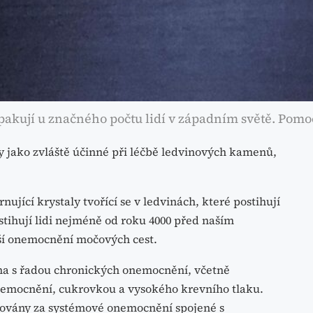
akují u značného počtu lidí v západním světě. Pomoc
y jako zvláště účinné při léčbě ledvinových kamenů,
jící krystaly tvořící se v ledvinách, které postihují
stihují lidi nejméně od roku 4000 před naším
jší onemocnění močových cest.
na s řadou chronických onemocnění, včetně
nemocnění, cukrovkou a vysokého krevního tlaku.
ovány za systémové onemocnění spojené s