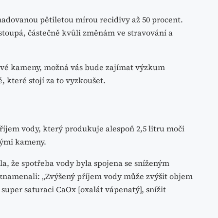
adovanou pětiletou mírou recidivy až 50 procent.
 stoupá, částečně kvůli změnám ve stravování a
nové kameny, možná vás bude zajímat výzkum
 které stojí za to vyzkoušet.
příjem vody, který produkuje alespoň 2,5 litru moči
vými kameny.
la, že spotřeba vody byla spojena se sníženým
znamenali: „Zvýšený příjem vody může zvýšit objem
 super saturaci CaOx [oxalát vápenatý], snížit