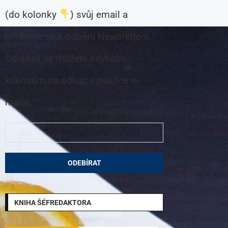
(do kolonky
) svůj email a
přihlaste se k odběru Newsletteru.
Odhlásit se můžete kdykoliv,
kliknutím na odkaz v patičce e-
mailu.
KNIHA ŠÉFREDAKTORA