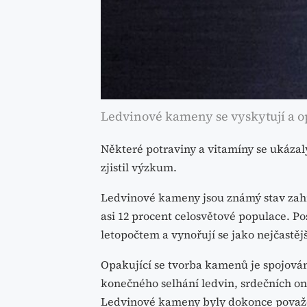
Ledvinové kameny se vyskytují a op
Některé potraviny a vitamíny se ukázal
zjistil výzkum.
Ledvinové kameny jsou známý stav zahrnu
asi 12 procent celosvětové populace. Po
letopočtem a vynořují se jako nejčastě
Opakující se tvorba kamenů je spojová
konečného selhání ledvin, srdečních o
Ledvinové kameny byly dokonce považ