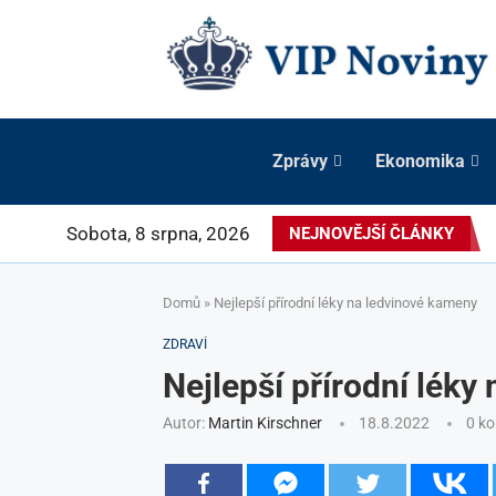
Zprávy
Ekonomika
Sobota, 8 srpna, 2026
NEJNOVĚJŠÍ ČLÁNKY
Domů
»
Nejlepší přírodní léky na ledvinové kameny
ZDRAVÍ
Nejlepší přírodní léky
Autor:
Martin Kirschner
18.8.2022
0 k