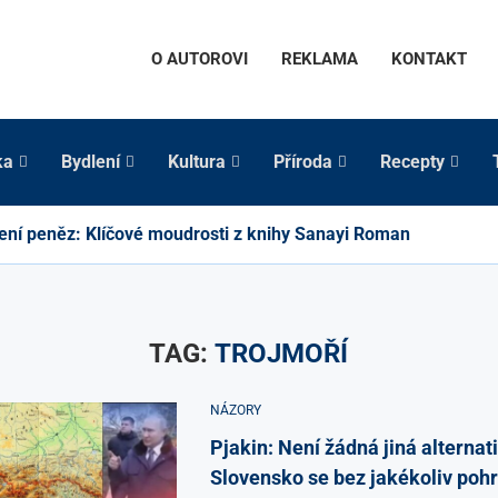
O AUTOROVI
REKLAMA
KONTAKT
ka
Bydlení
Kultura
Příroda
Recepty
ení peněz: Klíčové moudrosti z knihy Sanayi Roman
TAG:
TROJMOŘÍ
NÁZORY
Pjakin: Není žádná jiná alternat
Slovensko se bez jakékoliv po