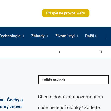
Přispět na provoz webu
Technologie
Záhady
Životní styl
Další
Odběr novinek
Chcete dostávat upozornění na
iva. Čechy a
hromy znovu
naše nejlepší články? Zadejte