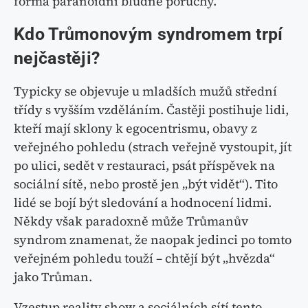
forma paranoidní bludné poruchy.
Kdo Trůmonovým syndromem trpí
nejčastěji?
Typicky se objevuje u mladších mužů střední
třídy s vyšším vzděláním. Častěji postihuje lidi,
kteří mají sklony k egocentrismu, obavy z
veřejného pohledu (strach veřejně vystoupit, jít
po ulici, sedět v restauraci, psát příspěvek na
sociální sítě, nebo prostě jen „být vidět“). Tito
lidé se bojí být sledování a hodnocení lidmi.
Někdy však paradoxně může Trůmanův
syndrom znamenat, že naopak jedinci po tomto
veřejném pohledu touží – chtějí být „hvězda“
jako Trůman.
Vzestup reality show a sociálních sítí tento