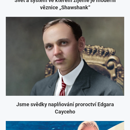
Svět a systém ve kterém žijeme je moderní
věznice „Shawshank“
Jsme svědky naplňování proroctví Edgara
Cayceho