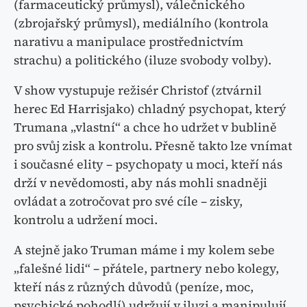
(farmaceutický průmysl), válečnického
(zbrojařský průmysl), mediálního (kontrola
narativu a manipulace prostřednictvím
strachu) a politického (iluze svobody volby).
V show vystupuje režisér Christof (ztvárnil
herec Ed Harrisjako) chladný psychopat, který
Trumana „vlastní“ a chce ho udržet v bublině
pro svůj zisk a kontrolu. Přesně takto lze vnímat
i současné elity – psychopaty u moci, kteří nás
drží v nevědomosti, aby nás mohli snadněji
ovládat a zotročovat pro své cíle – zisky,
kontrolu a udržení moci.
A stejně jako Truman máme i my kolem sebe
„falešné lidi“ – přátele, partnery nebo kolegy,
kteří nás z různých důvodů (peníze, moc,
psychické pohodlí) udržují v iluzi a manipulují