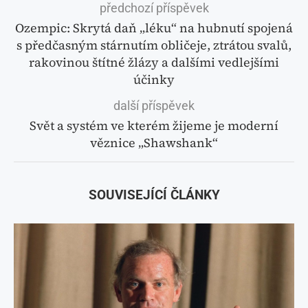
předchozí příspěvek
Ozempic: Skrytá daň „léku“ na hubnutí spojená
s předčasným stárnutím obličeje, ztrátou svalů,
rakovinou štítné žlázy a dalšími vedlejšími
účinky
další příspěvek
Svět a systém ve kterém žijeme je moderní
věznice „Shawshank“
SOUVISEJÍCÍ ČLÁNKY