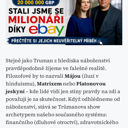
Stejně jako Truman z hlediska náboženství
pravděpodobně žijeme ve falešné realitě.
Filozofové by to nazvali
Májou
(iluzí v
hinduismu),
Matrixem
nebo
Platonovou
jeskyní
– kde lidé vidí jen stíny pravdy na zdi a
považují je za skutečnost. Když odhlédneme od
náboženství, stává se Trůmanova show
archetypem našeho současného systému:
finančního (dluhové otroctví), zdravotnického