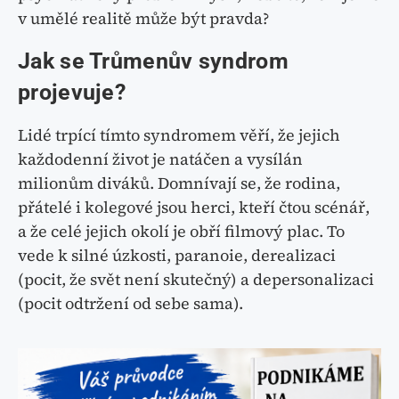
v umělé realitě může být pravda?
Jak se Trůmenův syndrom
projevuje?
Lidé trpící tímto syndromem věří, že jejich
každodenní život je natáčen a vysílán
milionům diváků. Domnívají se, že rodina,
přátelé i kolegové jsou herci, kteří čtou scénář,
a že celé jejich okolí je obří filmový plac. To
vede k silné úzkosti, paranoie, derealizaci
(pocit, že svět není skutečný) a depersonalizaci
(pocit odtržení od sebe sama).