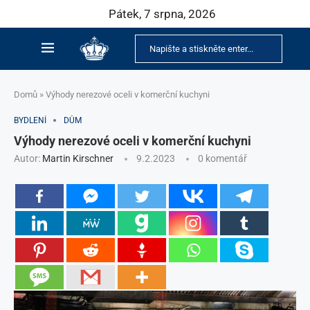
Pátek, 7 srpna, 2026
Domů
»
Výhody nerezové oceli v komerční kuchyni
BYDLENÍ
DŮM
Výhody nerezové oceli v komerční kuchyni
Autor:
Martin Kirschner
9.2.2023
0 komentář