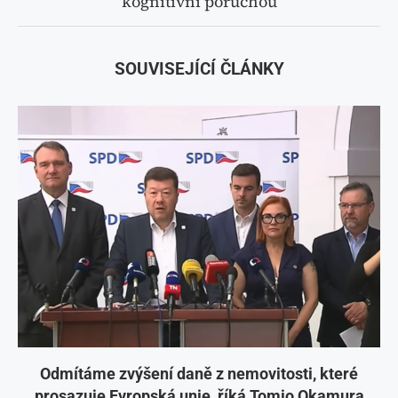
kognitivní poruchou
SOUVISEJÍCÍ ČLÁNKY
Odmítáme zvýšení daně z nemovitosti, které
prosazuje Evropská unie, říká Tomio Okamura