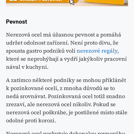
Pevnost
Nerezová ocel má úžasnou pevnost a pomáhá
udržet odolnost zařízení. Není proto divu, že
spousta gastro podniků volí
nerezové regály
,
které se neprohýbají a vydří jakýkoliv pracovní
nával v kuchyni.
A zatímco některé podniky se mohou přiklánět
k pozinkované oceli, z mnoha důvodů se to
nedá srovnávat. Pozinkovaná ocel totiž snadno
zrezaví, ale nerezová ocel nikoliv. Pokud se
nerezová ocel poškrábe, je postižené místo stále
odolné proti korozi.
Nerezová ocel poskytuje dokonalou rovnováhu