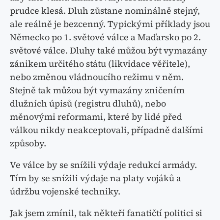
prudce klesá. Dluh zůstane nominálně stejný,
ale reálně je bezcenný. Typickými příklady jsou
Německo po 1. světové válce a Maďarsko po 2.
světové válce. Dluhy také můžou být vymazány
zánikem určitého státu (likvidace věřitele),
nebo změnou vládnoucího režimu v něm.
Stejně tak můžou být vymazány zničením
dlužních úpisů (registru dluhů), nebo
měnovými reformami, které by lidé před
válkou nikdy neakceptovali, případně dalšími
způsoby.
Ve válce by se snížili výdaje redukcí armády.
Tím by se snížili výdaje na platy vojáků a
údržbu vojenské techniky.
Jak jsem zmínil, tak někteří fanatičtí politici si