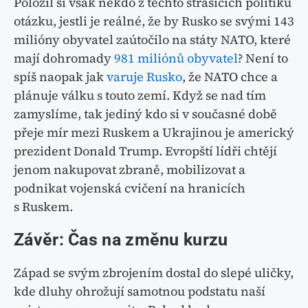
Položil si však někdo z těchto strašících politiků
otázku, jestli je reálné, že by Rusko se svými 143
milióny obyvatel zaútočilo na státy NATO, které
mají dohromady
981 miliónů obyvatel
? Není to
spíš naopak jak
varuje Rusko
, že NATO chce a
plánuje válku s touto zemí. Když se nad tím
zamyslíme, tak jediný kdo si v současné době
přeje mír mezi Ruskem a Ukrajinou je americký
prezident Donald Trump. Evropští lídři chtějí
jenom nakupovat zbraně, mobilizovat a
podnikat vojenská cvičení na hranicích
s Ruskem.
Závěr: Čas na změnu kurzu
Západ se svým zbrojením dostal do slepé uličky,
kde dluhy ohrožují samotnou podstatu naší