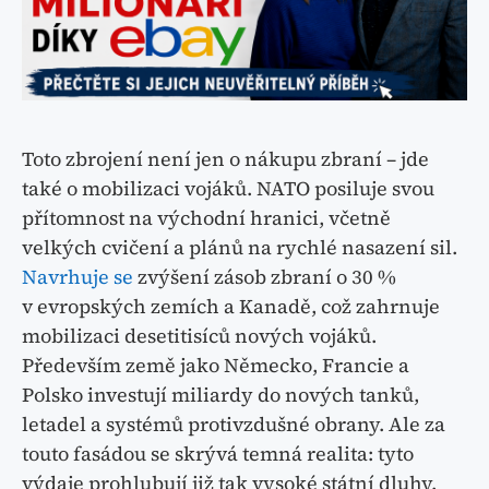
Toto zbrojení není jen o nákupu zbraní – jde
také o mobilizaci vojáků. NATO posiluje svou
přítomnost na východní hranici, včetně
velkých cvičení a plánů na rychlé nasazení sil.
Navrhuje se
zvýšení zásob zbraní o 30 %
v evropských zemích a Kanadě, což zahrnuje
mobilizaci desetitisíců nových vojáků.
Především země jako Německo, Francie a
Polsko investují miliardy do nových tanků,
letadel a systémů protivzdušné obrany. Ale za
touto fasádou se skrývá temná realita: tyto
výdaje prohlubují již tak vysoké státní dluhy.