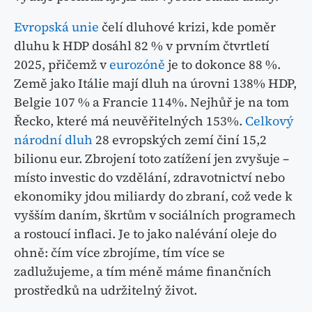
Evropská unie
čelí dluhové krizi, kde poměr
dluhu k HDP dosáhl 82 % v prvním čtvrtletí
2025, přičemž v
eurozóně
je to dokonce 88 %.
Země jako Itálie mají dluh na úrovni 138% HDP,
Belgie 107 % a Francie 114%. Nejhůř je na tom
Řecko, které má neuvěřitelných 153%.
Celkový
národní dluh
28 evropských zemí činí 15,2
bilionu eur. Zbrojení toto zatížení jen zvyšuje –
místo investic do vzdělání, zdravotnictví nebo
ekonomiky jdou miliardy do zbraní, což vede k
vyšším daním, škrtům v sociálních programech
a rostoucí inflaci. Je to jako nalévání oleje do
ohně: čím více zbrojíme, tím více se
zadlužujeme, a tím méně máme finančních
prostředků na udržitelný život.