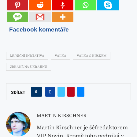
Facebook komentáře
MUNIČNÍ INICIATIVA
VÁLKA
VÁLKA S RUSKEM
ZBRANĚ NA UKRAJINU
0
SDÍLET
MARTIN KIRSCHNER
Martin Kirschner je šéfredaktorem
VIP Novin. Kromě toho podniká v