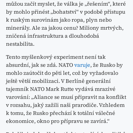
můžou začít myslet, že válka je „řešením“, které
by mohlo přinést „bohatství“ v podobě přístupu
k ruským surovinám jako ropa, plyn nebo
minerály. Ale za jakou cenu? Miliony mrtvých,
zničená infrastruktura a dlouhodobá
nestabilita.
Tento myšlenkový experiment není tak
absurdní, jak se zdá. NATO
varuje
, že Rusko by
mohlo zaútočit do pěti let, což by vyžadovalo
ještě větší mobilizaci. V Berlíně generální
tajemník NATO Mark Rutte vydává mrazivé
varování: „Aliance se musí připravit na konflikt
v rozsahu, jaký zažili naši prarodiče. Vzhledem
k tomu, že Rusko přechází k totální válečné
ekonomice, okno pro přípravu se zavírá.“