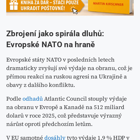
Zbrojení jako spirála dluhů:
Evropské NATO na hraně
Evropské státy NATO v posledních letech
dramaticky zvyšují své výdaje na obranu, což je
přímou reakcí na ruskou agresi na Ukrajině a
obavy z dalšího konfliktu.
Podle
odhadů
Atlantic Council stouply výdaje
na obranu v Evropě a Kanadě na 512 miliard
dolarů v roce 2025, což představuje výrazný
nárůst oproti předchozím letům.
V EU samotné
dosáhly
tyto výdaje 1,9 % HDP v