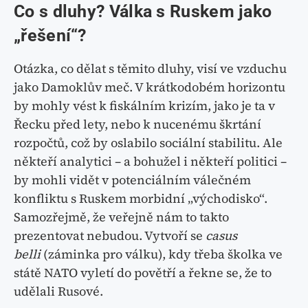
Co s dluhy? Válka s Ruskem jako
„řešení“?
Otázka, co dělat s těmito dluhy, visí ve vzduchu
jako Damoklův meč. V krátkodobém horizontu
by mohly vést k fiskálním krizím, jako je ta v
Řecku před lety, nebo k nucenému škrtání
rozpočtů, což by oslabilo sociální stabilitu. Ale
někteří analytici – a bohužel i někteří politici –
by mohli vidět v potenciálním válečném
konfliktu s Ruskem morbidní „východisko“.
Samozřejmě, že veřejně nám to takto
prezentovat nebudou. Vytvoří se
casus
belli
(záminka pro válku), kdy třeba školka ve
státě NATO vyletí do povětří a řekne se, že to
udělali Rusové.