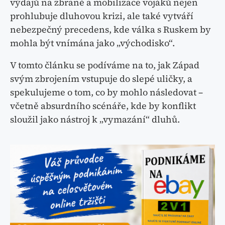
výdajů na zbraně a mobilizace vojáků nejen
prohlubuje dluhovou krizi, ale také vytváří
nebezpečný precedens, kde válka s Ruskem by
mohla být vnímána jako „východisko“.
V tomto článku se podíváme na to, jak Západ
svým zbrojením vstupuje do slepé uličky, a
spekulujeme o tom, co by mohlo následovat –
včetně absurdního scénáře, kde by konflikt
sloužil jako nástroj k „vymazání“ dluhů.