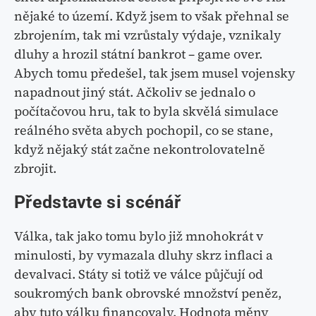
nějaké to území. Když jsem to však přehnal se
zbrojením, tak mi vzrůstaly výdaje, vznikaly
dluhy a hrozil státní bankrot – game over.
Abych tomu předešel, tak jsem musel vojensky
napadnout jiný stát. Ačkoliv se jednalo o
počítačovou hru, tak to byla skvělá simulace
reálného světa abych pochopil, co se stane,
když nějaký stát začne nekontrolovatelně
zbrojit.
Představte si scénář
Válka, tak jako tomu bylo již mnohokrát v
minulosti, by vymazala dluhy skrz inflaci a
devalvaci. Státy si totiž ve válce půjčují od
soukromých bank obrovské množství peněz,
aby tuto válku financovaly. Hodnota měny