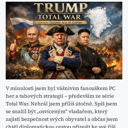
V minulosti jsem byl vášnivím fanouškem PC
her a tahových strategií – především ze série
Total War. Nehrál jsem příliš útočně. Spíš jsem
se snažil být „osvíceným“ vladařem, který
zajistí bezpečnost svých obyvatel a občas jsem
chtěl diplomatickou cestou připojit ke své říši