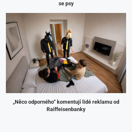
se psy
„Něco odporného“ komentují lidé reklamu od
Raiffeisenbanky