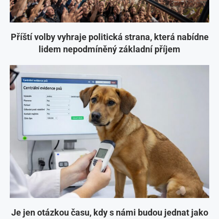
Příští volby vyhraje politická strana, která nabídne
lidem nepodmíněný základní příjem
Je jen otázkou času, kdy s námi budou jednat jako