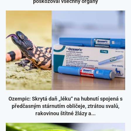
poškozoval všechny orgány
Ozempic: Skrytá daň „léku“ na hubnutí spojená s
předčasným stárnutím obličeje, ztrátou svalů,
rakovinou štítné žlázy a...