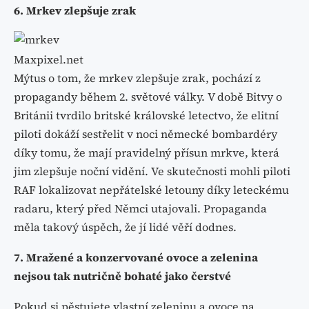
6. Mrkev zlepšuje zrak
Maxpixel.net
Mýtus o tom, že mrkev zlepšuje zrak, pochází z
propagandy během 2. světové války. V době Bitvy o
Británii tvrdilo britské královské letectvo, že elitní
piloti dokáží sestřelit v noci německé bombardéry
díky tomu, že mají pravidelný přísun mrkve, která
jim zlepšuje noční vidění. Ve skutečnosti mohli piloti
RAF lokalizovat nepřátelské letouny díky leteckému
radaru, který před Němci utajovali. Propaganda
měla takový úspěch, že jí lidé věří dodnes.
7. Mražené a konzervované ovoce a zelenina
nejsou tak nutričně bohaté jako čerstvé
Pokud si pěstujete vlastní zeleninu a ovoce na