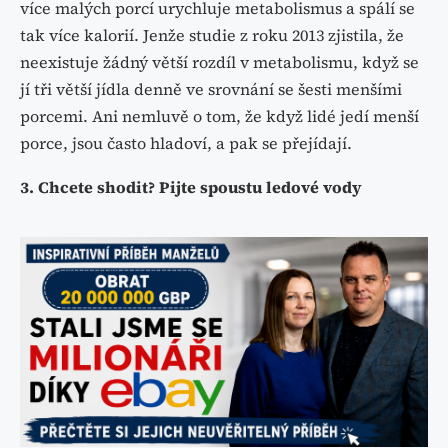
více malých porcí urychluje metabolismus a spálí se
tak více kalorií. Jenže studie z roku 2013 zjistila, že
neexistuje žádný větší rozdíl v metabolismu, když se
jí tři větší jídla denně ve srovnání se šesti menšími
porcemi. Ani nemluvě o tom, že když lidé jedí menší
porce, jsou často hladoví, a pak se přejídají.
3. Chcete shodit? Pijte spoustu ledové vody