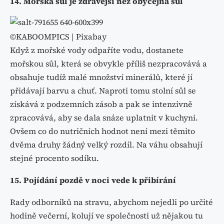
14. Mořská sůl je zdravější než obyčejná sůl
©KABOOMPICS | Pixabay
Když z mořské vody odpaříte vodu, dostanete
mořskou sůl, která se obvykle příliš nezpracovává a
obsahuje tudíž malé množství minerálů, které jí
přidávají barvu a chuť. Naproti tomu stolní sůl se
získává z podzemních zásob a pak se intenzivně
zpracovává, aby se dala snáze uplatnit v kuchyni.
Ovšem co do nutričních hodnot není mezi těmito
dvěma druhy žádný velký rozdíl. Na váhu obsahují
stejné procento sodíku.
15. Pojídání pozdě v noci vede k přibírání
Rady odborníků na stravu, abychom nejedli po určité
hodině večerní, kolují ve společnosti už nějakou tu