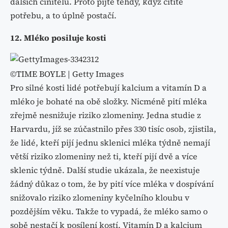
dalších činitelů. Proto pijte tehdy, když cítíte
potřebu, a to úplně postačí.
12. Mléko posiluje kosti
©TIME BOYLE | Getty Images
Pro silné kosti lidé potřebují kalcium a vitamín D a
mléko je bohaté na obě složky. Nicméně pití mléka
zřejmě nesnižuje riziko zlomeniny. Jedna studie z
Harvardu, jíž se zúčastnilo přes 330 tisíc osob, zjistila,
že lidé, kteří pijí jednu sklenici mléka týdně nemají
větší riziko zlomeniny než ti, kteří pijí dvě a více
sklenic týdně. Další studie ukázala, že neexistuje
žádný důkaz o tom, že by pití více mléka v dospívání
snižovalo riziko zlomeniny kyčelního kloubu v
pozdějším věku. Takže to vypadá, že mléko samo o
sobě nestačí k posílení kostí. Vitamín D a kalcium