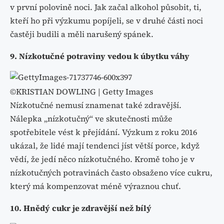
v první polovině noci. Jak začal alkohol působit, ti,
kteří ho při výzkumu popíjeli, se v druhé části noci
častěji budili a měli narušený spánek.
9. Nízkotučné potraviny vedou k úbytku váhy
©KRISTIAN DOWLING | Getty Images
Nízkotučné nemusí znamenat také zdravější.
Nálepka „nízkotučný“ ve skutečnosti může
spotřebitele vést k přejídání. Výzkum z roku 2016
ukázal, že lidé mají tendenci jíst větší porce, když
vědí, že jedí něco nízkotučného. Kromě toho je v
nízkotučných potravinách často obsaženo více cukru,
který má kompenzovat méně výraznou chuť.
10. Hnědý cukr je zdravější než bílý