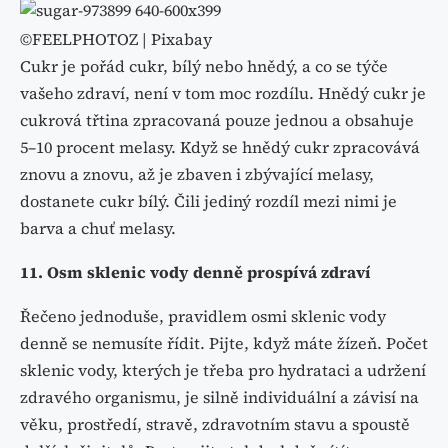
©FEELPHOTOZ | Pixabay
Cukr je pořád cukr, bílý nebo hnědý, a co se týče
vašeho zdraví, není v tom moc rozdílu. Hnědý cukr je
cukrová třtina zpracovaná pouze jednou a obsahuje
5–10 procent melasy. Když se hnědý cukr zpracovává
znovu a znovu, až je zbaven i zbývající melasy,
dostanete cukr bílý. Čili jediný rozdíl mezi nimi je
barva a chuť melasy.
11. Osm sklenic vody denně prospívá zdraví
Řečeno jednoduše, pravidlem osmi sklenic vody
denně se nemusíte řídit. Pijte, když máte žízeň. Počet
sklenic vody, kterých je třeba pro hydrataci a udržení
zdravého organismu, je silně individuální a závisí na
věku, prostředí, stravě, zdravotním stavu a spoustě