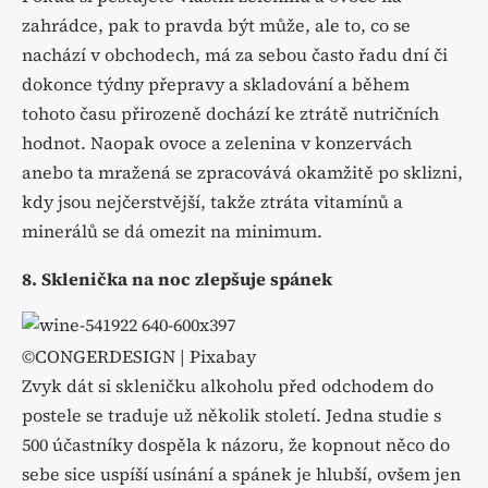
zahrádce, pak to pravda být může, ale to, co se
nachází v obchodech, má za sebou často řadu dní či
dokonce týdny přepravy a skladování a během
tohoto času přirozeně dochází ke ztrátě nutričních
hodnot. Naopak ovoce a zelenina v konzervách
anebo ta mražená se zpracovává okamžitě po sklizni,
kdy jsou nejčerstvější, takže ztráta vitamínů a
minerálů se dá omezit na minimum.
8. Sklenička na noc zlepšuje spánek
©CONGERDESIGN | Pixabay
Zvyk dát si skleničku alkoholu před odchodem do
postele se traduje už několik století. Jedna studie s
500 účastníky dospěla k názoru, že kopnout něco do
sebe sice uspíší usínání a spánek je hlubší, ovšem jen