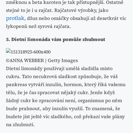
změknou a beta karoten je tak přístupnější. Ostatně
stejné to je i u rajčat. Rajčatové výrobky, jako
protlak
, džus nebo omáčky obsahují až desetkrát víc
lykopenů než syrová rajčata.
5. Dietní limonáda vám pomůže zhubnout
©ANNA WEBBER | Getty Images
Dietní limonády používají umělá sladidla místo
cukru. Tato necukrová sladkost způsobuje, že váš
pankreas vytváří inzulín, hormon, který říká vašemu
tělu, že je čas zpracovat nějaký cukr. Jenže když
žádný cukr ke zpracování není, organismus po něm
bude prahnout, aby inzulín využil. To znamená, že
budete jíst ještě víc sladkého, což překazí vaše plány
na zhubnutí.