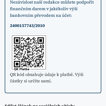
Nezávislost naší redakce můžete podpořit
finančním darem v jakékoliv výši
bankovním převodem na účet:
2400157743/2010
QR kód obsahuje údaje k platbě. Výši
částky si určíte sami.
Sdílet článek na sociálních sítích: