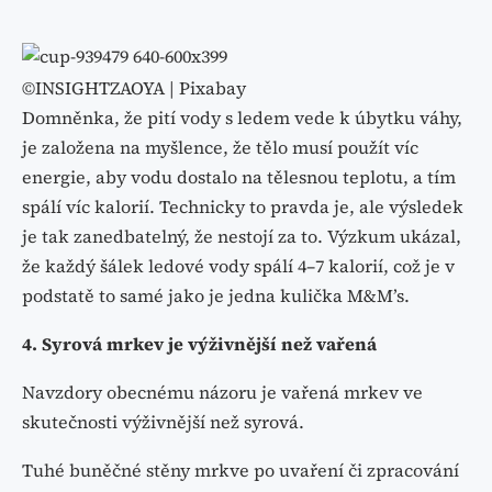
©INSIGHTZAOYA | Pixabay
Domněnka, že pití vody s ledem vede k úbytku váhy,
je založena na myšlence, že tělo musí použít víc
energie, aby vodu dostalo na tělesnou teplotu, a tím
spálí víc kalorií. Technicky to pravda je, ale výsledek
je tak zanedbatelný, že nestojí za to. Výzkum ukázal,
že každý šálek ledové vody spálí 4–7 kalorií, což je v
podstatě to samé jako je jedna kulička M&M’s.
4. Syrová mrkev je výživnější než vařená
Navzdory obecnému názoru je vařená mrkev ve
skutečnosti výživnější než syrová.
Tuhé buněčné stěny mrkve po uvaření či zpracování