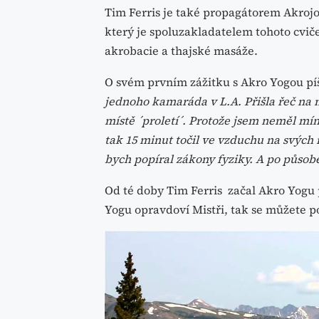
Tim Ferris je také propagátorem Akrojo
který je spoluzakladatelem tohoto cviče
akrobacie a thajské masáže.
O svém prvním zážitku s Akro Yogou pí
jednoho kamaráda v L.A. Přišla řeč na 
místě ´proletí´. Protože jsem neměl mín
tak 15 minut točil ve vzduchu na svých 
bych popíral zákony fyziky. A po působe
Od té doby Tim Ferris začal Akro Yogu p
Yogu opravdoví Mistři, tak se můžete po