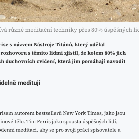
vá různé meditační techniky přes 80% úspěšných lid
ise s názvem Nástroje Titánů, který udělal
rozhovoru s těmito lidmi zjistil, že kolem 80% jich
ch duchovních cvičení, která jim pomáhají navodit
idelně meditují
isem autorem bestsellerů New York Times, jako jsou
nové tělo. Tim Ferris jako spousta úspěšných lidí,
denní meditaci, aby se pro svoji práci spisovatele a