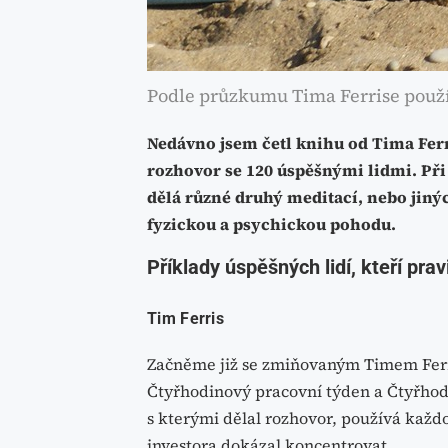
Podle průzkumu Tima Ferrise použí
Nedávno jsem četl knihu od Tima Ferr
rozhovor se 120 úspěšnými lidmi. Při 
dělá různé druhý meditací, nebo jiný
fyzickou a psychickou pohodu.
Příklady úspěšných lidí, kteří prav
Tim Ferris
Začněme již se zmiňovaným Timem Ferr
Čtyřhodinový pracovní týden a Čtyřhodi
s kterými dělal rozhovor, používá každo
investora dokázal koncentrovat.