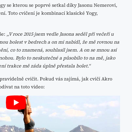
gy se kterou se poprvé setkal díky Jasonu Nemerovi,
ní. Toto cvičení je kombinací klasické Yogy,
še:
,,V roce 2015 jsem vedle Jasona seděl při večeři u
mou bolest v bedrech a on mi nabídl, že mě rovnou na
ění, co to znamená, souhlasil jsem. A on se mnou asi
nohou. Bylo to neskutečné a působilo to na mě, jako
ní trakce mě záda úplně přestala bolet.“
ravidelně cvičit. Pokud vás zajímá, jak cvičí Akro
dívat na toto video: