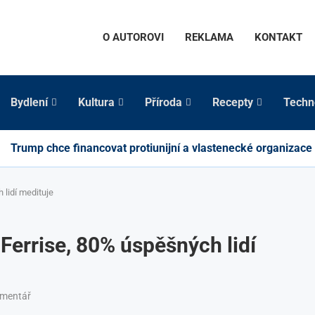
O AUTOROVI
REKLAMA
KONTAKT
Bydlení
Kultura
Příroda
Recepty
Techn
Trump chce financovat protiunijní a vlastenecké organizace
lidí medituje
errise, 80% úspěšných lidí
omentář