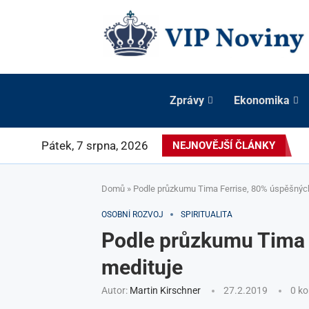
Zprávy
Ekonomika
Pátek, 7 srpna, 2026
NEJNOVĚJŠÍ ČLÁNKY
Domů
»
Podle průzkumu Tima Ferrise, 80% úspěšných 
OSOBNÍ ROZVOJ
SPIRITUALITA
Podle průzkumu Tima F
medituje
Autor:
Martin Kirschner
27.2.2019
0 k