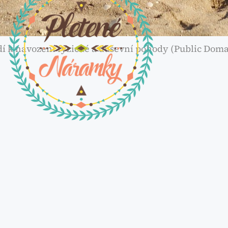
í k navození fyzické a duševní pohody (Public Doma