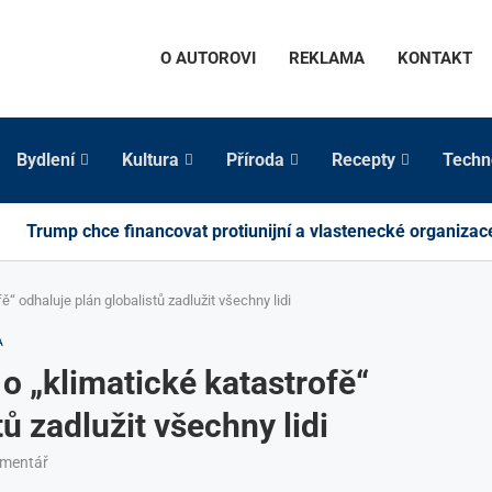
O AUTOROVI
REKLAMA
KONTAKT
Bydlení
Kultura
Příroda
Recepty
Techn
Trump chce financovat protiunijní a vlastenecké organizac
ě“ odhaluje plán globalistů zadlužit všechny lidi
A
 o „klimatické katastrofě“
ů zadlužit všechny lidi
omentář