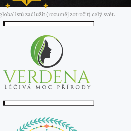
obalistů zadlužit (rozuměj zotročit) celý svět.