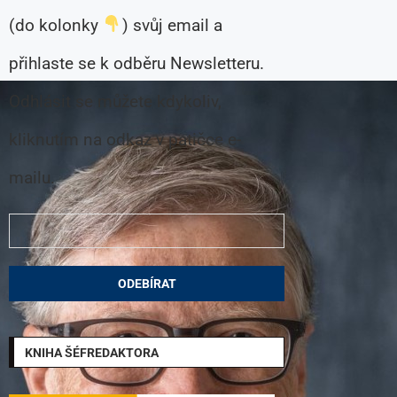
(do kolonky
) svůj email a
přihlaste se k odběru Newsletteru.
Odhlásit se můžete kdykoliv,
kliknutím na odkaz v patičce e-
mailu.
KNIHA ŠÉFREDAKTORA