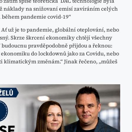
to zatím spíše teoretická DAC technologie byla
ž náklady na snižovaní emisí zavíráním celých
li během pandemie covid-19“
. Ať už je to pandemie, globální oteplování, nebo
jasný. Skrze škrcení ekonomiky chtějí všechny
. V budoucnu pravděpodobně přijdou a řeknou:
u ekonomiku do lockdownů jako za Covidu, nebo
roti klimatickým změnám.“ Jinak řečeno, „můžeš