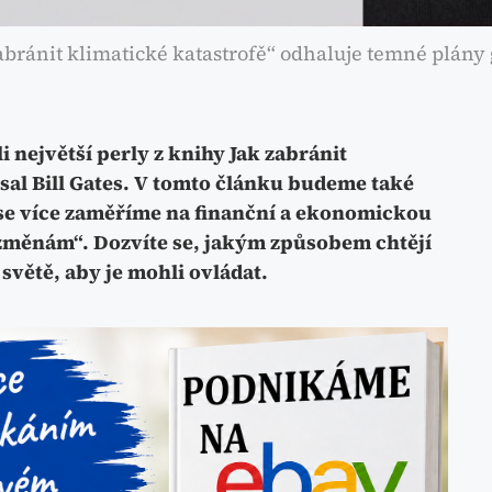
bránit klimatické katastrofě“ odhaluje temné plány gl
i největší perly z knihy Jak zabránit
sal Bill Gates. V tomto článku budeme také
át se více zaměříme na finanční a ekonomickou
změnám“. Dozvíte se, jakým způsobem chtějí
 světě, aby je mohli ovládat.