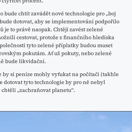
 čtyřicet procent.“
do bude chtít zavádět nové technologie pro „boj
 bude dotovat, aby se implementování podpořilo
ů je to právě naopak. Chtějí zavést zelené
ožnili cestovat, protože z finančního hlediska
polečnosti tyto zelené příplatky budou muset
obrovským pokutám. Ať už pokuty, nebo zelené
ně bude likvidační.
 by si peníze mohly vyťukat na počítači (takhle
e dotovat tyto technologie by pro ně nebyl
chtěli „zachraňovat planetu“.