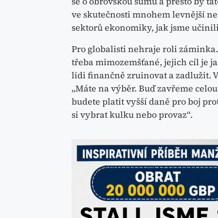
se o obrovskou sumu a přesto by ta
ve skutečnosti mnohem levnější ne
sektorů ekonomiky, jak jsme učini
Pro globalisti nehraje roli záminka
třeba mimozemšťané, jejich cíl je 
lidi finančně zruinovat a zadlužit
„Máte na výběr. Buď zavřeme celo
budete platit vyšší daně pro boj p
si vybrat kulku nebo provaz“.