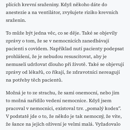
plících krevní sraženiny. Když někoho dáte do
anestezie a na ventilátor, zvyšujete riziko krevních
sraženin.
To může být jedna věc, co se děje. Také se objevily
zprávy o tom, že se v nemocnicích zanedbávají
pacienti s covidem. Například nutí pacienty podepsat
prohlášení, že je nebudou resuscitovat, aby je
nemuseli udržovat dlouho při životě. Také se objevují
zprávy od lékařů, co říkají, že zdravotníci nereagují
na potřeby těch pacientů.
Možná je to ze strachu, že sami onemocní, nebo jim
to možná nařídilo vedení nemocnice. Když jsem
pracoval v nemocnici, existoval tzv. „pomalý kodex”.
V podstatě jde o to, že někdo je tak nemocný, že víte,
že šance na jejich oživení je velmi malá. Vyžadovalo