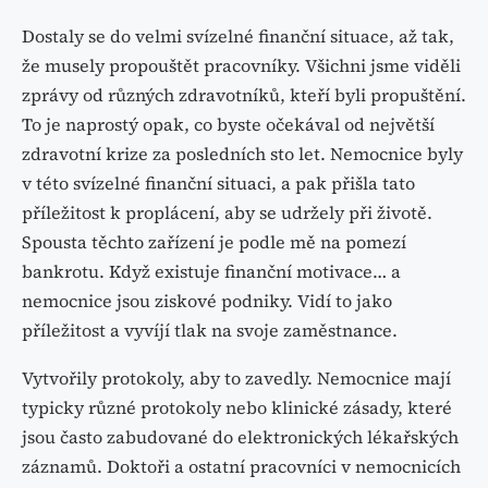
Dostaly se do velmi svízelné finanční situace, až tak,
že musely propouštět pracovníky. Všichni jsme viděli
zprávy od různých zdravotníků, kteří byli propuštění.
To je naprostý opak, co byste očekával od největší
zdravotní krize za posledních sto let. Nemocnice byly
v této svízelné finanční situaci, a pak přišla tato
příležitost k proplácení, aby se udržely při životě.
Spousta těchto zařízení je podle mě na pomezí
bankrotu. Když existuje finanční motivace… a
nemocnice jsou ziskové podniky. Vidí to jako
příležitost a vyvíjí tlak na svoje zaměstnance.
Vytvořily protokoly, aby to zavedly. Nemocnice mají
typicky různé protokoly nebo klinické zásady, které
jsou často zabudované do elektronických lékařských
záznamů. Doktoři a ostatní pracovníci v nemocnicích