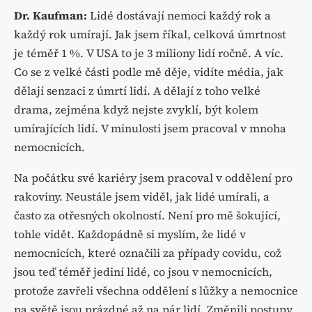
Dr. Kaufman:
Lidé dostávají nemoci každý rok a
každý rok umírají. Jak jsem říkal, celková úmrtnost
je téměř 1 %. V USA to je 3 miliony lidí ročně. A víc.
Co se z velké části podle mě děje, vidíte média, jak
dělají senzaci z úmrtí lidí. A dělají z toho velké
drama, zejména když nejste zvyklí, být kolem
umírajících lidí. V minulosti jsem pracoval v mnoha
nemocnicích.
Na počátku své kariéry jsem pracoval v oddělení pro
rakoviny. Neustále jsem viděl, jak lidé umírali, a
často za otřesných okolností. Není pro mě šokující,
tohle vidět. Každopádně si myslím, že lidé v
nemocnicích, které označili za případy covidu, což
jsou teď téměř jediní lidé, co jsou v nemocnicích,
protože zavřeli všechna oddělení s lůžky a nemocnice
na světě jsou prázdné až na pár lidí. Změnili postupy,