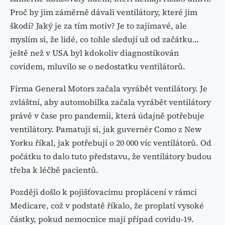
Proč by jim záměrně dávali ventilátory, které jim
škodí? Jaký je za tím motiv? Je to zajímavé, ale
myslím si, že lidé, co tohle sledují už od začátku…
ještě než v USA byl kdokoliv diagnostikován
covidem, mluvilo se o nedostatku ventilátorů.
Firma General Motors začala vyrábět ventilátory. Je
zvláštní, aby automobilka začala vyrábět ventilátory
právě v čase pro pandemii, která údajně potřebuje
ventilátory. Pamatuji si, jak guvernér Como z New
Yorku říkal, jak potřebují o 20 000 víc ventilátorů. Od
počátku to dalo tuto představu, že ventilátory budou
třeba k léčbě pacientů.
Později došlo k pojišťovacímu proplácení v rámci
Medicare, což v podstatě říkalo, že proplatí vysoké
částky, pokud nemocnice mají případ covidu-19.