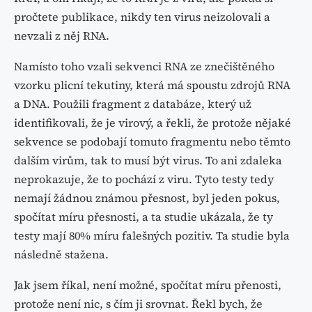
pročtete publikace, nikdy ten virus neizolovali a
nevzali z něj RNA.
Namísto toho vzali sekvenci RNA ze znečištěného
vzorku plicní tekutiny, která má spoustu zdrojů RNA
a DNA. Použili fragment z databáze, který už
identifikovali, že je virový, a řekli, že protože nějaké
sekvence se podobají tomuto fragmentu nebo těmto
dalším virům, tak to musí být virus. To ani zdaleka
neprokazuje, že to pochází z viru. Tyto testy tedy
nemají žádnou známou přesnost, byl jeden pokus,
spočítat míru přesnosti, a ta studie ukázala, že ty
testy mají 80% míru falešných pozitiv. Ta studie byla
následně stažena.
Jak jsem říkal, není možné, spočítat míru přenosti,
protože není nic, s čím ji srovnat. Řekl bych, že