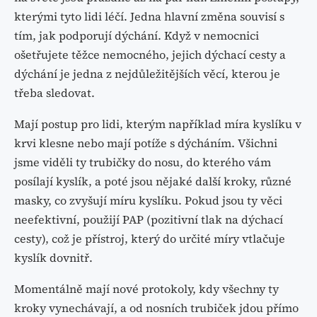
kterými tyto lidi léčí. Jedna hlavní změna souvisí s
tím, jak podporují dýchání. Když v nemocnici
ošetřujete těžce nemocného, jejich dýchací cesty a
dýchání je jedna z nejdůležitějších věcí, kterou je
třeba sledovat.
Mají postup pro lidi, kterým například míra kyslíku v
krvi klesne nebo mají potíže s dýcháním. Všichni
jsme viděli ty trubičky do nosu, do kterého vám
posílají kyslík, a poté jsou nějaké další kroky, různé
masky, co zvyšují míru kyslíku. Pokud jsou ty věci
neefektivní, použijí PAP (pozitivní tlak na dýchací
cesty), což je přístroj, který do určité míry vtlačuje
kyslík dovnitř.
Momentálně mají nové protokoly, kdy všechny ty
kroky vynechávají, a od nosních trubiček jdou přímo