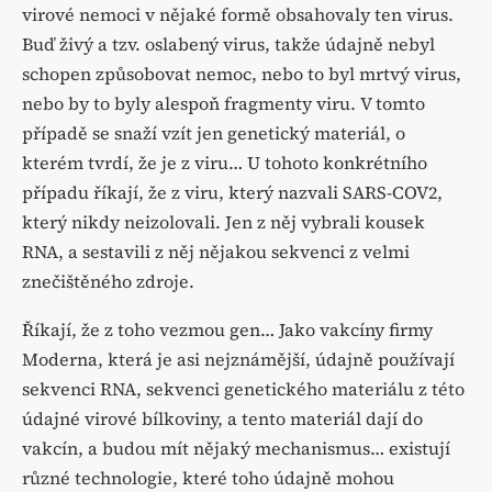
virové nemoci v nějaké formě obsahovaly ten virus.
Buď živý a tzv. oslabený virus, takže údajně nebyl
schopen způsobovat nemoc, nebo to byl mrtvý virus,
nebo by to byly alespoň fragmenty viru. V tomto
případě se snaží vzít jen genetický materiál, o
kterém tvrdí, že je z viru… U tohoto konkrétního
případu říkají, že z viru, který nazvali SARS-COV2,
který nikdy neizolovali. Jen z něj vybrali kousek
RNA, a sestavili z něj nějakou sekvenci z velmi
znečištěného zdroje.
Říkají, že z toho vezmou gen… Jako vakcíny firmy
Moderna, která je asi nejznámější, údajně používají
sekvenci RNA, sekvenci genetického materiálu z této
údajné virové bílkoviny, a tento materiál dají do
vakcín, a budou mít nějaký mechanismus… existují
různé technologie, které toho údajně mohou