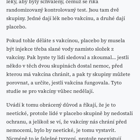
léky, aby byly schváleny, čemuž se říká
randomizovaný kontrolovaný test. Jsou tam dvě
skupiny. Jedné dají lék nebo vakcínu, a druhé dají
placebo.
Pokud tohle děláte s vakcínou, placebo by musela
být injekce třeba slané vody namísto složek z
vakcíny. Pak byste ty lidi sledoval a zkoumal… jestli
někdo v těch dvou skupinách dostal nemoc, před
kterou má vakcína chránit, a pak ty skupiny můžete
porovnat, a určíte, jestli vakcína fungovala. Tyto
studie se pro vakcíny vůbec nedělají.
Uvádí k tomu obrácený důvod a říkají, že je to
neetické, protože lidé v placebo skupině by nedostali
ochranu, a jelikož se ví, že vakcíny nás chrání před
nemocemi, bylo by neetické, je tomu vystavit.
Nicméně to je falešné tvrzení, protože neexistují