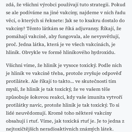
zdá, že všichni výrobci používají tuto strategii. Pokud
se ale podíváme na jiné vakcíny, najdeme v nich řadu
věcí, o kterých si řeknete: Jak se to ksakru dostalo do
vakcíny? Těmto látkám se říká adjuvansy. Říkají, že
pomáhají vakcíně, aby fungovala, ale nevysvětlují,
proč. Jedna látka, která je ve všech vakcínách, je
hliník. Obvykle ve formě hliníkového hydroxidu.
Všichni víme, že hliník je vysoce toxický. Podle nich
je hliník ve vakcíně třeba, protože zvyšuje odpověď
protilátek. Ale říkají to takto… ve skutečnosti tím
myslí, že hliník je tak toxický, že ve vašem těle
způsobuje šokovou reakci, kdy vaše imunita vytvoří
protilátky navíc, protože hliník je tak toxický. To si
lidé neuvědomují. Kromě toho některé vakcíny
obsahují i rtuť. Víme, jak toxická rtuť je. Je to jedna z
nejtoxičtějších neradioaktivních známých látek.