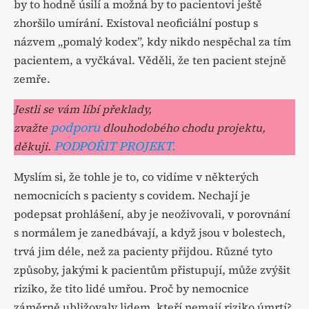
by to hodně úsilí a možná by to pacientovi ještě
zhoršilo umírání. Existoval neoficiální postup s
názvem „pomalý kodex”, kdy nikdo nespěchal za tím
pacientem, a vyčkával. Věděli, že ten pacient stejně
zemře.
Jestli se vám líbí překlady,
podporu
zvažte
dlouhodobého chodu projektu,
PODPOŘIT PROJEKT.
děkuji.
Myslím si, že tohle je to, co vidíme v některých
nemocnicích s pacienty s covidem. Nechají je
podepsat prohlášení, aby je neoživovali, v porovnání
s normálem je zanedbávají, a když jsou v bolestech,
trvá jim déle, než za pacienty přijdou. Různé tyto
způsoby, jakými k pacientům přistupují, může zvýšit
riziko, že tito lidé umřou. Proč by nemocnice
záměrně ubližovaly lidem, kteří nemají riziko úmrtí?