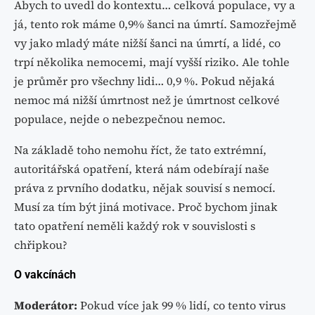
Abych to uvedl do kontextu… celková populace, vy a
já, tento rok máme 0,9% šanci na úmrtí. Samozřejmě
vy jako mladý máte nižší šanci na úmrtí, a lidé, co
trpí několika nemocemi, mají vyšší riziko. Ale tohle
je průměr pro všechny lidi… 0,9 %. Pokud nějaká
nemoc má nižší úmrtnost než je úmrtnost celkové
populace, nejde o nebezpečnou nemoc.
Na základě toho nemohu říct, že tato extrémní,
autoritářská opatření, která nám odebírají naše
práva z prvního dodatku, nějak souvisí s nemocí.
Musí za tím být jiná motivace. Proč bychom jinak
tato opatření neměli každý rok v souvislosti s
chřipkou?
O vakcínách
Moderátor:
Pokud více jak 99 % lidí, co tento virus