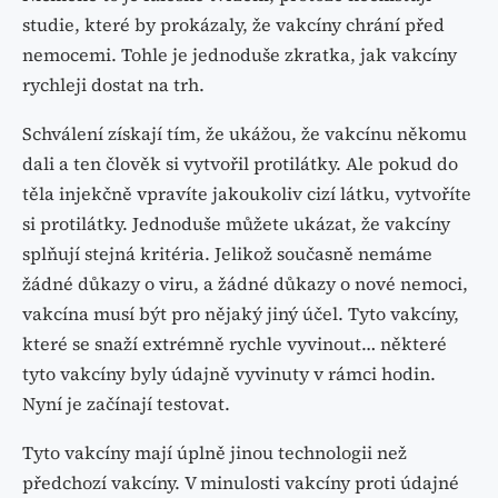
studie, které by prokázaly, že vakcíny chrání před
nemocemi. Tohle je jednoduše zkratka, jak vakcíny
rychleji dostat na trh.
Schválení získají tím, že ukážou, že vakcínu někomu
dali a ten člověk si vytvořil protilátky. Ale pokud do
těla injekčně vpravíte jakoukoliv cizí látku, vytvoříte
si protilátky. Jednoduše můžete ukázat, že vakcíny
splňují stejná kritéria. Jelikož současně nemáme
žádné důkazy o viru, a žádné důkazy o nové nemoci,
vakcína musí být pro nějaký jiný účel. Tyto vakcíny,
které se snaží extrémně rychle vyvinout… některé
tyto vakcíny byly údajně vyvinuty v rámci hodin.
Nyní je začínají testovat.
Tyto vakcíny mají úplně jinou technologii než
předchozí vakcíny. V minulosti vakcíny proti údajné