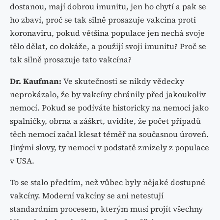
dostanou, mají dobrou imunitu, jen ho chytí a pak se
ho zbaví, proč se tak silně prosazuje vakcína proti
koronaviru, pokud většina populace jen nechá svoje
tělo dělat, co dokáže, a použijí svoji imunitu? Proč se
tak silně prosazuje tato vakcína?
Dr. Kaufman:
Ve skutečnosti se nikdy vědecky
neprokázalo, že by vakcíny chránily před jakoukoliv
nemocí. Pokud se podíváte historicky na nemoci jako
spalničky, obrna a záškrt, uvidíte, že počet případů
těch nemocí začal klesat téměř na současnou úroveň.
Jinými slovy, ty nemoci v podstatě zmizely z populace
v USA.
To se stalo předtím, než vůbec byly nějaké dostupné
vakcíny. Moderní vakcíny se ani netestují
standardním procesem, kterým musí projít všechny