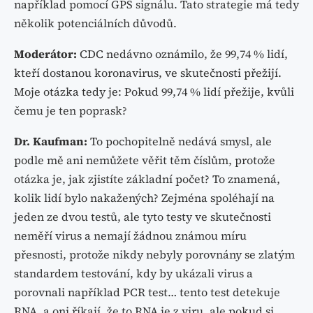
například pomocí GPS signálu. Tato strategie má tedy
několik potenciálních důvodů.
Moderátor:
CDC nedávno oznámilo, že 99,74 % lidí,
kteří dostanou koronavirus, ve skutečnosti přežijí.
Moje otázka tedy je: Pokud 99,74 % lidí přežije, kvůli
čemu je ten poprask?
Dr. Kaufman:
To pochopitelně nedává smysl, ale
podle mě ani nemůžete věřit těm číslům, protože
otázka je, jak zjistíte základní počet? To znamená,
kolik lidí bylo nakažených? Zejména spoléhají na
jeden ze dvou testů, ale tyto testy ve skutečnosti
neměří virus a nemají žádnou známou míru
přesnosti, protože nikdy nebyly porovnány se zlatým
standardem testování, kdy by ukázali virus a
porovnali například PCR test… tento test detekuje
RNA, a oni říkají, že to RNA je z viru, ale pokud si