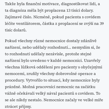
Takže byla finanční motivace, diagnostikovat lidi, a
ta diagnóza měla být proplacena 13 tisíci dolary.
Zajímavé číslo. Nicméně, pokud pacienta s covidem
léčíte ventilátorem, částka z proplacení se zvýší na 39
tisíc dolarů.
Pokud všechny různé nemocnice dostaly zdánlivě
nařízení, nebo udělaly rozhodnutí… nemyslím si, že
to rozhodnutí udělaly nezávisle, protože stejné
nařízení bylo uvedeno v každé nemocnici. Uzavřely
všechna lůžková oddělení pro pacienty s obyčejnými
nemocemi, zrušily všechny dobrovolné operace a
procedury. Vytvořilo to situaci, kdy nemocnice byly
prázdné. Možná pracovníci nemocnic na začátku
vážně očekávali velký nával pacientů s covidem. To
se ale nikdy nestalo. Nemocnice začaly ve velké míře
ztrácet příjmy.