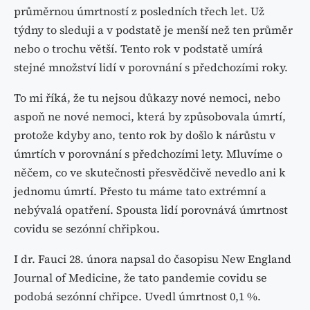
průměrnou úmrtností z posledních třech let. Už
týdny to sleduji a v podstatě je menší než ten průměr
nebo o trochu větší. Tento rok v podstatě umírá
stejné množství lidí v porovnání s předchozími roky.
To mi říká, že tu nejsou důkazy nové nemoci, nebo
aspoň ne nové nemoci, která by způsobovala úmrtí,
protože kdyby ano, tento rok by došlo k nárůstu v
úmrtích v porovnání s předchozími lety. Mluvíme o
něčem, co ve skutečnosti přesvědčivě nevedlo ani k
jednomu úmrtí. Přesto tu máme tato extrémní a
nebývalá opatření. Spousta lidí porovnává úmrtnost
covidu se sezónní chřipkou.
I dr. Fauci 28. února napsal do časopisu New England
Journal of Medicine, že tato pandemie covidu se
podobá sezónní chřipce. Uvedl úmrtnost 0,1 %.