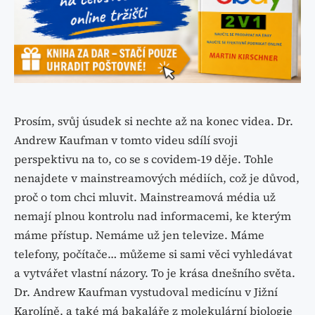
Prosím, svůj úsudek si nechte až na konec videa. Dr.
Andrew Kaufman v tomto videu sdílí svoji
perspektivu na to, co se s covidem-19 děje. Tohle
nenajdete v mainstreamových médiích, což je důvod,
proč o tom chci mluvit. Mainstreamová média už
nemají plnou kontrolu nad informacemi, ke kterým
máme přístup. Nemáme už jen televize. Máme
telefony, počítače… můžeme si sami věci vyhledávat
a vytvářet vlastní názory. To je krása dnešního světa.
Dr. Andrew Kaufman vystudoval medicínu v Jižní
Karolíně, a také má bakaláře z molekulární biologie