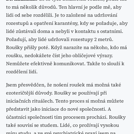
to má několik důvodů. Ten hlavní je podle mě, aby
lidi od sebe rozdělili. Je to založené na udržování
rozestupů a opatření karantény, kdy se požaduje, aby
lidé zůstávali doma a nebyli v kontaktu s ostatními.
Požadují, aby lidé udržovali rozestupy 2 metrů.
Roušky přišly poté. Když narazíte na někoho, kdo má
roušku, nedokážete číst jeho obličejové výrazy.
Nemůžete efektivně komunikovat. Takže to slouží k
rozdělení lidí.
Jsem přesvědčen, že nošení roušek má možná také
ezoteričtější důvody. Roušky se používají při
iniciačních rituálech. Tento proces si možná můžete
představit jako iniciace do nové společnosti. A
účastníci společnosti tím procesem prochází. Roušky
také souvisí se studem. Lidé, co prožívají vysokou
míru studu, a ve své psychiatrické praxi jsem na