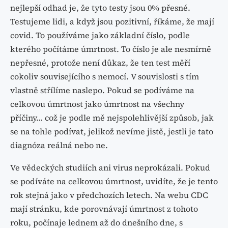
nejlepší odhad je, že tyto testy jsou 0% přesné.
Testujeme lidi, a když jsou pozitivní, říkáme, že mají
covid. To používáme jako základní číslo, podle
kterého počítáme úmrtnost. To číslo je ale nesmírně
nepřesné, protože není důkaz, že ten test měří
cokoliv souvisejícího s nemocí. V souvislosti s tím
vlastně střílíme naslepo. Pokud se podíváme na
celkovou úmrtnost jako úmrtnost na všechny
příčiny… což je podle mě nejspolehlivější způsob, jak
se na tohle podívat, jelikož nevíme jistě, jestli je tato
diagnóza reálná nebo ne.
Ve vědeckých studiích ani virus neprokázali. Pokud
se podíváte na celkovou úmrtnost, uvidíte, že je tento
rok stejná jako v předchozích letech. Na webu CDC
mají stránku, kde porovnávají úmrtnost z tohoto
roku, počínaje lednem až do dnešního dne, s