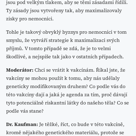
jsou pod velkým tlakem, aby se těmi zásadami řídili.
Ty zásady jsou vytvořeny tak, aby maximalizovaly
zisky pro nemocnici.
Tohle je takový obvyklý byznys pro nemocnici v tom
smyslu, že vytváří strategie k maximalizaci svých
příjmů. V tomto případě se zdá, že je to velmi
škodlivé, a nejspíše tak jako v ostatních případech.
Moderátor:
Chci se vrátit k vakcínám. Říkal jste, že
vakcíny se mohou použít k tomu, aby nás udělaly
geneticky modifikovaným druhem? Co podle vás do
této vakcíny dají a jaká je agenda za tím, proč dávají
tyto potenciálně riskantní látky do našeho těla? Co se
podle vás stane?
Dr. Kaufman:
Je těžké, říct, co bude v této vakcíně,
kromě nějakého genetického materiálu, protože se