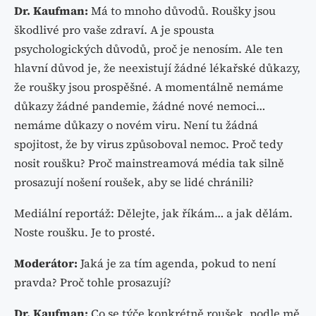
Dr. Kaufman:
Má to mnoho důvodů. Roušky jsou
škodlivé pro vaše zdraví. A je spousta
psychologických důvodů, proč je nenosím. Ale ten
hlavní důvod je, že neexistují žádné lékařské důkazy,
že roušky jsou prospěšné. A momentálně nemáme
důkazy žádné pandemie, žádné nové nemoci…
nemáme důkazy o novém viru. Není tu žádná
spojitost, že by virus způsoboval nemoc. Proč tedy
nosit roušku? Proč mainstreamová média tak silně
prosazují nošení roušek, aby se lidé chránili?
Mediální reportáž: Dělejte, jak říkám… a jak dělám.
Noste roušku. Je to prosté.
Moderátor:
Jaká je za tím agenda, pokud to není
pravda? Proč tohle prosazují?
Dr. Kaufman:
Co se týče konkrétně roušek, podle mě