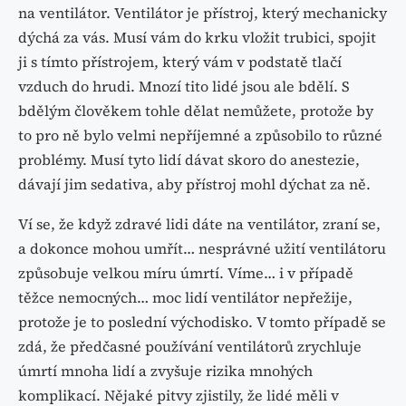
na ventilátor. Ventilátor je přístroj, který mechanicky
dýchá za vás. Musí vám do krku vložit trubici, spojit
ji s tímto přístrojem, který vám v podstatě tlačí
vzduch do hrudi. Mnozí tito lidé jsou ale bdělí. S
bdělým člověkem tohle dělat nemůžete, protože by
to pro ně bylo velmi nepříjemné a způsobilo to různé
problémy. Musí tyto lidí dávat skoro do anestezie,
dávají jim sedativa, aby přístroj mohl dýchat za ně.
Ví se, že když zdravé lidi dáte na ventilátor, zraní se,
a dokonce mohou umřít… nesprávné užití ventilátoru
způsobuje velkou míru úmrtí. Víme… i v případě
těžce nemocných… moc lidí ventilátor nepřežije,
protože je to poslední východisko. V tomto případě se
zdá, že předčasné používání ventilátorů zrychluje
úmrtí mnoha lidí a zvyšuje rizika mnohých
komplikací. Nějaké pitvy zjistily, že lidé měli v