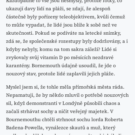
Každopádně to vše jsou nesmysly, protože fotky, co
ukazují davy lidí na pláži, se zdají, že alespoň
částečně byly pořízeny teleobjektivem, kvůli čemuž
to může vypadat, že lidé jsou blíže k sobě než ve
skutečnosti. Pokud se podíváte na letecké snímky,
zdá se, že společenské rozestupy byly dodržovány, a i
kdyby nebyly, komu na tom sakra záleží? Lidé si
zvyšovaly svůj vitamín D po měsících nezdravé
karantény. Bornemouth údajně usoudil, že jde o
nouzový stav, protože lidé zaplavili jejich pláže.
Myslel jsem si, že tohle měla přímořská města ráda.
Nepamatuji, že by někdo mluvil o potřebě nouzových
sil, když demonstranti v Londýně působili chaos a
začali strhávat sochy a ničit veřejný majetek. V
Bournemouthu chtěli strhnout sochu lorda Roberta
Badena-Powella, vynálezce skautů a muž, který