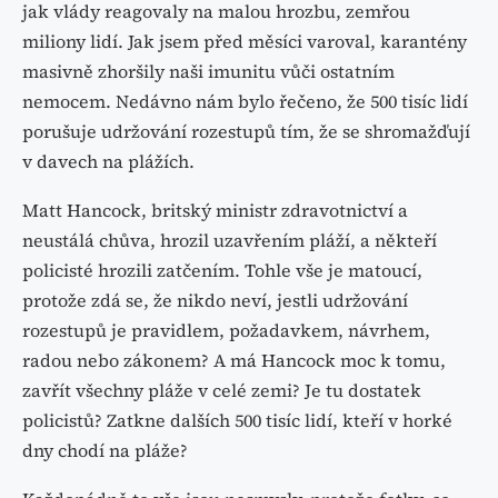
jak vlády reagovaly na malou hrozbu, zemřou
miliony lidí. Jak jsem před měsíci varoval, karantény
masivně zhoršily naši imunitu vůči ostatním
nemocem. Nedávno nám bylo řečeno, že 500 tisíc lidí
porušuje udržování rozestupů tím, že se shromažďují
v davech na plážích.
Matt Hancock, britský ministr zdravotnictví a
neustálá chůva, hrozil uzavřením pláží, a někteří
policisté hrozili zatčením. Tohle vše je matoucí,
protože zdá se, že nikdo neví, jestli udržování
rozestupů je pravidlem, požadavkem, návrhem,
radou nebo zákonem? A má Hancock moc k tomu,
zavřít všechny pláže v celé zemi? Je tu dostatek
policistů? Zatkne dalších 500 tisíc lidí, kteří v horké
dny chodí na pláže?