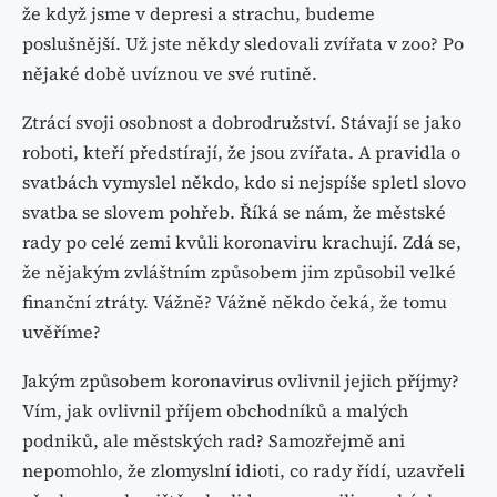
že když jsme v depresi a strachu, budeme
poslušnější. Už jste někdy sledovali zvířata v zoo? Po
nějaké době uvíznou ve své rutině.
Ztrácí svoji osobnost a dobrodružství. Stávají se jako
roboti, kteří předstírají, že jsou zvířata. A pravidla o
svatbách vymyslel někdo, kdo si nejspíše spletl slovo
svatba se slovem pohřeb. Říká se nám, že městské
rady po celé zemi kvůli koronaviru krachují. Zdá se,
že nějakým zvláštním způsobem jim způsobil velké
finanční ztráty. Vážně? Vážně někdo čeká, že tomu
uvěříme?
Jakým způsobem koronavirus ovlivnil jejich příjmy?
Vím, jak ovlivnil příjem obchodníků a malých
podniků, ale městských rad? Samozřejmě ani
nepomohlo, že zlomyslní idioti, co rady řídí, uzavřeli