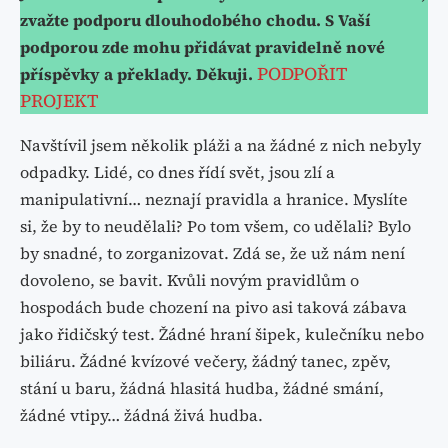
zvažte podporu dlouhodobého chodu. S Vaší
podporou zde mohu přidávat pravidelně nové
PODPOŘIT
příspěvky a překlady. Děkuji.
PROJEKT
Navštívil jsem několik pláži a na žádné z nich nebyly
odpadky. Lidé, co dnes řídí svět, jsou zlí a
manipulativní… neznají pravidla a hranice. Myslíte
si, že by to neudělali? Po tom všem, co udělali? Bylo
by snadné, to zorganizovat. Zdá se, že už nám není
dovoleno, se bavit. Kvůli novým pravidlům o
hospodách bude chození na pivo asi taková zábava
jako řidičský test. Žádné hraní šipek, kulečníku nebo
biliáru. Žádné kvízové večery, žádný tanec, zpěv,
stání u baru, žádná hlasitá hudba, žádné smání,
žádné vtipy… žádná živá hudba.