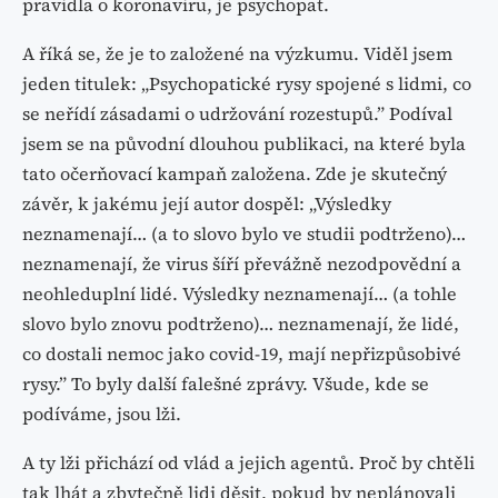
pravidla o koronaviru, je psychopat.
A říká se, že je to založené na výzkumu. Viděl jsem
jeden titulek: „Psychopatické rysy spojené s lidmi, co
se neřídí zásadami o udržování rozestupů.” Podíval
jsem se na původní dlouhou publikaci, na které byla
tato očerňovací kampaň založena. Zde je skutečný
závěr, k jakému její autor dospěl: „Výsledky
neznamenají… (a to slovo bylo ve studii podtrženo)…
neznamenají, že virus šíří převážně nezodpovědní a
neohleduplní lidé. Výsledky neznamenají… (a tohle
slovo bylo znovu podtrženo)… neznamenají, že lidé,
co dostali nemoc jako covid-19, mají nepřizpůsobivé
rysy.” To byly další falešné zprávy. Všude, kde se
podíváme, jsou lži.
A ty lži přichází od vlád a jejich agentů. Proč by chtěli
tak lhát a zbytečně lidi děsit, pokud by neplánovali