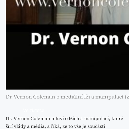
Dr. Vernon Coleman o mediální lži a manipulací (Z
Ve zkratce
Dr. Vernon Coleman mluví o lžích a manipulací, které
šíří vlády a média, a říká, že to vše je součástí