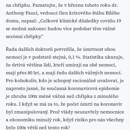
na chřipku. Pamatujte, že v březnu tohoto roku dr.
Anthony Fauci, vedoucí člen krizového štábu Bílého
domu, napsal: „Celkové klinické důsledky covidu-19
se možná nakonec budou více podobat těm vážné
sezónní chřipky.”
Řada dalších doktorů potvrdila, že úmrtnost obou
nemocí je v podstatě stejná, 0,1 %. Statistika ukazuje,
že drtivá většina lidí, kteří umírají na obě nemoci,
mají přes 80 let, a mají řadu dalších vážných nemocí.
Pro kohokoliv, kdo je schopný racionálně uvažovat, je
naprosto jasné, že současná koronavirová epidemie
je zhruba 100x méně vážná než chřipka z minulého
roku. I když se má za to, že počet úmrtí na koronavir
byl zmanipulovaný. Proč vlády neuzavřely nemocnice
a ekonomiku minulý rok, když riziko pro nás všechny
bylo 100x větší než tento rok?