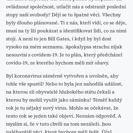
ovládnout společnost, utlačit nás a odstranit poslední
stopy naší svobody? Dějí se tu špatné věci. Všechny
byly dlouho plánované. Ti z nás, kteří vidí, co se děje,
musí na ty lži poukázat a identifikovat lidi, co za nimi
stojí. A není to jen Bill Gates, i když by byl dost
vysoko na mém seznamu. Apokalypsa strachu nijak
nesouvisí s covidem-19. Je to plán, který předcházel
covidu-19, ze kterého bychom měli mít obavy.
Byl koronavirus záměrně vytvořen a uvolněn, aby
tohle vše spustil? Nebo to byla jen nahodilá událost,
na kterou zlí obyvatelé hlubokého státu čekali a
kterou by mohli využít jako záminku? Téměř každý
rok je tu nějaký nový virus. Mohlo se očekávat, že
tento rok se jeden také objeví. Neznám odpověď. A
myslím si, že v tuto chvíli na tom nezáleží. Jsou
naléhavější věci, které bychom měli řešit. Účel