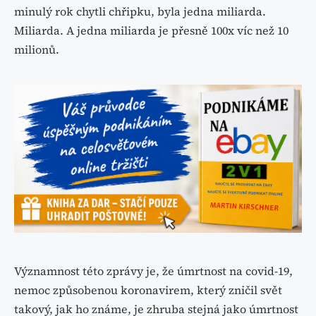
minulý rok chytli chřipku, byla jedna miliarda.
Miliarda. A jedna miliarda je přesně 100x víc než 10
milionů.
Významnost této zprávy je, že úmrtnost na covid-19,
nemoc způsobenou koronavirem, který zničil svět
takový, jak ho známe, je zhruba stejná jako úmrtnost