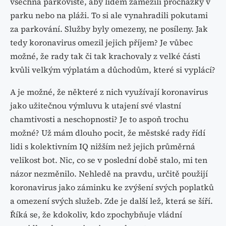
všechna parkoviště, aby lidem zamezili procházky v
parku nebo na pláži. To si ale vynahradili pokutami
za parkování. Služby byly omezeny, ne posíleny. Jak
tedy koronavirus omezil jejich příjem? Je vůbec
možné, že rady tak či tak krachovaly z velké části
kvůli velkým výplatám a důchodům, které si vyplácí?
A je možné, že některé z nich využívají koronavirus
jako užitečnou výmluvu k utajení své vlastní
chamtivosti a neschopnosti? Je to aspoň trochu
možné? Už mám dlouho pocit, že městské rady řídí
lidi s kolektivním IQ nižším než jejich průměrná
velikost bot. Nic, co se v poslední době stalo, mi ten
názor nezměnilo. Nehledě na pravdu, určitě použijí
koronavirus jako záminku ke zvýšení svých poplatků
a omezení svých služeb. Zde je další lež, která se šíří.
Říká se, že kdokoliv, kdo zpochybňuje vládní