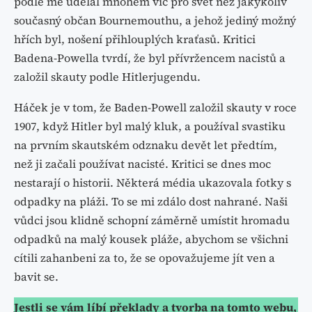
podle mě udělal mnohem víc pro svět než jakýkoliv
současný občan Bournemouthu, a jehož jediný možný
hřích byl, nošení přihlouplých kraťasů. Kritici
Badena-Powella tvrdí, že byl přívržencem nacistů a
založil skauty podle Hitlerjugendu.
Háček je v tom, že Baden-Powell založil skauty v roce
1907, když Hitler byl malý kluk, a používal svastiku
na prvním skautském odznaku devět let předtím,
než ji začali používat nacisté. Kritici se dnes moc
nestarají o historii. Některá média ukazovala fotky s
odpadky na pláži. To se mi zdálo dost nahrané. Naši
vůdci jsou klidně schopní záměrně umístit hromadu
odpadků na malý kousek pláže, abychom se všichni
cítili zahanbeni za to, že se opovažujeme jít ven a
bavit se.
Jestli se vám líbí překlady a tvorba na tomto webu,