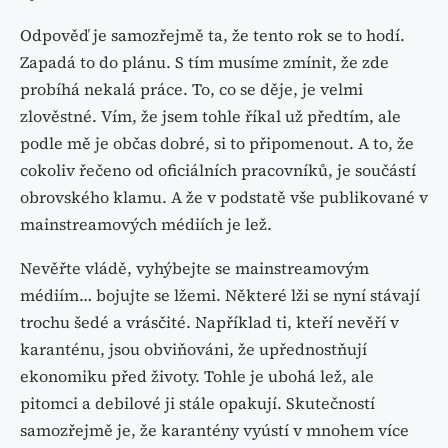
Odpověď je samozřejmě ta, že tento rok se to hodí.
Zapadá to do plánu. S tím musíme zmínit, že zde
probíhá nekalá práce. To, co se děje, je velmi
zlověstné. Vím, že jsem tohle říkal už předtím, ale
podle mě je občas dobré, si to připomenout. A to, že
cokoliv řečeno od oficiálních pracovníků, je součástí
obrovského klamu. A že v podstatě vše publikované v
mainstreamových médiích je lež.
Nevěřte vládě, vyhýbejte se mainstreamovým
médiím… bojujte se lžemi. Některé lži se nyní stávají
trochu šedé a vrásčité. Například ti, kteří nevěří v
karanténu, jsou obviňováni, že upřednostňují
ekonomiku před životy. Tohle je ubohá lež, ale
pitomci a debilové ji stále opakují. Skutečností
samozřejmě je, že karantény vyústí v mnohem více