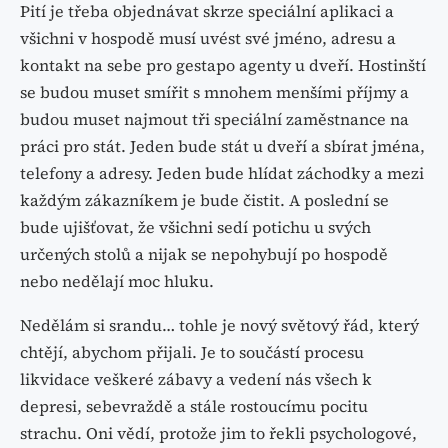
Pití je třeba objednávat skrze speciální aplikaci a
všichni v hospodě musí uvést své jméno, adresu a
kontakt na sebe pro gestapo agenty u dveří. Hostinští
se budou muset smířit s mnohem menšími příjmy a
budou muset najmout tři speciální zaměstnance na
práci pro stát. Jeden bude stát u dveří a sbírat jména,
telefony a adresy. Jeden bude hlídat záchodky a mezi
každým zákazníkem je bude čistit. A poslední se
bude ujišťovat, že všichni sedí potichu u svých
určených stolů a nijak se nepohybují po hospodě
nebo nedělají moc hluku.
Nedělám si srandu… tohle je nový světový řád, který
chtějí, abychom přijali. Je to součástí procesu
likvidace veškeré zábavy a vedení nás všech k
depresi, sebevraždě a stále rostoucímu pocitu
strachu. Oni vědí, protože jim to řekli psychologové,