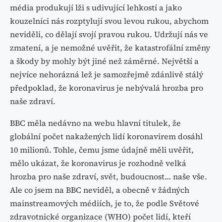
média produkují lži s udivující lehkostí a jako
kouzelníci nás rozptylují svou levou rukou, abychom
neviděli, co dělají svojí pravou rukou. Udržují nás ve
zmatení, a je nemožné uvěřit, že katastrofální změny
a škody by mohly být jiné než záměrné. Největší a
nejvíce nehorázná lež je samozřejmě zdánlivě stálý
předpoklad, že koronavirus je nebývalá hrozba pro
naše zdraví.
BBC měla nedávno na webu hlavní titulek, že
globální počet nakažených lidí koronavirem dosáhl
10 milionů. Tohle, čemu jsme údajně měli uvěřit,
mělo ukázat, že koronavirus je rozhodně velká
hrozba pro naše zdraví, svět, budoucnost… naše vše.
Ale co jsem na BBC neviděl, a obecně v žádných
mainstreamových médiích, je to, že podle Světové
zdravotnické organizace (WHO) počet lidí, kteří