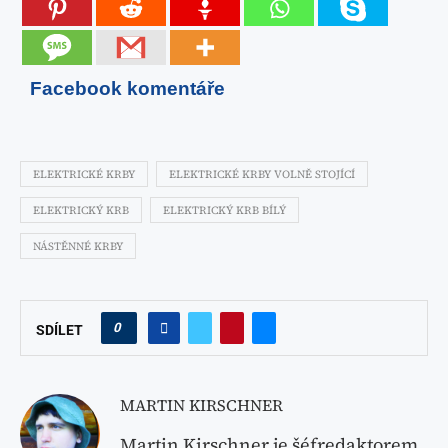
Facebook komentáře
ELEKTRICKÉ KRBY
ELEKTRICKÉ KRBY VOLNĚ STOJÍCÍ
ELEKTRICKÝ KRB
ELEKTRICKÝ KRB BÍLÝ
NÁSTĚNNÉ KRBY
0
SDÍLET
MARTIN KIRSCHNER
Martin Kirschner je šéfredaktorem