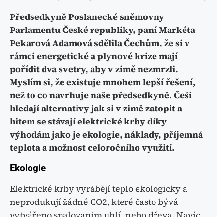
Předsedkyně Poslanecké sněmovny
Parlamentu České republiky, paní Markéta
Pekarová Adamová sdělila Čechům, že si v
rámci energetické a plynové krize mají
pořídit dva svetry, aby v zimě nezmrzli.
Myslím si, že existuje mnohem lepší řešení,
než to co navrhuje naše předsedkyně. Češi
hledají alternativy jak si v zimě zatopit a
hitem se stávají elektrické krby díky
výhodám jako je ekologie, náklady, příjemná
teplota a možnost celoročního využití.
Ekologie
Elektrické krby vyrábějí teplo ekologicky a
neprodukují žádné CO2, které často bývá
vytvářeno spalovaním uhlí, nebo dřeva. Navíc