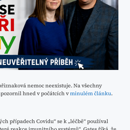
příznaková nemoc neexistuje. Na všechny
pozornil hned v počátcích v
minulém článku
.
žkých případech Covidu“ se k „léčbě“ používal
eré reakce imunitního systémů“. Gates říká, že