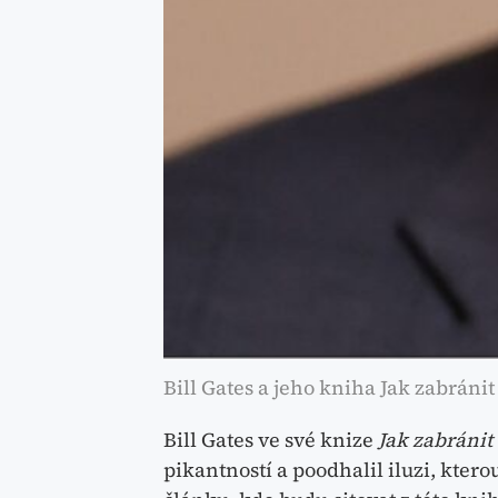
Bill Gates a jeho kniha Jak zabráni
Bill Gates ve své knize
Jak zabránit
pikantností a poodhalil iluzi, kter