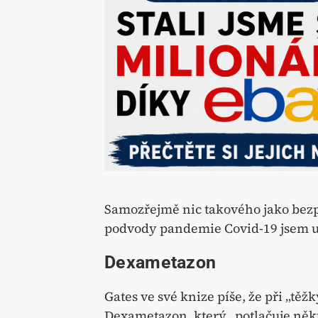
Samozřejmě nic takového jako bez
podvody pandemie Covid-19 jsem u
Dexametazon
Gates ve své knize píše, že při „tě
Dexametazon, který „potlačuje někt