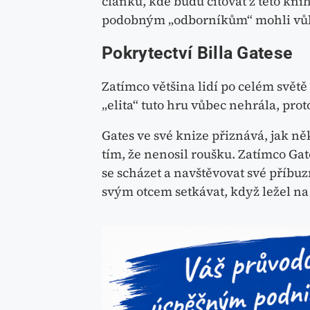
článku, kde budu citovat z této knih
podobným „odborníkům“ mohli vůbe
Pokrytectví Billa Gatese
Zatímco většina lidí po celém svět
„elita“ tuto hru vůbec nehrála, prot
Gates ve své knize přiznává, jak n
tím, že nenosil roušku. Zatímco Gat
se scházet a navštěvovat své příbu
svým otcem setkávat, když ležel na