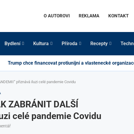
O AUTOROVI
REKLAMA
KONTAKT
Bydlení
Kultura
Příroda
Recepty
Techn
Trump chce financovat protiunijní a vlastenecké organizac
DEMII“ přiznává iluzi celé pandemie Covidu
A
JAK ZABRÁNIT DALŠÍ
uzi celé pandemie Covidu
mentář