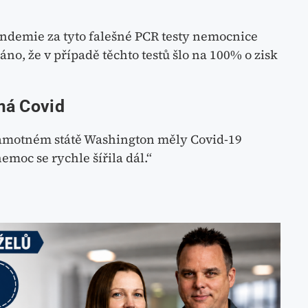
andemie za tyto falešné PCR testy nemocnice
áno, že v případě těchto testů šlo na 100% o zisk
má Covid
 samotném státě Washington měly Covid-19
nemoc se rychle šířila dál.“