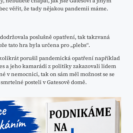
y, nebudete chápat, jak jste Gatesovi a jiným
c věřit, že tady nějakou pandemii máme.
ě dodržovala poslušně opatření, tak takzvaná
ože tato hra byla určena pro „plebs“.
ěkolikrát porušil pandemická opatření například
es a jeho kamarádi z politiky zakazovali lidem
zné v nemocnici, tak on sám měl možnost se se
 smrtelné posteli v Gatesově domě.