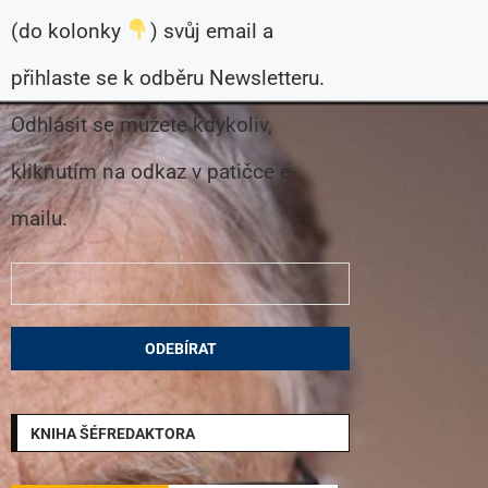
(do kolonky
) svůj email a
přihlaste se k odběru Newsletteru.
Odhlásit se můžete kdykoliv,
kliknutím na odkaz v patičce e-
mailu.
KNIHA ŠÉFREDAKTORA