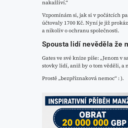
nakažliví.“
Vzpomínám si, jak si v počátcích p
účtovaly 1700 Kč. Nyní je již prokáz
a nikoliv o ochranu společnosti.
Spousta lidí nevěděla že 
Gates ve své knize píše: „Jenom v
stovky lidí, aniž by o tom věděli, a 
Prostě „bezpříznaková nemoc“ : ).