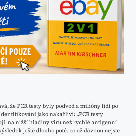
ává, že PCR testy byly podvod a milióny lidí po
dentifikováni jako nakažliví: „PCR testy
ují na nižší hladiny viru než rychlé antigenní
výsledek ještě dlouho poté, co už dávnou nejste