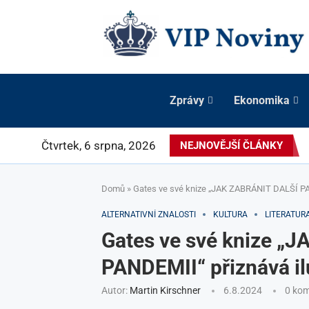
Zprávy
Ekonomika
Čtvrtek, 6 srpna, 2026
NEJNOVĚJŠÍ ČLÁNKY
Domů
»
Gates ve své knize „JAK ZABRÁNIT DALŠÍ PAN
ALTERNATIVNÍ ZNALOSTI
KULTURA
LITERATUR
Gates ve své knize „
PANDEMII“ přiznává il
Autor:
Martin Kirschner
6.8.2024
0 ko