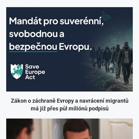
Zákon o záchraně Evropy a navrácení migrantů
má již přes půl miliónů podpisů