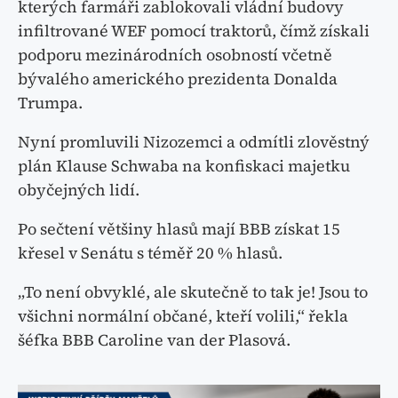
kterých farmáři zablokovali vládní budovy
infiltrované WEF pomocí traktorů, čímž získali
podporu mezinárodních osobností včetně
bývalého amerického prezidenta Donalda
Trumpa.
Nyní promluvili Nizozemci a odmítli zlověstný
plán Klause Schwaba na konfiskaci majetku
obyčejných lidí.
Po sečtení většiny hlasů mají BBB získat 15
křesel v Senátu s téměř 20 % hlasů.
„To není obvyklé, ale skutečně to tak je! Jsou to
všichni normální občané, kteří volili,“ řekla
šéfka BBB Caroline van der Plasová.