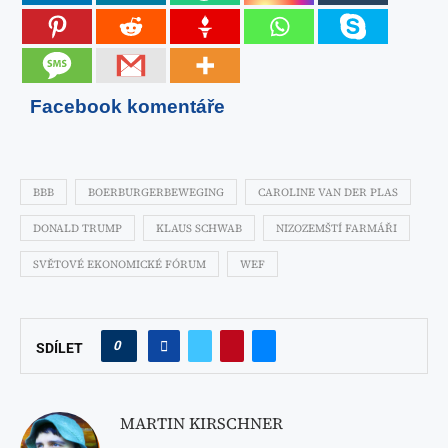
Facebook komentáře
BBB
BOERBURGERBEWEGING
CAROLINE VAN DER PLAS
DONALD TRUMP
KLAUS SCHWAB
NIZOZEMŠTÍ FARMÁŘI
SVĚTOVÉ EKONOMICKÉ FÓRUM
WEF
0
SDÍLET
MARTIN KIRSCHNER