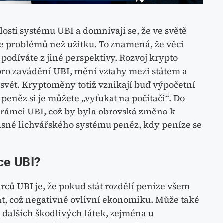
sti systému UBI a domnívají se, že ve světě
ce problémů než užitku. To znamená, že věci
 podíváte z jiné perspektivy. Rozvoj krypto
pro zavádění UBI, mění vztahy mezi státem a
í svět. Kryptoměny totiž vznikají buď výpočetní
peněz si je můžete „vyťukat na počítači“. Do
rámci UBI, což by byla obrovská změna k
asné lichvářského systému peněz, kdy peníze se
ce UBI?
ců UBI je, že pokud stát rozdělí peníze všem
, což negativně ovlivní ekonomiku. Může také
 dalších škodlivých látek, zejména u