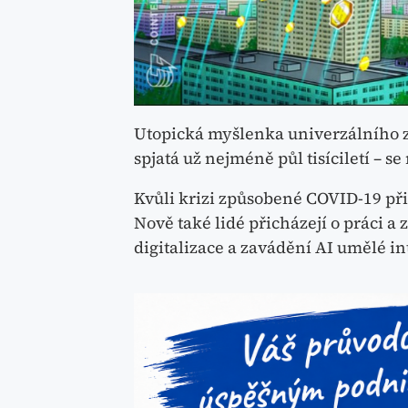
Utopická myšlenka univerzálního zá
spjatá už nejméně půl tisíciletí – se
Kvůli krizi způsobené COVID-19 přiš
Nově také lidé přicházejí o práci a 
digitalizace a zavádění AI umělé in