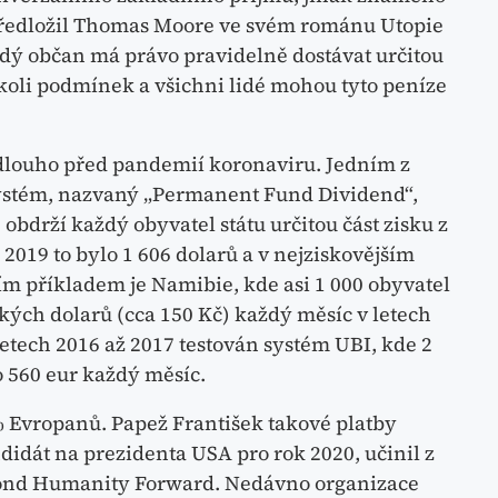
 předložil Thomas Moore ve svém románu Utopie
každý občan má právo pravidelně dostávat určitou
koli podmínek a všichni lidé mohou tyto peníze
dlouho před pandemií koronaviru. Jedním z
systém, nazvaný „Permanent Fund Dividend“,
obdrží každý obyvatel státu určitou část zisku z
2019 to bylo 1 606 dolarů a v nejziskovějším
ším příkladem je Namibie, kde asi 1 000 obyvatel
kých dolarů (cca 150 Kč) každý měsíc v letech
letech 2016 až 2017 testován systém UBI, kde 2
 560 eur každý měsíc.
 Evropanů. Papež František takové platby
idát na prezidenta USA pro rok 2020, učinil z
 fond Humanity Forward. Nedávno organizace