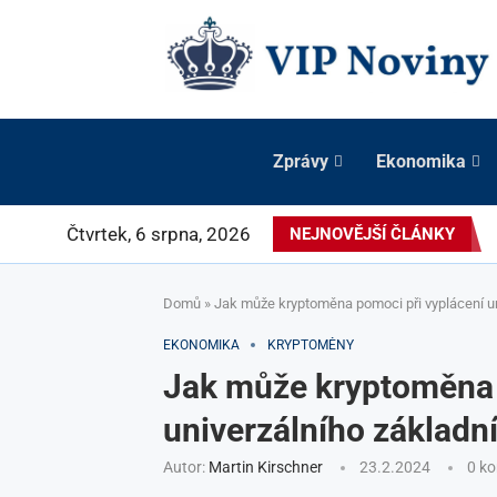
Zprávy
Ekonomika
Čtvrtek, 6 srpna, 2026
NEJNOVĚJŠÍ ČLÁNKY
Domů
»
Jak může kryptoměna pomoci při vyplácení un
EKONOMIKA
KRYPTOMĚNY
Jak může kryptoměna 
univerzálního základn
Autor:
Martin Kirschner
23.2.2024
0 k