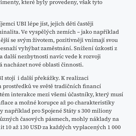
imenty, které byly provedeny, však tyto
jemci UBI lépe jíst, jejich děti častěji
minalita. Ve vyspělých zemích – jako například
ější se svým životem, pozitivněji vnímají svou
esnaží vyhýbat zaměstnání. Snížení úzkosti z
a další nezbytnosti navíc vede k rozvoji
 nacházet nové oblasti činnosti.
tojí i další překážky. K realizaci
 prostředků ve světě tradičních financí
tém interakce mezi všemi účastníky, který musí
flace a možné korupce až po charakteristiky
y například pro Spojené Státy s 300 miliony
ti různých časových pásmech, mohly náklady na
nit 10 až 130 USD za každých vyplacených 1 000