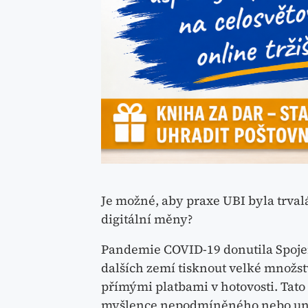
Je možné, aby praxe UBI byla trval
digitální měny?
Pandemie COVID-19 donutila Spoje
dalších zemí tisknout velké množst
přímými platbami v hotovosti. Tato 
myšlence nepodmíněného nebo uni