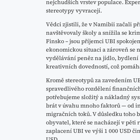
nejchudších vrstev populace. Exper
stereotypy vyvracejí.
Vědci zjistili, že v Namibii začali pří
navštěvovaly školy a snížila se kri
Finsko – jsou příjemci UBI spokojen
ekonomickou situaci a zároveň se n
vydělávání peněz na jídlo, bydlení 
kreativních dovedností, což pomáhá
Kromě stereotypů za zavedením UBI s
spravedlivého rozdělení finančních
potřebujeme složitý a nákladný sys
brát v úvahu mnoho faktorů — od in
migračních toků. V důsledku toho b
obyvatel, které se nacházejí v pě
zaplacení UBI ve výši 1 000 USD či
USD.