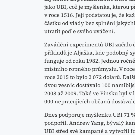
jako UBI, což je myšlenka, kterou
v roce 1516. Její podstatou je, že 
částku od vlády bez splnění jakých
utratit podle svého uvážení.
Zavádění experimentů UBI začalo 
příkladů je Aljaška, kde podobný 
funguje od roku 1982. Jednou ročně 
místního ropného průmyslu. V roce 
roce 2015 to bylo 2 072 dolarů. Dal
dvou vesnic dostávalo 100 namibijs
2008 až 2009. Také ve Finsku byl v 
000 nepracujících občanů dostávalo
Dnes podporuje myšlenku UBI 71 %
podpořil. Andrew Yang, bývalý kand
UBI střed své kampaně a vytvořil