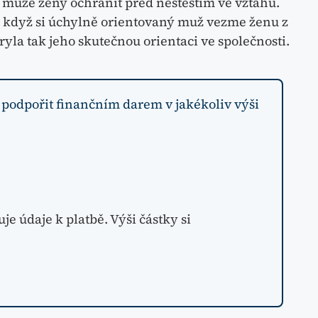
á může ženy ochránit před neštěstím ve vztahu.
ž když si úchylně orientovaný muž vezme ženu z
yla tak jeho skutečnou orientaci ve společnosti.
 podpořit finančním darem v jakékoliv výši
e údaje k platbě. Výši částky si