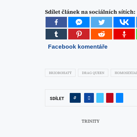
Sdílet článek na sociálních sítích:
Facebook komentáře
BRZOBOHATÝ
DRAG QUEEN
HOMOSEXUA
0
SDÍLET
TRINITY