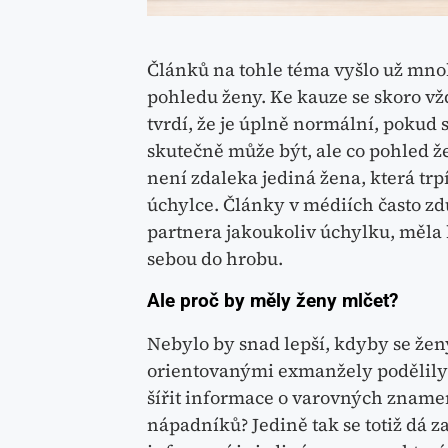
Článků na tohle téma vyšlo už mnoh
pohledu ženy. Ke kauze se skoro vž
tvrdí, že je úplně normální, pokud 
skutečně může být, ale co pohled žen
není zdaleka jediná žena, která tr
úchylce. Články v médiích často zd
partnera jakoukoliv úchylku, měla by
sebou do hrobu.
Ale proč by měly ženy mlčet?
Nebylo by snad lepší, kdyby se žen
orientovanými exmanžely podělily?
šířit informace o varovných zname
nápadníků? Jedině tak se totiž dá 