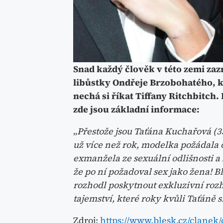
Snad každý člověk v této zemi za
libůstky Ondřeje Brzobohatého, k
nechá si říkat Tiffany Ritchbitch
zde jsou základní informace:
„
Přestože jsou Taťána Kuchařová (3
už více než rok, modelka požádala o
exmanžela ze sexuální odlišnosti a 
že po ní požadoval sex jako žena! B
rozhodl poskytnout exkluzivní rozho
tajemství, které roky kvůli Taťáně 
Zdroj:
https://www.blesk.cz/clanek/