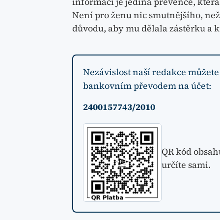
informací je jediná prevence, kter
Není pro ženu nic smutnějšího, ne
důvodu, aby mu dělala zástěrku a kr
Nezávislost naší redakce můžete
bankovním převodem na účet:
2400157743/2010
QR kód obsahuj
určíte sami.