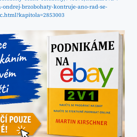
-ondrej-brzobohaty-kontruje-ano-rad-se-
ic.html?kapitola=2853003