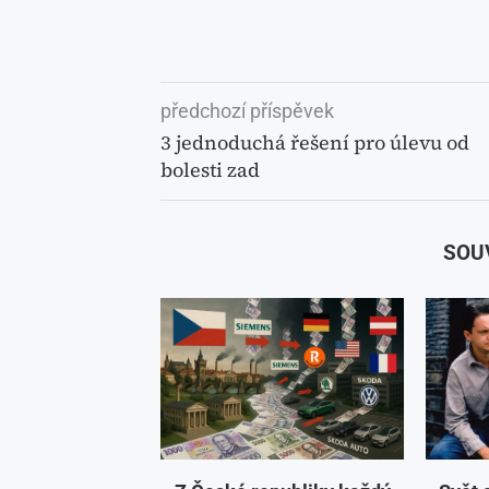
předchozí příspěvek
3 jednoduchá řešení pro úlevu od
bolesti zad
SOU
Z České republiky každý
Svět 
rok odchází stovky miliard
žijeme
korun do zahraničí