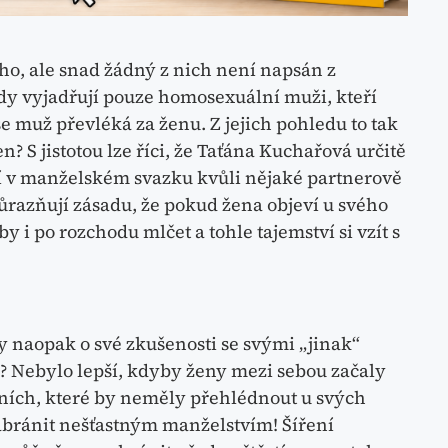
o, ale snad žádný z nich není napsán z
dy vyjadřují pouze homosexuální muži, kteří
se muž převléká za ženu. Z jejich pohledu to tak
? S jistotou lze říci, že Taťána Kuchařová určitě
pí v manželském svazku kvůli nějaké partnerově
ůrazňují zásadu, že pokud žena objeví u svého
 i po rozchodu mlčet a tohle tajemství si vzít s
y naopak o své zkušenosti se svými „jinak“
 Nebylo lepší, kdyby ženy mezi sebou začaly
ních, které by neměly přehlédnout u svých
zabránit nešťastným manželstvím! Šíření