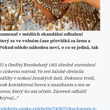
znamenal v médiích skandální odhalení
terý se ve volném čase převléká za ženu a
. Pokud někdo náhodou neví, o co se jedná, tak
5) a Ondřej Brzobohatý (40) úředně rozvedeni
 církevní rozvod. Ve své žalobě obvinila
záliby v nošení ženských šatů. Dokonce tvrdí,
lesk kontaktoval herce a muzikanta a ten se
vor, který ho má očistit. Zároveň odhalil
skrýval…“
celebrity-ceske-celebrity/743875/kucharova-v-