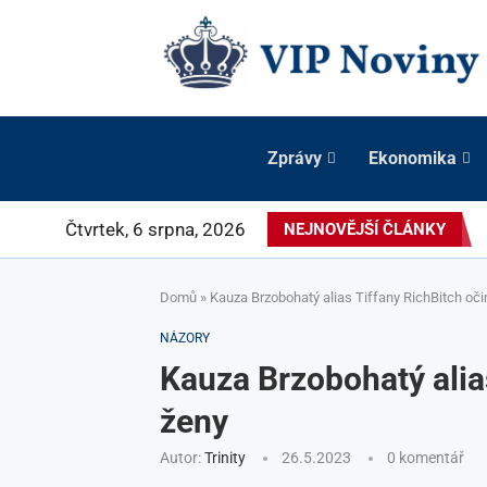
Zprávy
Ekonomika
Čtvrtek, 6 srpna, 2026
NEJNOVĚJŠÍ ČLÁNKY
Domů
»
Kauza Brzobohatý alias Tiffany RichBitch oč
NÁZORY
Kauza Brzobohatý alia
ženy
Autor:
Trinity
26.5.2023
0 komentář