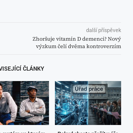
další příspěvek
Zhoršuje vitamín D demenci? Nový
výzkum čelí dvěma kontroverzím
VISEJÍCÍ ČLÁNKY
a systém ve kterém
Pokud chcete přežít v éře
 je moderní věznice
AI a robotizace, tak musíte
„Shawshank“
začít myslet jako