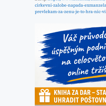
cirkevni-zalobe-napada-exmanzela
prevlekam-za-zenu-je-to-hra-nic-v