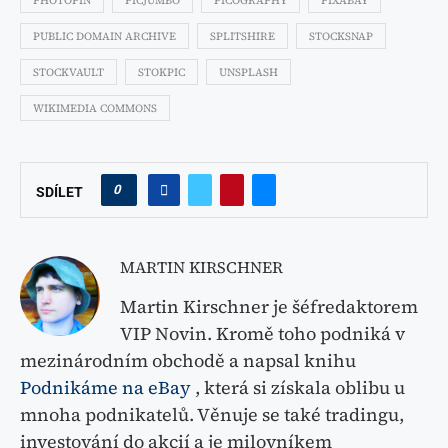
PHOTOPIN
PICJUMBO
PICOGRAPHY
PIXABAY
PUBLIC DOMAIN ARCHIVE
SPLITSHIRE
STOCKSNAP
STOCKVAULT
STOKPIC
UNSPLASH
WIKIMEDIA COMMONS
0
SDÍLET
MARTIN KIRSCHNER
Martin Kirschner je šéfredaktorem
VIP Novin. Kromě toho podniká v
mezinárodním obchodě a napsal knihu
Podnikáme na eBay
, která si získala oblibu u
mnoha podnikatelů. Věnuje se také tradingu,
investování do akcií a je milovníkem