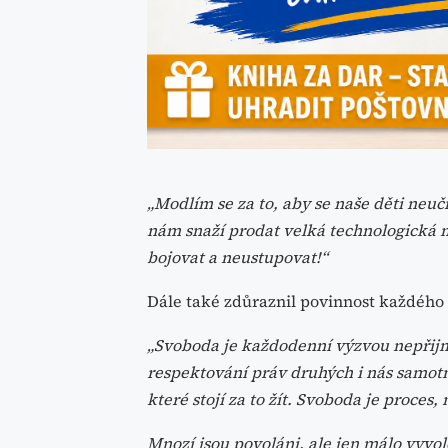
„Modlím se za to, aby se naše děti neuč
nám snaží prodat velká technologická 
bojovat a neustupovat!“
Dále také zdůraznil povinnost každého 
„Svoboda je každodenní výzvou nepřij
respektování práv druhých i nás samot
které stojí za to žít. Svoboda je proces,
Mnozí jsou povoláni, ale jen málo vyvol