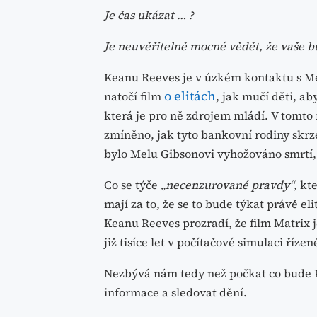
Je čas ukázat … ?
Je neuvěřitelně mocné vědět, že vaše b
Keanu Reeves je v úzkém kontaktu s M
o elitách
natočí film
, jak mučí děti, a
která je pro ně zdrojem mládí. V tomto
zmíněno, jak tyto bankovní rodiny skrze
bylo Melu Gibsonovi vyhožováno smrtí,
Co se týče
„necenzurované pravdy“,
kte
mají za to, že se to bude týkat právě eli
Keanu Reeves prozradí, že film Matrix je
již tisíce let v počítačové simulaci říz
Nezbývá nám tedy než počkat co bude 
informace a sledovat dění.