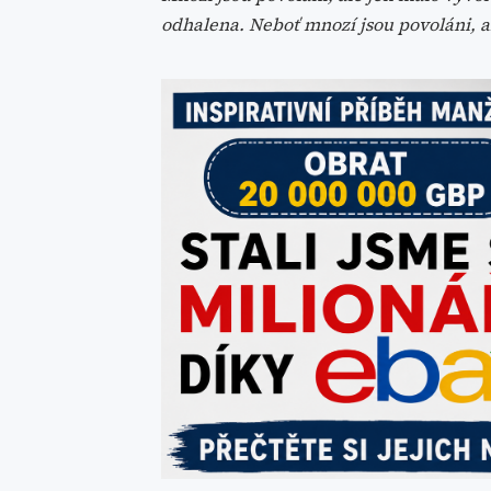
odhalena. Neboť mnozí jsou povoláni, a