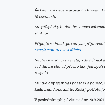
Řeknu vám necenzurovanou Pravdu, kte
tě osvobodí.
Mé příspěvky budou brzy moci zobrazit 
soukromý.
Připojte se hned, pokud jste připraveni
t.me/KeanuReevesOfficiaI
Nechci být součástí světa, kde být lask
se k lidem choval přesně tak, jak bych 
respekt.
Minulé dny jsem vás požádal o pomoc, n
každému, koho znáte! Každý potřebuje s
V posledním příspěvku ze dne 20.9.2021