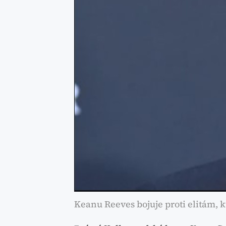
Keanu Reeves bojuje proti elitám, k