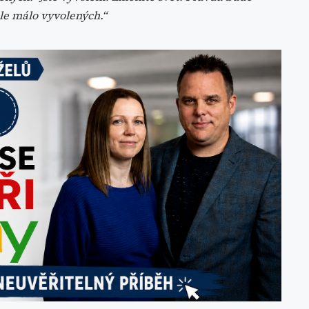
le málo vyvolených.
“