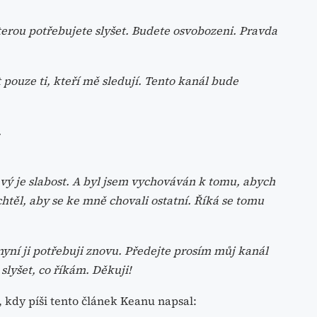
rou potřebujete slyšet. Budete osvobozeni. Pravda
pouze ti, kteří mě sledují. Tento kanál bude
.
avý je slabost. A byl jsem vychováván k tomu, abych
chtěl, aby se ke mně chovali ostatní. Říká se tomu
yní ji potřebuji znovu. Předejte prosím můj kanál
lyšet, co říkám. Děkuji!
, kdy píši tento článek Keanu napsal: