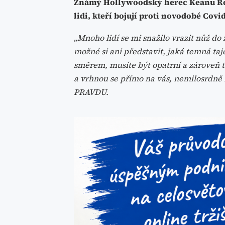
Známý Hollywoodský herec Keanu Ree
lidi, kteří bojují proti novodobé Cov
„Mnoho lidí se mi snažilo vrazit nůž do
možné si ani představit, jaká temná ta
směrem, musíte být opatrní a zároveň tv
a vrhnou se přímo na vás, nemilosrdně mo
PRAVDU.