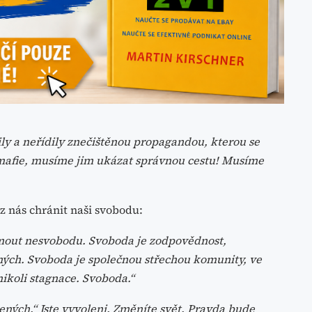
ily a neřídily znečištěnou propagandou, kterou se
mafie, musíme jim ukázat správnou cestu! Musíme
z nás chránit naši svobodu:
mout nesvobodu. Svoboda je zodpovědnost,
ných. Svoboda je společnou střechou komunity, ve
 nikoli stagnace. Svoboda.“
ených.“ Jste vyvoleni. Změníte svět. Pravda bude