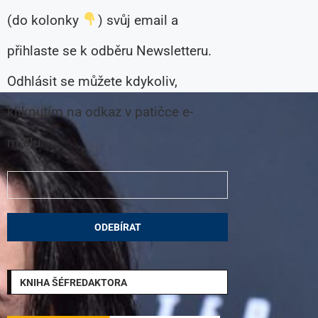
(do kolonky
) svůj email a
přihlaste se k odběru Newsletteru.
Odhlásit se můžete kdykoliv,
kliknutím na odkaz v patičce e-
mailu.
KNIHA ŠÉFREDAKTORA