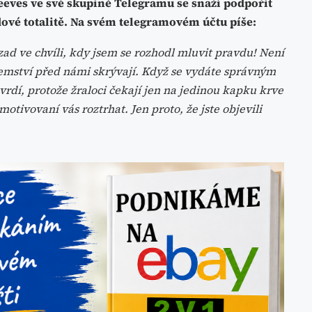
ves ve své skupině Telegramu se snaží podpořit
idové totalitě. Na svém telegramovém účtu píše:
 zad ve chvíli, kdy jsem se rozhodl mluvit pravdu! Není
jemství před námi skrývají. Když se vydáte správným
rdí, protože žraloci čekají jen na jedinou kapku krve
tivovaní vás roztrhat. Jen proto, že jste objevili