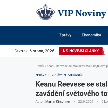
Zprávy
Ekonomika
Čtvrtek, 6 srpna, 2026
NEJNOVĚJŠÍ ČLÁNKY
Domů
»
Keanu Reevese se stal aktivistou, bojujícím p
ZPRÁVY
ZPRÁVY ZE ZAHRANIČÍ
Keanu Reevese se stal 
zavádění světového to
Autor:
Martin Kirschner
22.9.2021
0 k