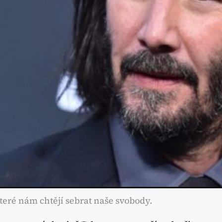
teré nám chtějí sebrat naše svobody.