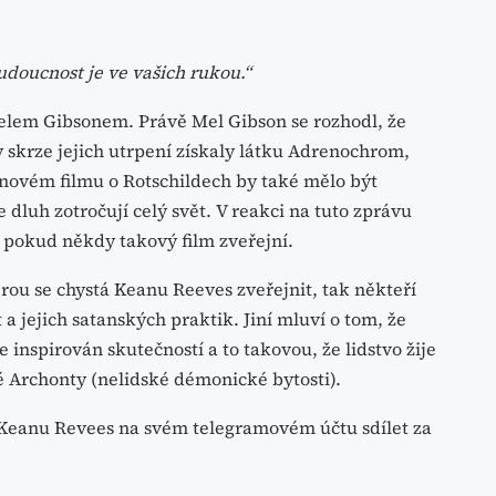
udoucnost je ve vašich rukou.“
elem Gibsonem. Právě Mel Gibson se rozhodl, že
by skrze jejich utrpení získaly látku Adrenochrom,
 novém filmu o Rotschildech by také mělo být
 dluh zotročují celý svět. V reakci na tuto zprávu
 pokud někdy takový film zveřejní.
rou se chystá Keanu Reeves zveřejnit, tak někteří
t a jejich satanských praktik. Jiní mluví o tom, že
 inspirován skutečností a to takovou, že lidstvo žije
ené Archonty (nelidské démonické bytosti).
Keanu Revees na svém telegramovém účtu sdílet za