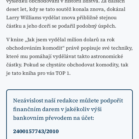
výsledků obchodování v historii lidstva. Za dalších
deset let, kdy se tato soutěž konala znova, dokázal
Larry Williams vydělat znova přibližně stejnou
částku a jeho dceři se podařil podobný úspěch.
V knize „Jak jsem vydělal milion dolarů za rok
obchodováním komodit“ právě popisuje své techniky,
které mu pomáhají vydělávat takto astronomické
částky. Pokud se chystáte obchodovat komodity, tak
je tato kniha pro vás TOP 1.
Nezávislost naší redakce můžete podpořit
finančním darem v jakékoliv výši
bankovním převodem na účet:
2400157743/2010