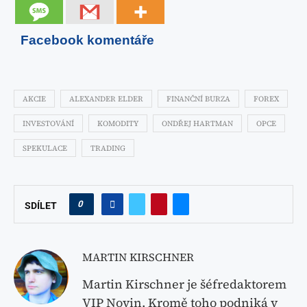
Facebook komentáře
AKCIE
ALEXANDER ELDER
FINANČNÍ BURZA
FOREX
INVESTOVÁNÍ
KOMODITY
ONDŘEJ HARTMAN
OPCE
SPEKULACE
TRADING
0
SDÍLET
MARTIN KIRSCHNER
Martin Kirschner je šéfredaktorem
VIP Novin. Kromě toho podniká v