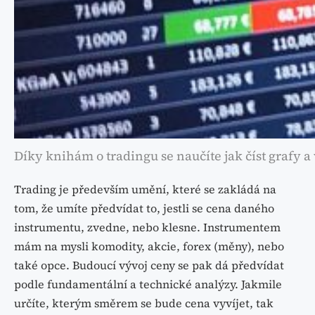
Díky knihám o tradingu se naučíte jak číst grafy
Trading je především umění, které se zakládá na
tom, že umíte předvídat to, jestli se cena daného
instrumentu, zvedne, nebo klesne. Instrumentem
mám na mysli komodity, akcie, forex (měny), nebo
také opce. Budoucí vývoj ceny se pak dá předvídat
podle fundamentální a technické analýzy. Jakmile
určíte, kterým směrem se bude cena vyvíjet, tak