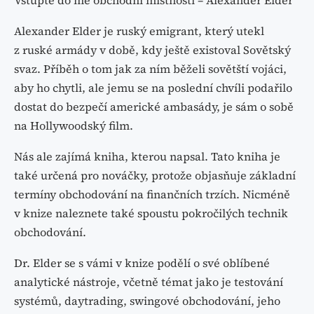
Vstupte do mé obchodní místnosti – Alexander Elder
Alexander Elder je ruský emigrant, který utekl
z ruské armády v době, kdy ještě existoval Sovětský
svaz. Příběh o tom jak za ním běželi sovětští vojáci,
aby ho chytli, ale jemu se na poslední chvíli podařilo
dostat do bezpečí americké ambasády, je sám o sobě
na Hollywoodský film.
Nás ale zajímá kniha, kterou napsal. Tato kniha je
také určená pro nováčky, protože objasňuje základní
termíny obchodování na finančních trzích. Nicméně
v knize naleznete také spoustu pokročilých technik
obchodování.
Dr. Elder se s vámi v knize podělí o své oblíbené
analytické nástroje, včetně témat jako je testování
systémů, daytrading, swingové obchodování, jeho