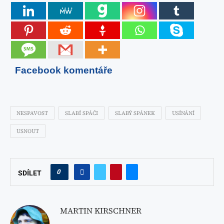
Facebook komentáře
NESPAVOST
SLABÍ SPÁČI
SLABÝ SPÁNEK
USÍNÁNÍ
USNOUT
0
SDÍLET
MARTIN KIRSCHNER