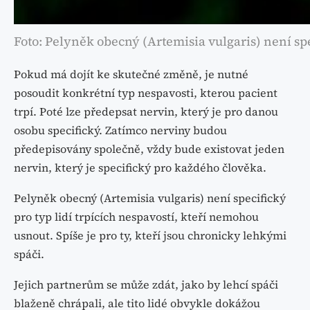
Foto: Pelyněk obecný (Artemisia vulgaris) není spe
Pokud má dojít ke skutečné změně, je nutné
posoudit konkrétní typ nespavosti, kterou pacient
trpí. Poté lze předepsat nervin, který je pro danou
osobu specifický. Zatímco nerviny budou
předepisovány společně, vždy bude existovat jeden
nervin, který je specifický pro každého člověka.
Pelyněk obecný (Artemisia vulgaris) není specifický
pro typ lidí trpících nespavostí, kteří nemohou
usnout. Spíše je pro ty, kteří jsou chronicky lehkými
spáči.
Jejich partnerům se může zdát, jako by lehcí spáči
blaženě chrápali, ale tito lidé obvykle dokážou