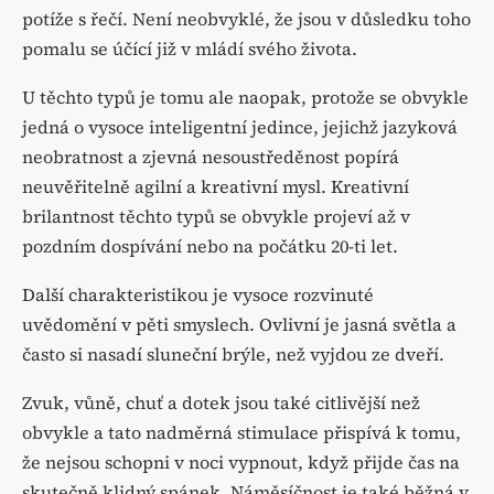
potíže s řečí. Není neobvyklé, že jsou v důsledku toho
pomalu se účící již v mládí svého života.
U těchto typů je tomu ale naopak, protože se obvykle
jedná o vysoce inteligentní jedince, jejichž jazyková
neobratnost a zjevná nesoustředěnost popírá
neuvěřitelně agilní a kreativní mysl. Kreativní
brilantnost těchto typů se obvykle projeví až v
pozdním dospívání nebo na počátku 20-ti let.
Další charakteristikou je vysoce rozvinuté
uvědomění v pěti smyslech. Ovlivní je jasná světla a
často si nasadí sluneční brýle, než vyjdou ze dveří.
Zvuk, vůně, chuť a dotek jsou také citlivější než
obvykle a tato nadměrná stimulace přispívá k tomu,
že nejsou schopni v noci vypnout, když přijde čas na
skutečně klidný spánek. Náměsíčnost je také běžná v