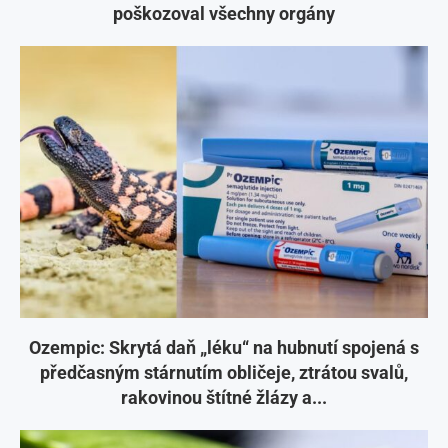
poškozoval všechny orgány
Ozempic: Skrytá daň „léku“ na hubnutí spojená s
předčasným stárnutím obličeje, ztrátou svalů,
rakovinou štítné žlázy a...