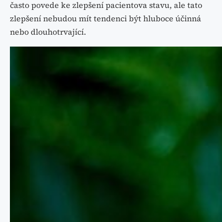
často povede ke zlepšení pacientova stavu, ale tato
zlepšení nebudou mít tendenci být hluboce účinná
nebo dlouhotrvající.