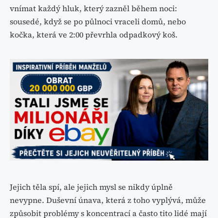
vnímat každý hluk, který zazněl během noci:
sousedé, když se po půlnoci vraceli domů, nebo
kočka, která ve 2:00 převrhla odpadkový koš.
Jejich těla spí, ale jejich mysl se nikdy úplně
nevypne. Duševní únava, která z toho vyplývá, může
způsobit problémy s koncentrací a často tito lidé mají