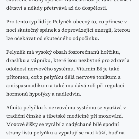
dětství a někdy přetrvává až do dospělosti.
Pro tento typ lidí je Pelyněk obecný to, co přinese v
noci skutečný spánek s doprovázející energií, kterou
lze očekávat od skutečného odpočinku.
Pelyněk má vysoký obsah fosforečnanů hořčíku,
draslíku a vápníku, které jsou nezbytné pro zdraví a
odolnost nervového systému. Vitamin B6 je také
přítomen, což z pelyňku dělá nervové tonikum a
antispasmodikum a také mu dává roli při regulaci
hormonů hypofýzy a nadledvin.
Afinita pelyňku k nervovému systému se využívá v
tradiční čínské a tibetské medicíně při moxování.
Moxové šišky se vyrábí z nadýchané bílé spodní
strany listu pelyňku a vypalují se nad kůží, buď na