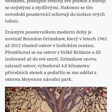
nešťastní, postupně ztrácejí své přátele a stávají
se nejistými a stydlivými. Nakonec se tito
novodobí poustevníci schovají do izolace svých
ložnic.
Známým poustevníkem moderní doby je
novinář Brendon Grimshaw, který v letech 1962
až 2012 vlastnil ostrov v Indickém oceánu.
Přestěhoval se na ostrov z Velké Británie a žil
izolovaně až do své smrti. Grimshaw znovu
zalesnil ostrov, vybudoval 4,8 kilometru
přírodních stezek a podařilo se mu udělat z
ostrova Moyenne národní park.