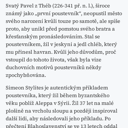
Svatý Pavel z Théb (226-341 př. n. l.), široce
známý jako „první poustevník“, neopustil město
svého narození kvůli touze po samotě, ale spíše
proto, aby unikl před pomstou svého bratra a
křesťanským pronásledováním. Stal se
poustevníkem, žil v jeskyni a jedl chléb, který
mu přinesl havran. Kvůli jeho důvodům, proč
vstoupil do tohoto života, však byla vize
duchovních motivů poustevníků někdy
zpochybňována.
Simeon Stylites je autentickým příkladem
poustevníka, který žil během byzantského
věku poblíž Aleppa v Sýrii. Žil 37 let na malé
plošině na vrcholu sloupu a později inspiroval
další lidi, aby následovali jeho příkladu. Po
přečtení Blahoslavenství se ve 13 letech oddal