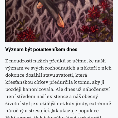
Význam být poustevníkem dnes
Z moudrosti našich předků se učíme, že našli
význam ve svých rozhodnutích a někteří z nich
dokonce dosáhli stavu svatosti, která
křesťanskou církev předurčila k tomu, aby ji
později kanonizovala. Ale dnes už náboženství
není středem naší existence a náš obecný
životní styl je složitější než kdy jindy, extrémně
náročný a stresující. Jak ukazuje populace
Hikikomori, tlak takového života předurčil