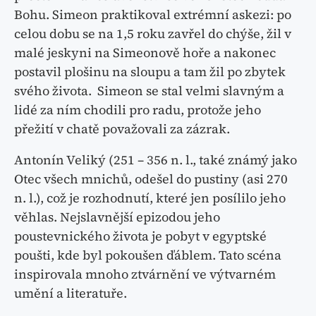
Bohu. Simeon praktikoval extrémní askezi: po
celou dobu se na 1,5 roku zavřel do chýše, žil v
malé jeskyni na Simeonově hoře a nakonec
postavil plošinu na sloupu a tam žil po zbytek
svého života. Simeon se stal velmi slavným a
lidé za ním chodili pro radu, protože jeho
přežití v chatě považovali za zázrak.
Antonín Veliký (251 – 356 n. l., také známý jako
Otec všech mnichů, odešel do pustiny (asi 270
n. l.), což je rozhodnutí, které jen posílilo jeho
věhlas. Nejslavnější epizodou jeho
poustevnického života je pobyt v egyptské
poušti, kde byl pokoušen ďáblem. Tato scéna
inspirovala mnoho ztvárnění ve výtvarném
umění a literatuře.