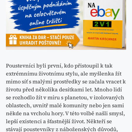
Poustevníci byli první, kdo přistoupil k tak
extrémnímu životnímu stylu, ale myšlenka žít
mimo síť s malými prostředky se začala vracet k
životu před několika desítkami let. Mnoho lidí
se rozhodlo žít v míru s planetou, v izolovaných
oblastech, uvnitř malé komunity nebo jen sami
někde na vrcholu hory. V této volbě našli smysl,
lepší existenci a šťastnější život. Někteří se
stávají poustevníky z náboženských důvodů,