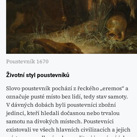
Poustevník 1670
Životní styl poustevníků
Slovo poustevník pochází z řeckého „eremos“ a
označuje pusté místo bez lidí, tedy stav samoty.
V dávných dobách byli poustevníci zbožní
jedinci, kteří hledali dočasnou nebo trvalou
samotu na divokých místech. Poustevníci
existovali ve všech hlavních civilizacích a jejich