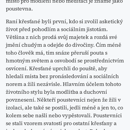
místo pro modlení nebo meditaci je známé jako
poustevna.
Raní křesťané byli první, kdo si zvolil asketický
život před pohodlím a sociálním jistotám.
Většina z nich prodá svůj majetek a rozdá své
jmění chudým a odejde do divočiny. Čím méně
toho člověk má, tím snáze přeruší pouta s
hmotným světem a osvobodí se prostřednictvím
osvícení. Křesťané uprchli do pouště, aby
hledali místa bez pronásledování a sociálních
norem a žili nezávisle. Hlavním účelem tohoto
životního stylu byla modlitba a duchovní
povznesení. Někteří poustevníci nejen že žili v
izolaci, ale také se postili, jedli méně a jen to, co
kolem sebe našli nebo vypěstovali. Poustevníci
se stali vzorem svatosti pro ostatní křesťany a