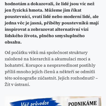
hodnotám a dokazovali, že lidé jsou víc než
jen fyzická hmota. Můžeme jim říkat
poustevníci, svatí lidé nebo moderní lidé, ale
jedna věc je jasná, příběhy poustevníků mají
inspirovat a zobrazovat alternativní vizi
lidského života, plného smysluplného
obsahu.
Od počátku věků má společnost struktury
založené na hierarchii a akumulaci moci a
bohatství. Korupce a nespravedlnost postihly
příliš mnoho jejích členů a někteří se odmítli
této scénografie zúčastnit. Jejich rozhodnutí? –
Žít v ústraní.