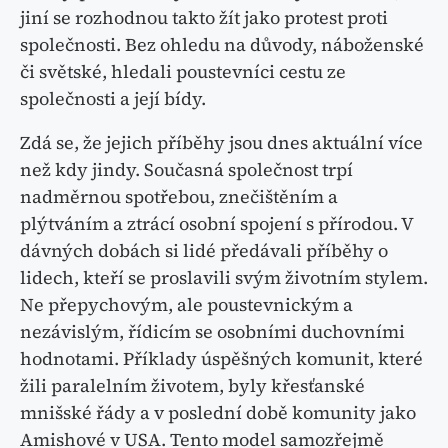
jiní se rozhodnou takto žít jako protest proti
společnosti. Bez ohledu na důvody, náboženské
či světské, hledali poustevníci cestu ze
společnosti a její bídy.
Zdá se, že jejich příběhy jsou dnes aktuální více
než kdy jindy. Současná společnost trpí
nadměrnou spotřebou, znečištěním a
plýtváním a ztrácí osobní spojení s přírodou. V
dávných dobách si lidé předávali příběhy o
lidech, kteří se proslavili svým životním stylem.
Ne přepychovým, ale poustevnickým a
nezávislým, řídicím se osobními duchovními
hodnotami. Příklady úspěšných komunit, které
žili paralelním životem, byly křesťanské
mnišské řády a v poslední době komunity jako
Amishové v USA. Tento model samozřejmě