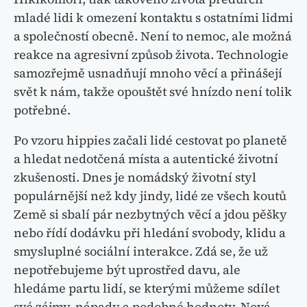
mladé lidi k omezení kontaktu s ostatními lidmi
a společností obecně. Není to nemoc, ale možná
reakce na agresivní způsob života. Technologie
samozřejmě usnadňují mnoho věcí a přinášejí
svět k nám, takže opouštět své hnízdo není tolik
potřebné.
Po vzoru hippies začali lidé cestovat po planetě
a hledat nedotčená místa a autentické životní
zkušenosti. Dnes je nomádský životní styl
populárnější než kdy jindy, lidé ze všech koutů
Země si sbalí pár nezbytných věcí a jdou pěšky
nebo řídí dodávku při hledání svobody, klidu a
smysluplné sociální interakce. Zdá se, že už
nepotřebujeme být uprostřed davu, ale
hledáme partu lidí, se kterými můžeme sdílet
své zájmy, nápady a podobné hodnoty. Nová