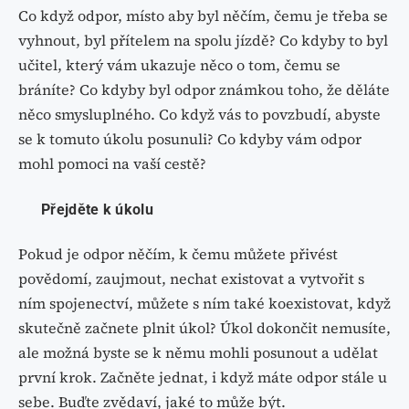
Co když odpor, místo aby byl něčím, čemu je třeba se
vyhnout, byl přítelem na spolu jízdě? Co kdyby to byl
učitel, který vám ukazuje něco o tom, čemu se
bráníte? Co kdyby byl odpor známkou toho, že děláte
něco smysluplného. Co když vás to povzbudí, abyste
se k tomuto úkolu posunuli? Co kdyby vám odpor
mohl pomoci na vaší cestě?
Přejděte k úkolu
Pokud je odpor něčím, k čemu můžete přivést
povědomí, zaujmout, nechat existovat a vytvořit s
ním spojenectví, můžete s ním také koexistovat, když
skutečně začnete plnit úkol? Úkol dokončit nemusíte,
ale možná byste se k němu mohli posunout a udělat
první krok. Začněte jednat, i když máte odpor stále u
sebe. Buďte zvědaví, jaké to může být.