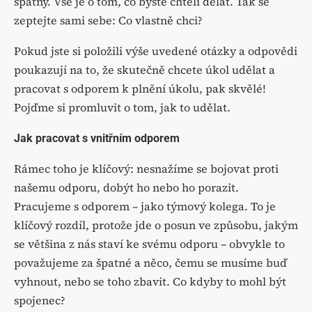
špatný. Vše je o tom, co byste chtěli dělat. Tak se
zeptejte sami sebe: Co vlastně chci?
Pokud jste si položili výše uvedené otázky a odpovědi
poukazují na to, že skutečně chcete úkol udělat a
pracovat s odporem k plnění úkolu, pak skvělé!
Pojďme si promluvit o tom, jak to udělat.
Jak pracovat s vnitřním odporem
Rámec toho je klíčový: nesnažíme se bojovat proti
našemu odporu, dobýt ho nebo ho porazit.
Pracujeme s odporem – jako týmový kolega. To je
klíčový rozdíl, protože jde o posun ve způsobu, jakým
se většina z nás staví ke svému odporu – obvykle to
považujeme za špatné a něco, čemu se musíme buď
vyhnout, nebo se toho zbavit. Co kdyby to mohl být
spojenec?