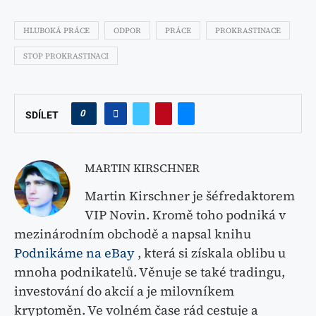
HLUBOKÁ PRÁCE
ODPOR
PRÁCE
PROKRASTINACE
STOP PROKRASTINACI
0
SDÍLET
MARTIN KIRSCHNER
Martin Kirschner je šéfredaktorem
VIP Novin. Kromě toho podniká v
mezinárodním obchodě a napsal knihu
Podnikáme na eBay
, která si získala oblibu u
mnoha podnikatelů. Věnuje se také tradingu,
investování do akcií a je milovníkem
kryptoměn. Ve volném čase rád cestuje a