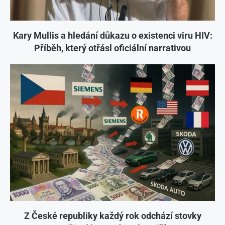
Kary Mullis a hledání důkazu o existenci viru HIV:
Příběh, který otřásl oficiální narrativou
Z České republiky každý rok odchází stovky