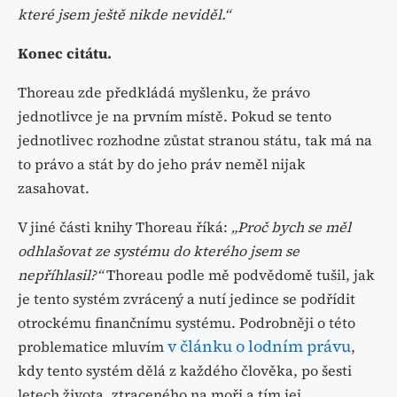
které jsem ještě nikde neviděl.“
Konec citátu.
Thoreau zde předkládá myšlenku, že právo
jednotlivce je na prvním místě. Pokud se tento
jednotlivec rozhodne zůstat stranou státu, tak má na
to právo a stát by do jeho práv neměl nijak
zasahovat.
V jiné části knihy Thoreau říká:
„Proč bych se měl
odhlašovat ze systému do kterého jsem se
nepříhlasil?“
Thoreau podle mě podvědomě tušil, jak
je tento systém zvrácený a nutí jedince se podřídit
otrockému finančnímu systému. Podrobněji o této
v článku o lodním právu
problematice mluvím
,
kdy tento systém dělá z každého člověka, po šesti
letech života, ztraceného na moři a tím jej