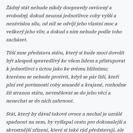
Žádný stát nebude nikdy doopravdy osvícený a
svobodný, dokud neuzná jednotlivce coby vyšší a
nezávislou sílu, od níž se odvíjí jeho vlastní moc a
veškerý jeho vliv, a dokud s ním nebude podle toho
zacházet.
Těší mne představa státu, který si bude moci dovolit
být alespoň spravedlivý ke všem lidem a přistupovat
k jednotlivci s úctou jako ke svému bližnímu;
kterému se nebude protivit, když se pár lidí, kteří
plní své povinnosti coby sousedé a krajané, rozhodne
žít stranou státu, nevměšovat se do jeho věcí a
nenechat se do nich zahrnout.
Stát, který by dával takové ovoce a nechal je uzrálé
spadnout na zem, by vyšlapal cestu pro dokonalejší a
skvostnější zřízení, které si také rád představuji, ale