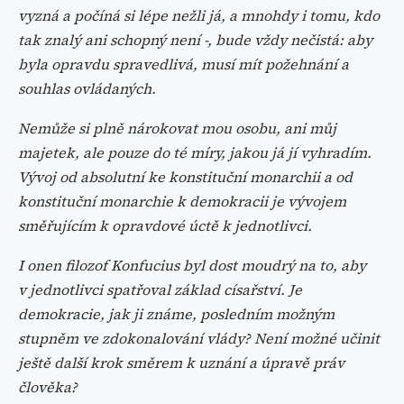
vyzná a počíná si lépe nežli já, a mnohdy i tomu, kdo
tak znalý ani schopný není -, bude vždy nečistá: aby
byla opravdu spravedlivá, musí mít požehnání a
souhlas ovládaných.
Nemůže si plně nárokovat mou osobu, ani můj
majetek, ale pouze do té míry, jakou já jí vyhradím.
Vývoj od absolutní ke konstituční monarchii a od
konstituční monarchie k demokracii je vývojem
směřujícím k opravdové úctě k jednotlivci.
I onen filozof Konfucius byl dost moudrý na to, aby
v jednotlivci spatřoval základ císařství. Je
demokracie, jak ji známe, posledním možným
stupněm ve zdokonalování vlády? Není možné učinit
ještě další krok směrem k uznání a úpravě práv
člověka?