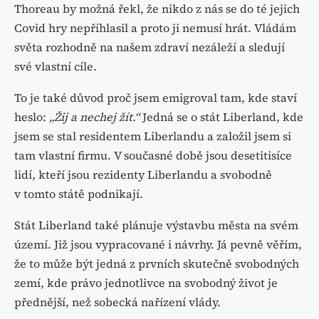
Thoreau by možná řekl, že nikdo z nás se do té jejich
Covid hry nepříhlasil a proto ji nemusí hrát. Vládám
světa rozhodně na našem zdraví nezáleží a sledují
své vlastní cíle.
To je také důvod proč jsem emigroval tam, kde staví
heslo:
„Žij a nechej žít.“
Jedná se o stát Liberland, kde
jsem se stal residentem Liberlandu a založil jsem si
tam vlastní firmu. V současné době jsou desetitisíce
lidí, kteří jsou rezidenty Liberlandu a svobodně
v tomto státě podnikají.
Stát Liberland také plánuje výstavbu města na svém
území. Již jsou vypracované i návrhy. Já pevně věřím,
že to může být jedná z prvních skutečně svobodných
zemí, kde právo jednotlivce na svobodný život je
přednější, než sobecká nařízení vlády.