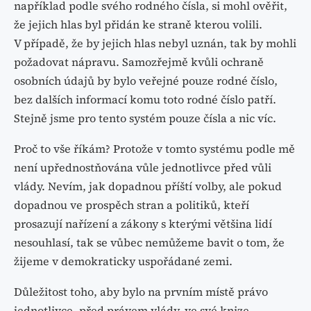
například podle svého rodného čísla, si mohl ověřit,
že jejich hlas byl přidán ke straně kterou volili.
V případě, že by jejich hlas nebyl uznán, tak by mohli
požadovat nápravu. Samozřejmě kvůli ochraně
osobních údajů by bylo veřejné pouze rodné číslo,
bez dalších informací komu toto rodné číslo patří.
Stejně jsme pro tento systém pouze čísla a nic víc.
Proč to vše říkám? Protože v tomto systému podle mě
není upřednostňována vůle jednotlivce před vůli
vlády. Nevím, jak dopadnou příští volby, ale pokud
dopadnou ve prospěch stran a politiků, kteří
prosazují nařízení a zákony s kterými většina lidí
nesouhlasí, tak se vůbec nemůžeme bavit o tom, že
žijeme v demokraticky uspořádané zemi.
Důležitost toho, aby bylo na prvním místě právo
jednotlivce, před právem vlády, ve své knize