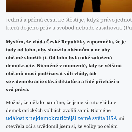
Jediná a přímá cesta ke štěstí je, když právo jedno
která do jeho práv a svobod nebude zasahovat. (P
Myslím, že vláda České Republiky zapomněla, že je
tady od toho, aby sloužila občanům a ne aby
občané sloužili ji. Od toho byla také založená
demokracie. Nicméně v momentě, kdy se většina
občanů musí podřízovat vůli vlády, tak
se z demokracie stává diktatůra a lidé přichází o
svá práva.
Možná, že někdo namítne, že jsme si tuto vládu v
demokratických volbách zvolili sami. Nicméně
událost z nejdemokratičtější země světa USA
mi
otevřela oči a uvědomil jsem si, že volby po celém