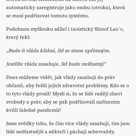
automaticky zaregistruje jako osobu (otroka), která
se musí podřízovat tomuto systému.
Podobnou myšlenku sdílel i taoistický filozof Lao´c,
který řekl:
„Bude-li vláda klidná, lid se stane upřímným.
Jestliže vláda zasahuje, lid bude nešťastný.“
Dnes můžeme vidět, jak vlády zasahují do práv
občanů, aby řešili jejich zdravotní problémy. Kdo se o
to tyto vlády prosil? Myslí si, že se lidé raději zbaví
svobody a práv, aby se pak podřizovali nařízením
kvůli falešné pandemii?
Jsme svědky toho, že čím více vlády zasahují, tím jsou
lidé nešťastnější a někteří i páchají sebevraždy.