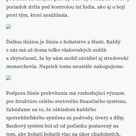
poriadok držia pod kontrolou iní ľudia, ako aj o boji
proti tým, ktorí nesúhlasia.
Ďalšou ilúziou je ilúzia o bohatstve a šťastí. Každý
z nás má už doma toľko všakovakých ozdôb
a zbytočností, že by nám mohli závidieť aj stredovekí
monarchovia. Napriek tomu neustále nakupujeme.
Podpora ilúzie prekvitania má rozhodujúci význam
pre štruktúru celého svetového finančného systému.
Zabúdame na to, že základom každého
spotrebiteľského systému sú podvody, úvery a dlhy.
Bankový systém bol už od počiatku postavený na
tom, aby bohatí bohatli viac na úkor chudobných.