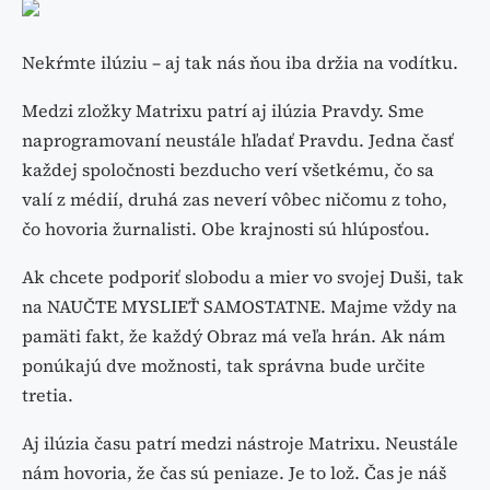
Nekŕmte ilúziu – aj tak nás ňou iba držia na vodítku.
Medzi zložky Matrixu patrí aj ilúzia Pravdy. Sme
naprogramovaní neustále hľadať Pravdu. Jedna časť
každej spoločnosti bezducho verí všetkému, čo sa
valí z médií, druhá zas neverí vôbec ničomu z toho,
čo hovoria žurnalisti. Obe krajnosti sú hlúposťou.
Ak chcete podporiť slobodu a mier vo svojej Duši, tak
na NAUČTE MYSLIEŤ SAMOSTATNE. Majme vždy na
pamäti fakt, že každý Obraz má veľa hrán. Ak nám
ponúkajú dve možnosti, tak správna bude určite
tretia.
Aj ilúzia času patrí medzi nástroje Matrixu. Neustále
nám hovoria, že čas sú peniaze. Je to lož. Čas je náš