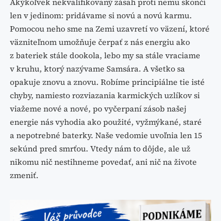
Akýkoľvek nekvalifikovaný zásah proti nemu skončí
len v jedinom: pridávame si novú a novú karmu.
Pomocou neho sme na Zemi uzavretí vo väzení, ktoré
väzniteľnom umožňuje čerpať z nás energiu ako
z bateriek stále dookola, lebo my sa stále vraciame
v kruhu, ktorý nazývame Samsára. A všetko sa
opakuje znovu a znovu. Robíme principiálne tie isté
chyby, namiesto rozviazania karmických uzlíkov si
viažeme nové a nové, po vyčerpaní zásob našej
energie nás vyhodia ako použité, vyžmýkané, staré
a nepotrebné baterky. Naše vedomie uvoľnia len 15
sekúnd pred smrťou. Vtedy nám to dôjde, ale už
nikomu nič nestihneme povedať, ani nič na živote
zmeniť.