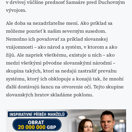
v drvivej väčšine prednosť Samsáre pred Duchovným
vývojom.
Ale doba sa nezadržateľne mení. Ako príklad sa
môžeme pozrieť k našim severným susedom.
Nemožno ich považovať za príklad slovanskej
vzájomnosti – ako národ a systém, v ktorom a ako
žijú. Ale napriek všetkému, existuje u nich – ako
medzi všetkými pôvodne slovanskými národmi –
skupina takých, ktorí sa nedajú zastrašiť prevahu
systému, ktorý ich obklopuje a konajú tak, že mnohí
ďalší dostávajú šancu na otvorenie očí. Tejto skupine
slovanských bratov skladáme poklonu.