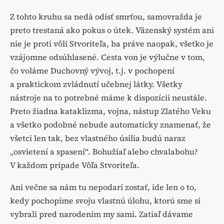
Z tohto kruhu sa nedá odísť smrťou, samovražda je
preto trestaná ako pokus o útek. Väzenský systém ani
nie je proti vôli Stvoriteľa, ba práve naopak, všetko je
vzájomne odsúhlasené. Cesta von je výlučne v tom,
čo voláme Duchovný vývoj, t.j. v pochopení
a praktickom zvládnutí učebnej látky. Všetky
nástroje na to potrebné máme k dispozícii neustále.
Preto žiadna kataklizma, vojna, nástup Zlatého Veku
a všetko podobné nebude automaticky znamenať, že
všetci len tak, bez vlastného úsilia budú naraz
„osvietení a spasení“. Bohužiaľ alebo chvalabohu?
V každom prípade Vôľa Stvoriteľa.
Ani večne sa nám tu nepodarí zostať, ide len o to,
kedy pochopíme svoju vlastnú úlohu, ktorú sme si
vybrali pred narodením my sami. Zatiaľ dávame