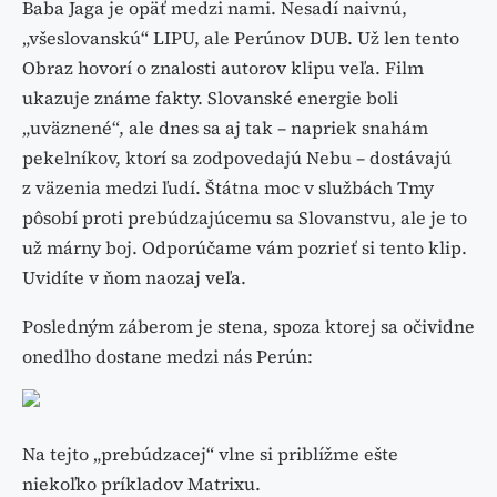
Baba Jaga je opäť medzi nami. Nesadí naivnú,
„všeslovanskú“ LIPU, ale Perúnov DUB. Už len tento
Obraz hovorí o znalosti autorov klipu veľa. Film
ukazuje známe fakty. Slovanské energie boli
„uväznené“, ale dnes sa aj tak – napriek snahám
pekelníkov, ktorí sa zodpovedajú Nebu – dostávajú
z väzenia medzi ľudí. Štátna moc v službách Tmy
pôsobí proti prebúdzajúcemu sa Slovanstvu, ale je to
už márny boj. Odporúčame vám pozrieť si tento klip.
Uvidíte v ňom naozaj veľa.
Posledným záberom je stena, spoza ktorej sa očividne
onedlho dostane medzi nás Perún:
Na tejto „prebúdzacej“ vlne si priblížme ešte
niekoľko príkladov Matrixu.