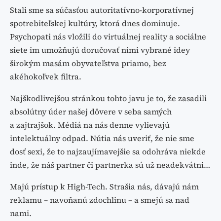
Stali sme sa súčasťou autoritatívno-korporatívnej
spotrebiteľskej kultúry, ktorá dnes dominuje.
Psychopati nás vložili do virtuálnej reality a sociálne
siete im umožňujú doručovať nimi vybrané idey
širokým masám obyvateľstva priamo, bez
akéhokoľvek filtra.
Najškodlivejšou stránkou tohto javu je to, že zasadili
absolútny úder našej dôvere v seba samých
a zajtrajšok. Médiá na nás denne vylievajú
intelektuálny odpad. Nútia nás uveriť, že nie sme
dosť sexi, že to najzaujímavejšie sa odohráva niekde
inde, že náš partner či partnerka sú už neadekvátni…
Majú prístup k High-Tech. Strašia nás, dávajú nám
reklamu – navoňanú zdochlinu – a smejú sa nad
nami.