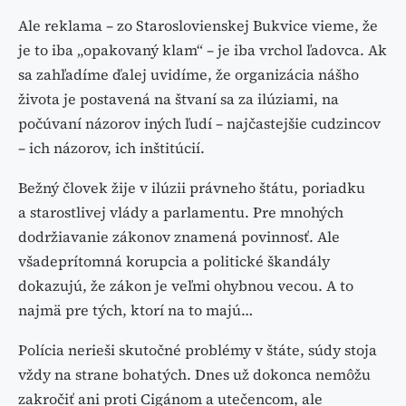
Ale reklama – zo Staroslovienskej Bukvice vieme, že
je to iba „opakovaný klam“ – je iba vrchol ľadovca. Ak
sa zahľadíme ďalej uvidíme, že organizácia nášho
života je postavená na štvaní sa za ilúziami, na
počúvaní názorov iných ľudí – najčastejšie cudzincov
– ich názorov, ich inštitúcií.
Bežný človek žije v ilúzii právneho štátu, poriadku
a starostlivej vlády a parlamentu. Pre mnohých
dodržiavanie zákonov znamená povinnosť. Ale
všadeprítomná korupcia a politické škandály
dokazujú, že zákon je veľmi ohybnou vecou. A to
najmä pre tých, ktorí na to majú…
Polícia nerieši skutočné problémy v štáte, súdy stoja
vždy na strane bohatých. Dnes už dokonca nemôžu
zakročiť ani proti Cigánom a utečencom, ale