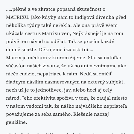
…..pěkně a ve zkratce popsaná skutečnost o
MATRIXU. Jako kdyby nám to Indigová dívenka před
několika týdny také neřekla. Ale ona právě všem
ukázala cestu z Matrixu ven, Nejkrásnější je na tom
právě ten návod co udělat. Tak se prosím každý
denně snažte. Děkujeme i za ostatní….
Matrix je médium v ktorom žijeme. Stal sa natoľko
súčasťou našich životov, že už ho ani nevnímame ako
niečo cudzie, nepatriace k nám. Nedá sa zničiť
žiadnym násilím nasmerovaným na externý subjekt,
nech už je to jednotlivec, jav, alebo hoci aj celý
národ. Jeho efektivita spočíva v tom, že zaujal miesto
v našom vedomí tak, že nášho najväčšieho nepriateľa
považujeme za seba samého. Riešenie naozaj
geniálne.