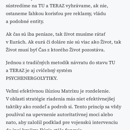
sústredíme na TU a TERAZ vyhrávame, ak nie,
ostaneme ľahkou korisťou pre reklamy, vládu
a podobné entity.
Ak čas sú iba peniaze, tak život musíme rátať
v Eurách. Ak eurá či doláre nie sú viac ako Život, tak
Život musí byť Čas z ktorého Život pozostáva.
Jednou z tradičných metodík návratu do stavu TU
a TERAZ je aj cvičebný systém
PSYCHENERGOLYTIKY.
Veľmi efektívnou ilúziou Matrixu je rozdelenie.
V oblasti stratégie riadenia más niet efektívnejšej
taktiky ako rozdeľ a podrob si. Tento princíp sa vždy
používal na upevnenie autoritatívnej moci alebo
nato, aby založil podklad pre vojenskú intervenciu
do inej krajiny. Ilúzia stále funguje.