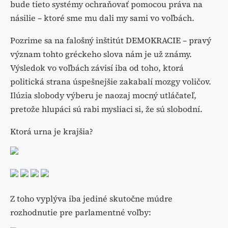
bude tieto systémy ochraňovať pomocou práva na
násilie – ktoré sme mu dali my sami vo voľbách.
Pozrime sa na falošný inštitút DEMOKRACIE – pravý
význam tohto gréckeho slova nám je už známy.
Výsledok vo voľbách závisí iba od toho, ktorá
politická strana úspešnejšie zakabalí mozgy voličov.
Ilúzia slobody výberu je naozaj mocný utláčateľ,
pretože hlupáci sú rabi mysliaci si, že sú slobodní.
Ktorá urna je krajšia?
Z toho vyplýva iba jediné skutočne múdre
rozhodnutie pre parlamentné voľby: