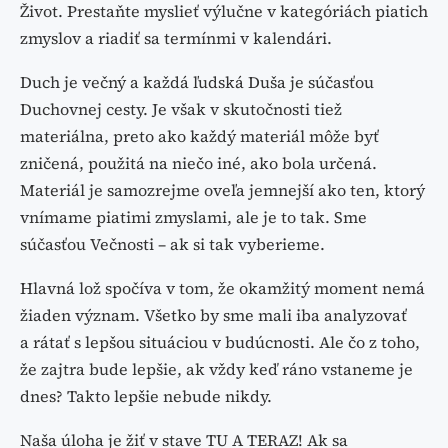
Život. Prestaňte myslieť výlučne v kategóriách piatich
zmyslov a riadiť sa termínmi v kalendári.
Duch je večný a každá ľudská Duša je súčasťou
Duchovnej cesty. Je však v skutočnosti tiež
materiálna, preto ako každý materiál môže byť
zničená, použitá na niečo iné, ako bola určená.
Materiál je samozrejme oveľa jemnejší ako ten, ktorý
vnímame piatimi zmyslami, ale je to tak. Sme
súčasťou Večnosti – ak si tak vyberieme.
Hlavná lož spočíva v tom, že okamžitý moment nemá
žiaden význam. Všetko by sme mali iba analyzovať
a rátať s lepšou situáciou v budúcnosti. Ale čo z toho,
že zajtra bude lepšie, ak vždy keď ráno vstaneme je
dnes? Takto lepšie nebude nikdy.
Naša úloha je žiť v stave TU A TERAZ! Ak sa