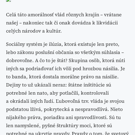
Celá táto amorálnosť vlád rôznych krajín – vrátane
našej – nakoniec tak či onak dovádza k likvidácii
celých národov a kultúr.
Sociálny systém je ilúzia, ktorá existuje len preto,
lebo zákonu poslušní občania so všetkým súhlasia –
dobrovoľne. A čo to je štát? Skupina osôb, ktorá núti
iných sa podriaďovať ich vôli pod hrozbou násilia. Je
to banda, ktorá dostala morálne právo na násilie.
Dejiny to už ukázali neraz: štátne inštitúcie sú
potrebné len nato, aby potlačili, kontrolovali
a okrádali iných ľudí. Ľubovoľná tzv. vláda je svojou
podstatou lživá, pokrytecká a nespravodlivá. Nieto
nijakého práva, poriadku ani spravodlivosti. Sú tu
len namyslené, pyšné štruktúry moci, ktoré sú
potrebné na ukrytie pravdy. Pravdy o tom, že svetový