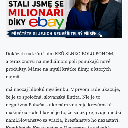
Dokázali nakrútiť film KEĎ SLNKO BOLO BOHOM,
a teraz znovu na mediálnom poli ponúkajú nové
produkty. Máme na mysli krátke filmy, z ktorých
najmä
má naozaj hlbokú myšlienku. V prvom rade ukazuje,
že je to spoločná, slovanská Entita. Nie je to
negatívna Bohyňa – ako nám vnucuje kresťanská
mašinéria – ale hlavné je to, že sa už prejavuje medzi
nami.Slovanstvo sa vracia, kresťanstvo ho nezastaví.
Kombinácia Kresťanstva a Slovanstva je asi taká