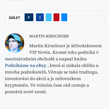
0
SDÍLET
MARTIN KIRSCHNER
Martin Kirschner je šéfredaktorem
VIP Novin. Kromě toho podniká v
mezinárodním obchodě a napsal knihu
Podnikáme na eBay
, která si získala oblibu u
mnoha podnikatelů. Věnuje se také tradingu,
investování do akcií a je milovníkem
kryptoměn. Ve volném čase rád cestuje a
poznává nové země.