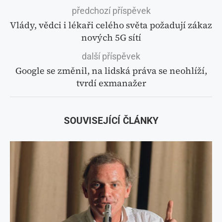
předchozí příspěvek
Vlády, vědci i lékaři celého světa požadují zákaz
nových 5G sítí
další příspěvek
Google se změnil, na lidská práva se neohlíží,
tvrdí exmanažer
SOUVISEJÍCÍ ČLÁNKY