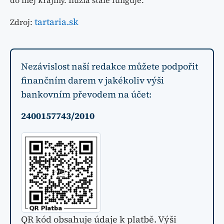
tartaria.sk
Zdroj:
Nezávislost naší redakce můžete podpořit
finančním darem v jakékoliv výši
bankovním převodem na účet:
2400157743/2010
QR kód obsahuje údaje k platbě. Výši