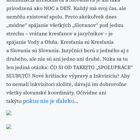
prirodzená ako NOC a DEŇ. Každý má svoj čas, ale
nemôžu existovať spolu. Preto akékoľvek dnes
„módne“ spájanie všetkých „Slovanov“ pod jednu
strechu – vrátane kresťanov a jazyčníkov – je
spájanie Vody a Ohňa. Kresťania sú Kresťania
a Slovania sú Slovania. Jazyčníci berú z jedného aj z
druhého, ale nie sú ani jedno ani druhé. Núka sa tu
len jediná otázka: ČO SI OD TAKEJTO „SPOLUPRÁCE“
SĽUBUJÚ? Nové križiacke výpravy a Inkvizíciu? Aby
to nemali inkvizítori zložité, dávajú im dobrovoľne
všetky slovanské koordináty. Očividne ani
pokus nie je ďaleko
takýto
…