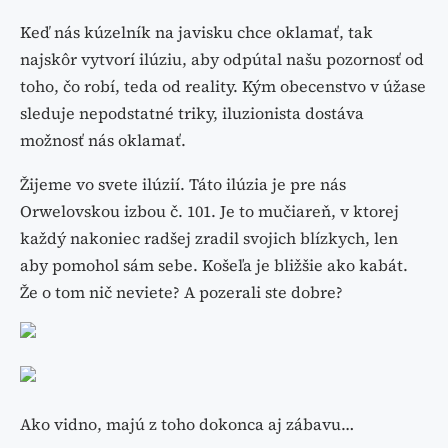
Keď nás kúzelník na javisku chce oklamať, tak
najskôr vytvorí ilúziu, aby odpútal našu pozornosť od
toho, čo robí, teda od reality. Kým obecenstvo v úžase
sleduje nepodstatné triky, iluzionista dostáva
možnosť nás oklamať.
Žijeme vo svete ilúzií. Táto ilúzia je pre nás
Orwelovskou izbou č. 101. Je to mučiareň, v ktorej
každý nakoniec radšej zradil svojich blízkych, len
aby pomohol sám sebe. Košeľa je bližšie ako kabát.
Že o tom nič neviete? A pozerali ste dobre?
Ako vidno, majú z toho dokonca aj zábavu…