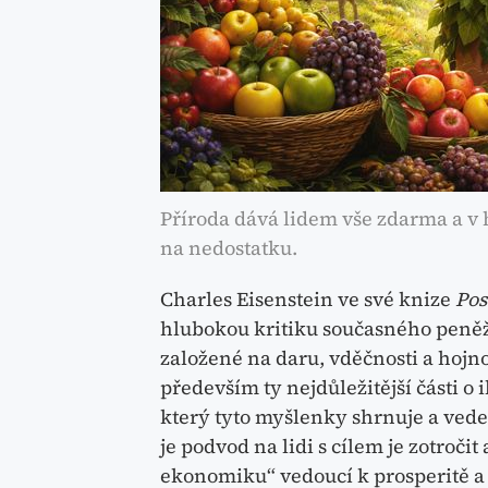
Příroda dává lidem vše zdarma a v 
na nedostatku.
Charles Eisenstein ve své knize
Pos
hlubokou kritiku současného peně
založené na daru, vděčnosti a hojnos
především ty nejdůležitější části o 
který tyto myšlenky shrnuje a ved
je podvod na lidi s cílem je zotro
ekonomiku“ vedoucí k prosperitě a 