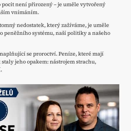
o pocit není přirozený – je uměle vytvořený
naším vnímáním.
ítomný nedostatek, který zažíváme, je uměle
ho peněžního systému, naší politiky a našeho
naplňující se proroctví. Peníze, které mají
ak staly jeho opakem: nástrojem strachu,
.