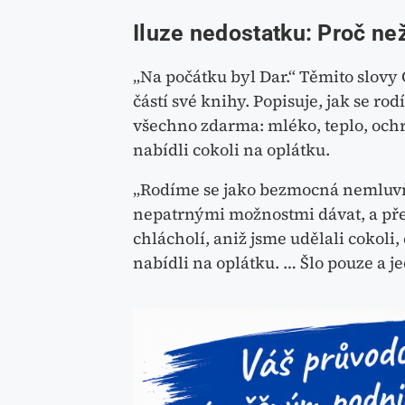
Iluze nedostatku: Proč než
„Na počátku byl Dar.“ Těmito slovy 
částí své knihy. Popisuje, jak se 
všechno zdarma: mléko, teplo, ochr
nabídli cokoli na oplátku.
„Rodíme se jako bezmocná nemluvň
nepatrnými možnostmi dávat, a přest
chlácholí, aniž jsme udělali cokoli,
nabídli na oplátku. … Šlo pouze a je