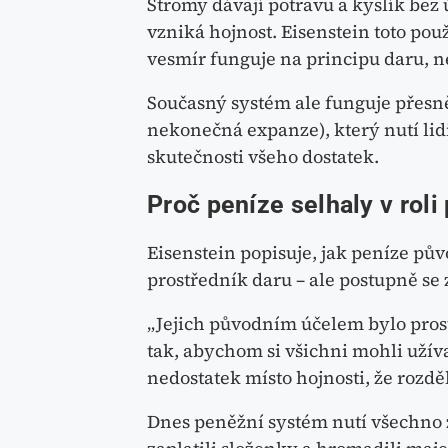
Stromy dávají potravu a kyslík bez
vzniká hojnost. Eisenstein toto pou
vesmír funguje na principu daru, n
Současný systém ale funguje přesně
nekonečná expanze), který nutí lidi
skutečnosti všeho dostatek.
Proč peníze selhaly v roli
Eisenstein popisuje, jak peníze pů
prostředník daru – ale postupně se 
„Jejich původním účelem bylo prost
tak, abychom si všichni mohli užívat
nedostatek místo hojnosti, že rozdě
Dnes peněžní systém nutí všechno z