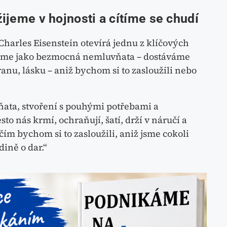
ijeme v hojnosti a cítíme se chudí
Charles Eisenstein otevírá jednu z klíčových
rodíme jako bezmocná nemluvňata – dostáváme
anu, lásku – aniž bychom si to zasloužili nebo
ata, stvoření s pouhými potřebami a
o nás krmí, ochraňují, šatí, drží v náručí a
 čím bychom si to zasloužili, aniž jsme cokoli
dině o dar.“