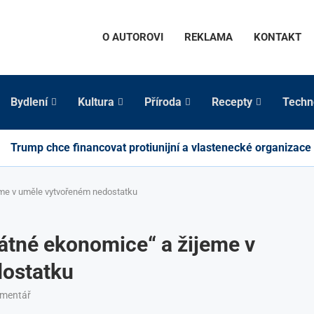
O AUTOROVI
REKLAMA
KONTAKT
Bydlení
Kultura
Příroda
Recepty
Techn
Trump chce financovat protiunijní a vlastenecké organizace
eme v uměle vytvořeném nedostatku
átné ekonomice“ a žijeme v
ostatku
omentář