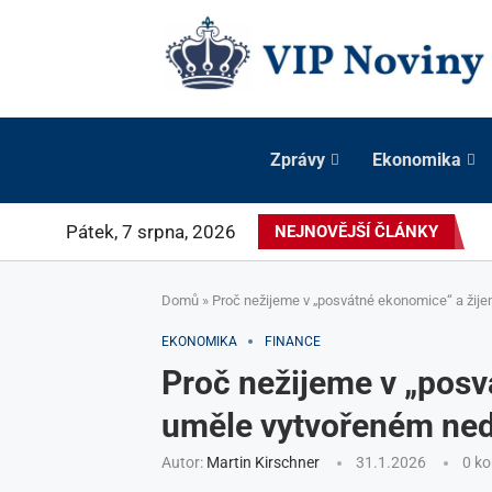
Zprávy
Ekonomika
Pátek, 7 srpna, 2026
NEJNOVĚJŠÍ ČLÁNKY
Domů
»
Proč nežijeme v „posvátné ekonomice“ a žij
EKONOMIKA
FINANCE
Proč nežijeme v „posv
uměle vytvořeném ned
Autor:
Martin Kirschner
31.1.2026
0 k