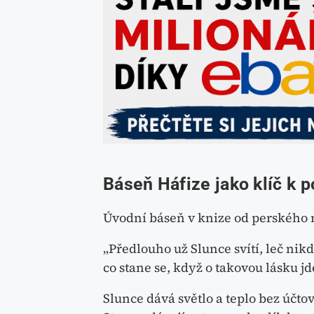
Báseň Háfize jako klíč k 
Úvodní báseň v knize od perského m
„Předlouho už Slunce svítí, leč nik
co stane se, když o takovou lásku j
Slunce dává světlo a teplo bez účt