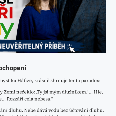
pochopení
ystika Háfize, krásně shrnuje tento paradox:
dy Zemi neřeklo: ‚Ty jsi mým dlužníkem.‘ … Hle,
de… Rozzáří celá nebesa.“
ování dluhu. Nebe dává vodu bez účtování dluhu.