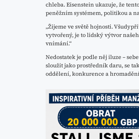
chleba. Eisenstein ukazuje, že tent
peněžním systémem, politikou a 
„Žijeme ve světě hojnosti. Všudypř
vytvořený, je to lidský výtvor naše
vnímání.“
Nedostatek je podle něj iluze – sebe
sloužit jako prostředník daru, se t
oddělení, konkurence a hromadění