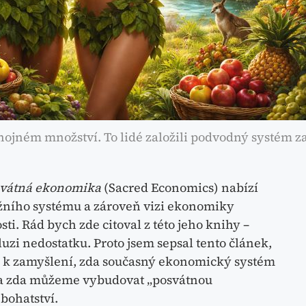
hojném množství. To lidé založili podvodný systém z
vátná ekonomika
(Sacred Economics) nabízí
žního systému a zároveň vizi ekonomiky
ti. Rád bych zde citoval z této jeho knihy –
iluzi nedostatku. Proto jsem sepsal tento článek,
e k zamyšlení, zda současný ekonomický systém
čit a zda můžeme vybudovat „posvátnou
bohatství.