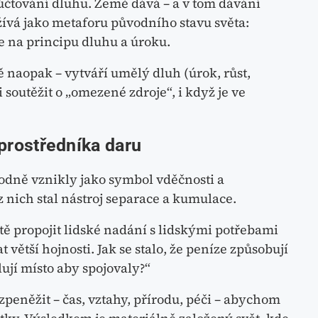
 účtování dluhu. Země dává – a v tom dávání
žívá jako metaforu původního stavu světa:
e na principu dluhu a úroku.
 naopak – vytváří umělý dluh (úrok, růst,
 soutěžit o „omezené zdroje“, i když je ve
 prostředníka daru
vodně vznikly jako symbol vděčnosti a
z nich stal nástroj separace a kumulace.
ě propojit lidské nadání s lidskými potřebami
 větší hojnosti. Jak se stalo, že peníze způsobují
lují místo aby spojovaly?“
peněžit – čas, vztahy, přírodu, péči – abychom