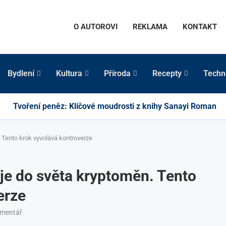
O AUTOROVI
REKLAMA
KONTAKT
Bydlení
Kultura
Příroda
Recepty
Techn
Tvoření peněz: Klíčové moudrosti z knihy Sanayi Roman
 Tento krok vyvolává kontroverze
je do světa kryptoměn. Tento
erze
omentář