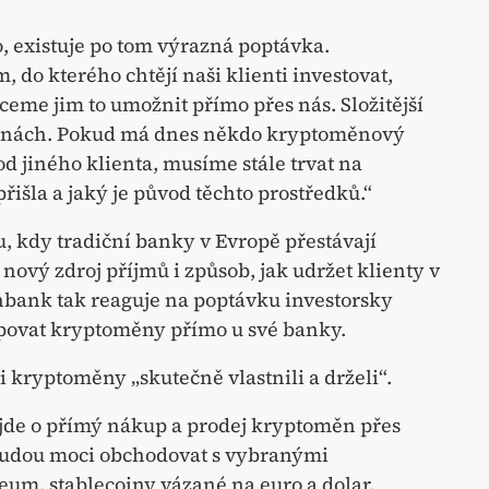
, existuje po tom výrazná poptávka.
 do kterého chtějí naši klienti investovat,
eme jim to umožnit přímo přes nás. Složitější
měnách. Pokud má dnes někdo kryptoměnový
d jiného klienta, musíme stále trvat na
řišla a jaký je původ těchto prostředků.“
du, kdy tradiční banky v Evropě přestávají
nový zdroj příjmů i způsob, jak udržet klienty v
nbank tak reaguje na poptávku investorsky
upovat kryptoměny přímo u své banky.
ti kryptoměny „skutečně vlastnili a drželi“.
jde o přímý nákup a prodej kryptoměn přes
 budou moci obchodovat s vybranými
um, stablecoiny vázané na euro a dolar,