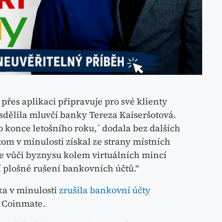
řes aplikaci připravuje pro své klienty
 sdělila mluvčí banky Tereza Kaiseršotová.
 konce letošního roku,´ dodala bez dalších
tom v minulosti získal ze strany místních
e vůči byznysu kolem virtuálních mincí
 plošné rušení bankovních účtů.“
a v minulosti
zrušila bankovní účty
 Coinmate.