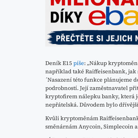
Deník E15
píše
: „Nákup kryptoměn p
například také Raiffeisenbank, jak
´Nasazení této funkce plánujeme do
podrobností. Její zaměstnavatel při
kryptofirem nálepku banky, která j
nepřátelská. Důvodem bylo dřívější
Kvůli kryptoměnám Raiffeisenbank
směnárnám Anycoin, Simplecoin a