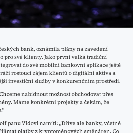
h českých bank, oznámila plány na zavedení
ro své klienty. Jako první velká tradiční
tegrovat do své mobilní bankovní aplikace ještě
áží rostoucí zájem klientů o digitální aktiva a
í investiční služby v konkurenčním prostředí.
„Chceme nabídnout možnost obchodovat přes
měny. Máme konkrétní projekty a čekám, že
.“
f panu Vidovi namítl: „Dříve ale banky, včetně
 přijímat platby z kryptoměnových směnáren. Co