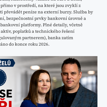
římo v prostředí, na které jsou zvyklí z
i převádět peníze na externí burzy. Služba by
ní, bezpečnostní prvky bankovní úrovně a
bankovní platformy. Plné detaily, včetně
ktiv, poplatků a technického řešení
egulovaným partnerem), banka zatím
váno do konce roku 2026.