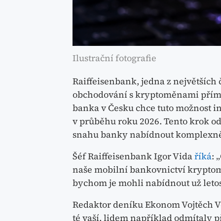
Ilustrační fotografie
Raiffeisenbank, jedna z největšíc
obchodování s kryptoměnami přímo p
banka v Česku chce tuto možnost in
v průběhu roku 2026. Tento krok odr
snahu banky nabídnout komplexnějš
Šéf Raiffeisenbank Igor Vida
říká
: 
naše mobilní bankovnictví krypto
bychom je mohli nabídnout už letos
Redaktor deníku Ekonom Vojtěch Vol
té vaší, lidem například odmítaly