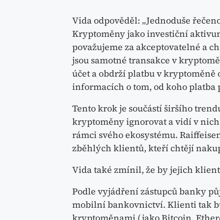
Vida odpověděl: „Jednoduše řečeno
Kryptoměny jako investiční aktivum,
považujeme za akceptovatelné a chc
jsou samotné transakce v krypto
účet a obdrží platbu v kryptoměně o
informacích o tom, od koho platba p
Tento krok je součástí širšího tren
kryptoměny ignorovat a vidí v nich 
rámci svého ekosystému. Raiffeise
zběhlých klientů, kteří chtějí nak
Vida také zmínil, že by jejich klien
Podle vyjádření zástupců banky pů
mobilní bankovnictví. Klienti tak
kryptoměnami (jako Bitcoin, Ethere