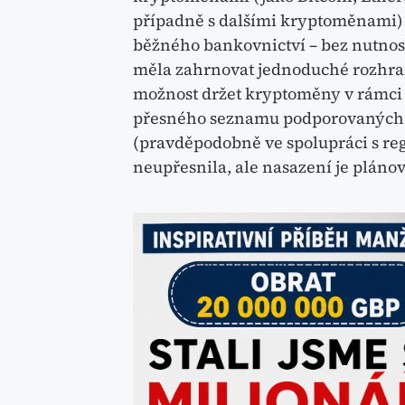
případně s dalšími kryptoměnami) p
běžného bankovnictví – bez nutnost
měla zahrnovat jednoduché rozhra
možnost držet kryptoměny v rámci 
přesného seznamu podporovaných a
(pravděpodobně ve spolupráci s r
neupřesnila, ale nasazení je pláno