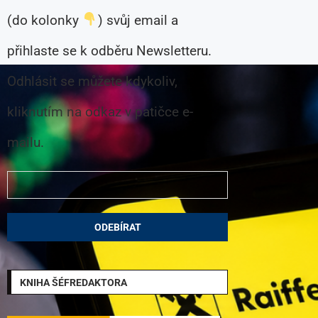
(do kolonky
) svůj email a
přihlaste se k odběru Newsletteru.
Odhlásit se můžete kdykoliv,
kliknutím na odkaz v patičce e-
mailu.
KNIHA ŠÉFREDAKTORA