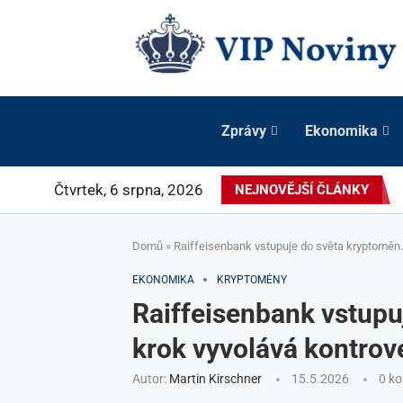
Zprávy
Ekonomika
Čtvrtek, 6 srpna, 2026
NEJNOVĚJŠÍ ČLÁNKY
Domů
»
Raiffeisenbank vstupuje do světa kryptoměn.
EKONOMIKA
KRYPTOMĚNY
Raiffeisenbank vstupu
krok vyvolává kontrov
Autor:
Martin Kirschner
15.5.2026
0 k