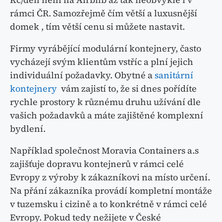
rámci ČR. Samozřejmě čím větší a luxusnější
domek , tím větší cenu si můžete nastavit.
Firmy vyrábějící modulární kontejnery, často
vycházejí svým klientům vstříc a plní jejich
individuální požadavky. Obytné a
sanitární
kontejnery
vám zajistí to, že si dnes pořídíte
rychle prostory k různému druhu užívání dle
vašich požadavků a máte zajištěné komplexní
bydlení.
Například společnost Moravia Containers a.s
zajišťuje dopravu kontejnerů v rámci celé
Evropy z výroby k zákazníkovi na místo určení.
Na přání zákazníka provádí kompletní montáže
v tuzemsku i cizině a to konkrétně v rámci celé
Evropy. Pokud tedy nežijete v České