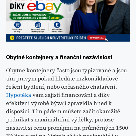
Obytné kontejnery a finanční nezávislost
Obytné kontejnery často jsou typizované a jsou
tím pravým pokud hledáte nízkonákladové
řešení bydlení, nebo občasného chataření.
Hypotéka
vám zajistí financování a díky
efektivní výrobě bývají zpravidla hned k
dispozici. Tím pádem můžete začít okamžitě
podnikat s maximálními výdělky, protože
nastavit si cenu pronájmu na průměrných 1500
Kč/den není na Airbnb až tak neobvyklé i v