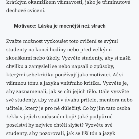
krátkým okamžikem všímavosti, jako je tříminutové
dechové cvičení.
Motivace: Láska je mocnější než strach
Zvažte možnost vyzkoušet toto cvičení se svými
studenty na konci hodiny nebo před velkými
zkouškami nebo úkoly. Vyzvěte studenty, aby si našli
chvilku a zamysleli se nebo napsali o způsoby,
kterými sebekritiku používají jako motivaci. Ať si
všimnou tónu a jazyka vnitřního kritika. Vyzvěte je,
aby zaznamenali, jak se cítí jejich tělo. Dále vyzvěte
své studenty, aby vzali v úvahu přítele, mentora nebo
učitele, který je pro ně důležitý. Co by jim tato osoba
řekla v jejich současném boji? Jaké podpůrné
poselství by nejvíce chtěli slyšet? Vyzvěte své
studenty, aby pozorovali, jak se liší tón a jazyk