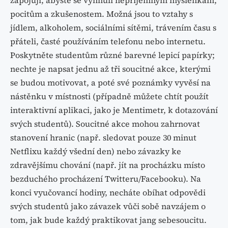
pocitům a zkušenostem. Možná jsou to vztahy s
jídlem, alkoholem, sociálními sítěmi, trávením času s
přáteli, časté používáním telefonu nebo internetu.
Poskytněte studentům různé barevné lepicí papírky;
nechte je napsat jednu až tři soucitné akce, kterými
se budou motivovat, a poté své poznámky vyvěsí na
nástěnku v místnosti (případně můžete chtít použít
interaktivní aplikaci, jako je Mentimetr, k dotazování
svých studentů). Soucitné akce mohou zahrnovat
stanovení hranic (např. sledovat pouze 30 minut
Netflixu každý všední den) nebo závazky ke
zdravějšímu chování (např. jít na procházku místo
bezduchého procházení Twitteru/Facebooku). Na
konci vyučovancí hodiny, necháte obíhat odpovědi
svých studentů jako závazek vůči sobě navzájem o
tom, jak bude každý praktikovat jang sebesoucitu.