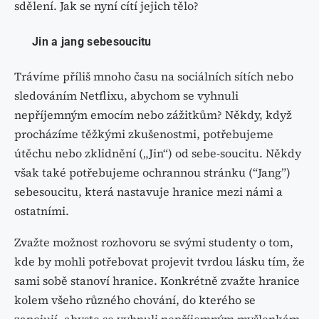
sdělení. Jak se nyní cítí jejich tělo?
Jin a jang sebesoucitu
Trávíme příliš mnoho času na sociálních sítích nebo
sledováním Netflixu, abychom se vyhnuli
nepříjemným emocím nebo zážitkům? Někdy, když
procházíme těžkými zkušenostmi, potřebujeme
útěchu nebo zklidnění („Jin“) od sebe-soucitu. Někdy
však také potřebujeme ochrannou stránku (“Jang”)
sebesoucitu, která nastavuje hranice mezi námi a
ostatními.
Zvažte možnost rozhovoru se svými studenty o tom,
kde by mohli potřebovat projevit tvrdou lásku tím, že
sami sobě stanoví hranice. Konkrétně zvažte hranice
kolem všeho různého chování, do kterého se
zapojují, abyste se vyhnuli nepříjemným myšlenkám,