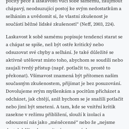
pocity péče a laskavosti vůči sobě samému, zaujmout
chápavý, neodsuzující postoj ke svým nedostatkům a
selháním a uvědomit si, že vlastní zkušenost je
součástí běžné lidské zkušenosti“ (Neff, 2003, 224).
Laskavost k sobě samému popisuje tendenci starat se
a chápat se spíše, než být ostře kritický nebo
odsuzovat své chyby a selhání. Je také důležité se
aktivně utěšovat místo toho, abychom se soudili nebo
zaujali tvrdý přístup (např. potlačit to, prostě to
překonat). Všímavost znamená být přítomen našim
současným zkušenostem, přijímat je bez posuzování.
Dovolujeme svým myšlenkám a pocitům přicházet a
odcházet, jak chtějí, aniž bychom se je snažili potlačit
nebo jimi být smeteni. A tam, kde se vnitřní kritik
zasekne v režimu přiblížení, slouží k izolaci a
odsouzení nás jako „méněcenné“ nebo že „nejsme