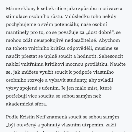
Máme sklony k sebekritice jako způsobu motivace a
stimulace osobního růstu. V důsledku toho někdy
pochybujeme o svém potenciálu; naše osobní
mantinely pro to, co se považuje za „dost dobré“, se
mohou zdát neuspokojivě nedosažitelné. Abychom
na tohoto vnitřního kritika odpověděli, musíme se
naučit přestat se úplně soudit a hodnotit. Sebesoucit
nabízí vnitřnímu kritikovi mocnou protilátku. Naučte
se, jak můžete využít soucit k podpoře vlastního
osobního rozvoje a vybavit studenty, aby zvládli
výzvy spojené s učením. Je jen málo míst, které
potřebují více soucitu se sebou samým než
akademická sféra.
Podle Kristin Neff znamená soucit se sebou samým
„být otevřený a pohnutý vlastním utrpením, zažít