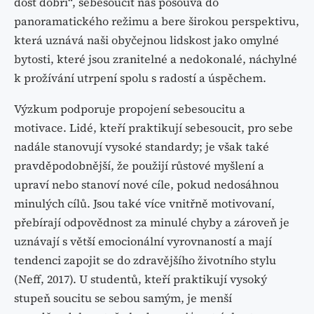
dost dobří“, sebesoucit nás posouvá do
panoramatického režimu a bere širokou perspektivu,
která uznává naši obyčejnou lidskost jako omylné
bytosti, které jsou zranitelné a nedokonalé, náchylné
k prožívání utrpení spolu s radostí a úspěchem.
Výzkum podporuje propojení sebesoucitu a
motivace. Lidé, kteří praktikují sebesoucit, pro sebe
nadále stanovují vysoké standardy; je však také
pravděpodobnější, že použijí růstové myšlení a
upraví nebo stanoví nové cíle, pokud nedosáhnou
minulých cílů. Jsou také více vnitřně motivovaní,
přebírají odpovědnost za minulé chyby a zároveň je
uznávají s větší emocionální vyrovnaností a mají
tendenci zapojit se do zdravějšího životního stylu
(Neff, 2017). U studentů, kteří praktikují vysoký
stupeň soucitu se sebou samým, je menší