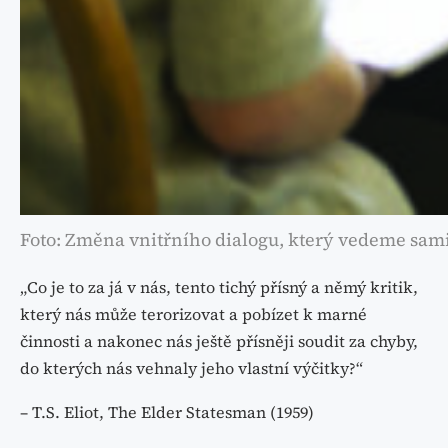
Foto: Změna vnitřního dialogu, který vedeme sami 
„Co je to za já v nás, tento tichý přísný a němý kritik,
který nás může terorizovat a pobízet k marné
činnosti a nakonec nás ještě přísněji soudit za chyby,
do kterých nás vehnaly jeho vlastní výčitky?“
– T.S. Eliot, The Elder Statesman (1959)