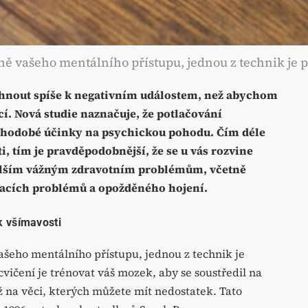
ě vašeho mentálního přístupu, jednou z technik je p
íhnout spíše k negativním událostem, než abychom
cí. Nová studie naznačuje, že potlačování
uhodobé účinky na psychickou pohodu. Čím déle
i, tím je pravděpodobnější, že se u vás rozvine
dalším vážným zdravotním problémům, včetně
vacích problémů a opožděného hojení.
k všímavosti
šeho mentálního přístupu, jednou z technik je
vičení je trénovat váš mozek, aby se soustředil na
ež na věci, kterých můžete mít nedostatek. Tato