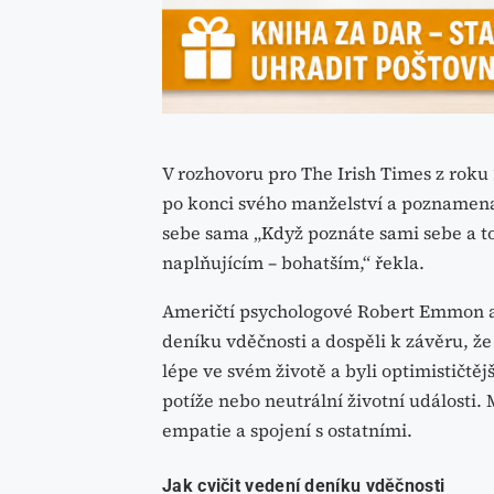
V rozhovoru pro The Irish Times z rok
po konci svého manželství a poznamena
sebe sama „Když poznáte sami sebe a to,
naplňujícím – bohatším,“ řekla.
Američtí psychologové Robert Emmon a
deníku vděčnosti a dospěli k závěru, že ti
lépe ve svém životě a byli optimističtějš
potíže nebo neutrální životní události. 
empatie a spojení s ostatními.
Jak cvičit vedení deníku vděčnosti