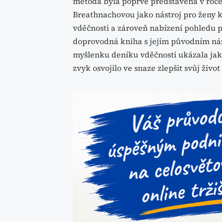
metoda byla poprvé představena v roce
Breathnachovou jako nástroj pro ženy
vděčnosti a zároveň nabízení pohledu p
doprovodná kniha s jejím původním ná
myšlenku deníku vděčnosti ukázala jako
zvyk osvojilo ve snaze zlepšit svůj živo