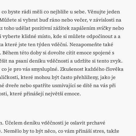
 co byste rádi měli co nejblíže u sebe. Věnujte jeden
ůžete si vybrat buď ráno nebo večer, v závislosti na
 z toho udělat pozitivní zážitek zapálením svíčky nebo
si vyberte klidné místo, kde si můžete odpočinout a a
, za které jste ten týden vděční. Nezapomeňte také
. Během této doby si dovolte cítit emoce spojené s
šit na psaní deníku vděčnosti a udržíte si tento zvyk.
, co je pro vás smysluplné. Zkušenost každého člověka
aličkosti, které mohou být často přehlíženy, jako je
 dveře nebo spatříte usmívající se dítě na vás při
ti, které přinášejí největší emoce.
. Účelem deníku vděčnosti je oslavit prchavé
 Nemělo by to být něco, co vám přináší stres, takže