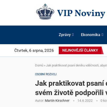
Zprávy
Ekonomika
Čtvrtek, 6 srpna, 2026
NEJNOVĚJŠÍ ČLÁNKY
Domů
»
Jak praktikovat psaní deníku vděčnosti, abyst
OSOBNÍ ROZVOJ
Jak praktikovat psaní 
svém životě podpořili 
Autor:
Martin Kirschner
14.6.2022
0 k