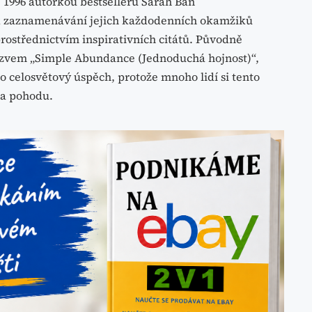
 1996 autorkou bestsellerů Sarah Ban
 k zaznamenávání jejich každodenních okamžiků
rostřednictvím inspirativních citátů. Původně
zvem „Simple Abundance (Jednoduchá hojnost)“,
 celosvětový úspěch, protože mnoho lidí si tento
t a pohodu.