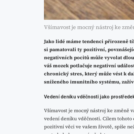
Všímavost je mocný nástroj ke změn
Jako lidé máme tendenci přirozeně t
si pamatovali ty pozitivní, povznášejí
negativních pocitů může vyvolat dlo
váš mozek potlačuje negativní událost
chronický stres, který může vést k 
sníženého imunitního systému, zaží
Vedení deníku vděčnosti jako prostřede
Všímavost je mocný nástroj ke změně va
vedení deníku vděčnosti. Cílem tohoto c
pozitivní věci ve vašem životě, spíše n