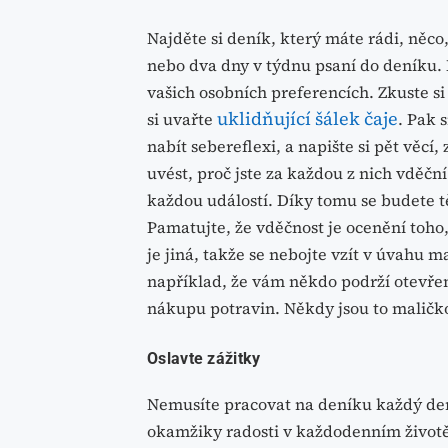
Najděte si deník, který máte rádi, něco,
nebo dva dny v týdnu psaní do deníku. M
vašich osobních preferencích. Zkuste si
uklidňující šálek čaje
si uvařte
. Pak 
nabít sebereflexi, a napište si pět věcí
uvést, proč jste za každou z nich vděční
každou událostí. Díky tomu se budete tě
Pamatujte, že vděčnost je ocenění toho
je jiná, takže se nebojte vzít v úvahu m
například, že vám někdo podrží otevřené
nákupu potravin. Někdy jsou to maličkos
Oslavte zážitky
Nemusíte pracovat na deníku každý den
okamžiky radosti v každodenním životě.