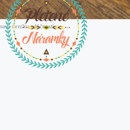
saní deníku vděčnosti.