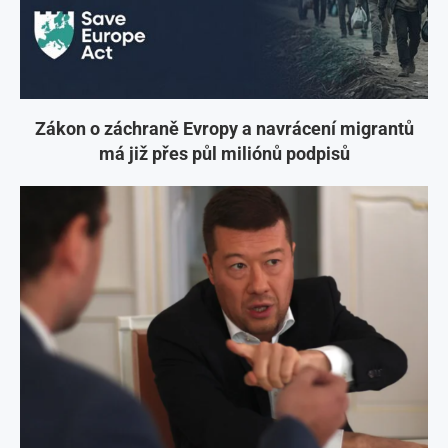
Zákon o záchraně Evropy a navrácení migrantů
má již přes půl miliónů podpisů