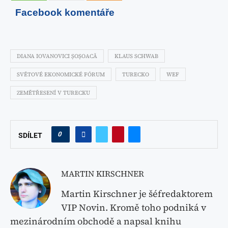
Facebook komentáře
DIANA IOVANOVICI ȘOȘOACĂ
KLAUS SCHWAB
SVĚTOVÉ EKONOMICKÉ FÓRUM
TURECKO
WEF
ZEMĚTŘESENÍ V TURECKU
0
SDÍLET
MARTIN KIRSCHNER
Martin Kirschner je šéfredaktorem
VIP Novin. Kromě toho podniká v
mezinárodním obchodě a napsal knihu