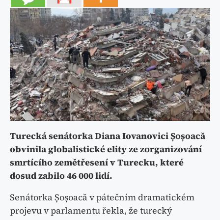
Turecká senátorka Diana Iovanovici Șoșoacă
obvinila globalistické elity ze zorganizování
smrtícího zemětřesení v Turecku, které
dosud zabilo 46 000 lidí.
Senátorka Șoșoacă v pátečním dramatickém
projevu v parlamentu řekla, že turecký