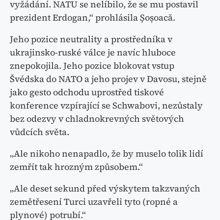
vyžádání. NATU se nelíbilo, že se mu postavil
prezident Erdogan,“ prohlásila Șoșoacă.
Jeho pozice neutrality a prostředníka v
ukrajinsko-ruské válce je navíc hluboce
znepokojila. Jeho pozice blokovat vstup
Švédska do NATO a jeho projev v Davosu, stejně
jako gesto odchodu uprostřed tiskové
konference vzpírající se Schwabovi, nezůstaly
bez odezvy v chladnokrevných světových
vůdcích světa.
„Ale nikoho nenapadlo, že by muselo tolik lidí
zemřít tak hrozným způsobem.“
„Ale deset sekund před výskytem takzvaných
zemětřesení Turci uzavřeli tyto (ropné a
plynové) potrubí.“