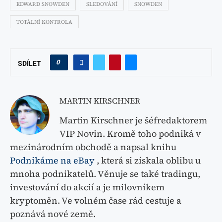
EDWARD SNOWDEN
SLEDOVÁNÍ
SNOWDEN
TOTÁLNÍ KONTROLA
0
SDÍLET
MARTIN KIRSCHNER
Martin Kirschner je šéfredaktorem
VIP Novin. Kromě toho podniká v
mezinárodním obchodě a napsal knihu
Podnikáme na eBay
, která si získala oblibu u
mnoha podnikatelů. Věnuje se také tradingu,
investování do akcií a je milovníkem
kryptoměn. Ve volném čase rád cestuje a
poznává nové země.