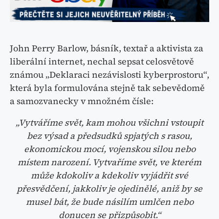
John Perry Barlow, básník, textař a aktivista za
liberální internet, nechal sepsat celosvětově
známou „Deklaraci nezávislosti kyberprostoru“,
která byla formulována stejně tak sebevědomě
a samozvanecky v množném čísle:
„Vytváříme svět, kam mohou všichni vstoupit
bez výsad a předsudků spjatých s rasou,
ekonomickou mocí, vojenskou silou nebo
místem narození. Vytvaříme svět, ve kterém
může kdokoliv a kdekoliv vyjádřit své
přesvědčení, jakkoliv je ojedinělé, aniž by se
musel bát, že bude násilím umlčen nebo
donucen se přizpůsobit.“