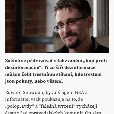
Začíná se přitvrzovat v takzvaném „boji proti
dezinformacím“. Ti co šíří dezinformace
můžou čelit trestnímu stíhaní, kde trestem
jsou pokuty, nebo vězení.
Edward Snowden, bývalý agent NSA a
informátor, však poukazuje na to, že
„polopravdy“ a “falešná tvrzení“ vycházejí
často z řad zpravodajských komunit. On sám