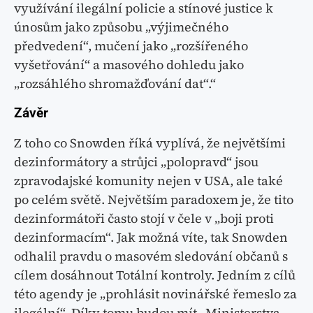
využívání ilegální policie a stínové justice k
únosům jako způsobu „výjimečného
předvedení“, mučení jako „rozšířeného
vyšetřování“ a masového dohledu jako
„rozsáhlého shromažďování dat“.“
Závěr
Z toho co Snowden říká vyplívá, že největšími
dezinformátory a strůjci „polopravd“ jsou
zpravodajské komunity nejen v USA, ale také
po celém světě. Největším paradoxem je, že tito
dezinformátoři často stojí v čele v „boji proti
dezinformacím“. Jak možná víte, tak Snowden
odhalil pravdu o masovém sledování občanů s
cílem dosáhnout Totální kontroly. Jedním z cílů
této agendy je „prohlásit novinářské řemeslo za
ilegální“. Díky tomu budou mít „Ministerstva