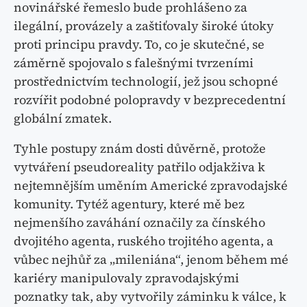
novinářské řemeslo bude prohlášeno za
ilegální, provázely a zaštiťovaly široké útoky
proti principu pravdy. To, co je skutečné, se
záměrně spojovalo s falešnými tvrzeními
prostřednictvím technologií, jež jsou schopné
rozvířit podobné polopravdy v bezprecedentní
globální zmatek.
Tyhle postupy znám dosti důvěrně, protože
vytváření pseudoreality patřilo odjakživa k
nejtemnějším uměním Americké zpravodajské
komunity. Tytéž agentury, které mě bez
nejmenšího zaváhání označily za čínského
dvojitého agenta, ruského trojitého agenta, a
vůbec nejhůř za „mileniána“, jenom během mé
kariéry manipulovaly zpravodajskými
poznatky tak, aby vytvořily záminku k válce, k