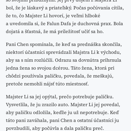
bol, že je láskavý a priateľský. Počas počúvania cítila,
že to, čo Majster Li hovorí, je veľmi hlboké
a uvedomila si, že Falun Dafa je duchovná prax. Bola
dojatá a šťastná, že má príležitosť učiť sa ho.
Pani Chen spomínala, že keď sa prednáška skončila,
niektorí účastníci sprevádzali Majstra Li k východu,
aby sa s ním rozlúčili. Odrazu sa dovnútra prihrnula
jedna žena so svojou dcérou. Táto žena, ktorá pri
chôdzi používala paličku, povedala, že meškajú,
pretože nemohli nájsť túto miestnosť.
Majster Li sa jej opýtal, prečo potrebuje paličku.
Vysvetlila, že ju zrazilo auto. Majster Li jej povedal,
aby paličku odložila, keďže ju už nepotrebuje. Keď
táto pani zaváhala, pani Chen a ostatní účastníci ju
povzbudili, aby počúvla a dala paličku preč.