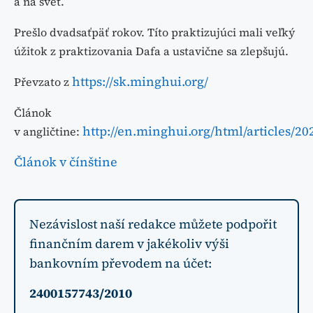
a na svet.
Prešlo dvadsaťpäť rokov. Títo praktizujúci mali veľký
úžitok z praktizovania Dafa a ustavične sa zlepšujú.
https://sk.minghui.org/
Převzato z
Článok
http://en.minghui.org/html/articles/2
v angličtine:
Článok v čínštine
Nezávislost naší redakce můžete podpořit
finančním darem v jakékoliv výši
bankovním převodem na účet:
2400157743/2010