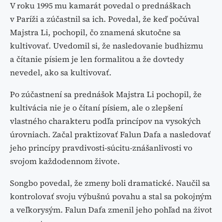
V roku 1995 mu kamarát povedal o prednáškach
v Paríži a zúčastnil sa ich. Povedal, že keď počúval
Majstra Li, pochopil, čo znamená skutočne sa
kultivovať. Uvedomil si, že nasledovanie budhizmu
a čítanie písiem je len formalitou a že dovtedy
nevedel, ako sa kultivovať.
Po zúčastnení sa prednášok Majstra Li pochopil, že
kultivácia nie je o čítaní písiem, ale o zlepšení
vlastného charakteru podľa princípov na vysokých
úrovniach. Začal praktizovať Falun Dafa a nasledovať
jeho princípy pravdivosti-súcitu-znášanlivosti vo
svojom každodennom živote.
Songbo povedal, že zmeny boli dramatické. Naučil sa
kontrolovať svoju výbušnú povahu a stal sa pokojným
a veľkorysým. Falun Dafa zmenil jeho pohľad na život