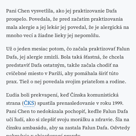
Pani Chen vysvetlila, ako jej praktizovanie Dafa
prospelo. Povedala, že pred začatím praktizovania
mala alergie a jej lekár jej povedal, že je alergická na
mnoho vecí a žiadne lieky jej nepomôžu.
Už o jeden mesiac potom, čo začala praktizovať Falun
Dafa, jej alergie zmizli. Bola taká šťastná, že chcela
predstaviť Dafa ostatným, takže začala chodiť na
cvičebné miesto v Paríži, aby pomáhala šíriť túto
prax. Tiež o nej povedala svojim priateľom a rodine.
Ľudia boli prekvapení, keď Čínska komunistická
ČKS
strana (
) spustila prenasledovanie v roku 1999.
Pani Chen to nedokázala pochopiť, keďže Falun Dafa
učí ľudí, ako si zlepšiť svoju morálku a zdravie. Šla na
čínsku ambasádu, aby sa zastala Falun Dafa. Odvtedy
pokračuje v objasňovaní pravdy.