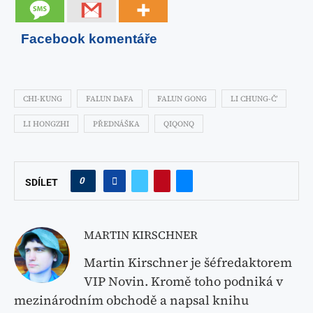
Facebook komentáře
CHI-KUNG
FALUN DAFA
FALUN GONG
LI CHUNG-Č’
LI HONGZHI
PŘEDNÁŠKA
QIQONQ
0
SDÍLET
MARTIN KIRSCHNER
Martin Kirschner je šéfredaktorem
VIP Novin. Kromě toho podniká v
mezinárodním obchodě a napsal knihu