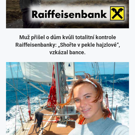
Muž přišel o dům kvůli totalitní kontrole
Raiffeisenbanky: „Shořte v pekle hajzlové“,
vzkázal bance.