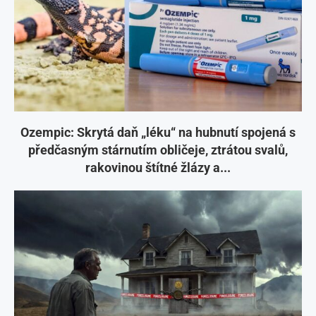
Ozempic: Skrytá daň „léku“ na hubnutí spojená s
předčasným stárnutím obličeje, ztrátou svalů,
rakovinou štítné žlázy a...