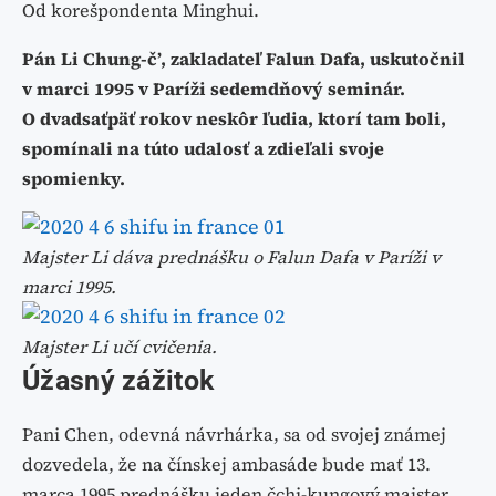
Od korešpondenta Minghui.
Pán Li Chung-č’, zakladateľ Falun Dafa, uskutočnil
v marci 1995 v Paríži sedemdňový seminár.
O dvadsaťpäť rokov neskôr ľudia, ktorí tam boli,
spomínali na túto udalosť a zdieľali svoje
spomienky.
Majster Li dáva prednášku o Falun Dafa v Paríži v
marci 1995.
Majster Li učí cvičenia.
Úžasný zážitok
Pani Chen, odevná návrhárka, sa od svojej známej
dozvedela, že na čínskej ambasáde bude mať 13.
marca 1995 prednášku jeden čchi-kungový majster.