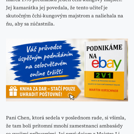
Jej kamarátka jej povedala, že tento učiteľ je
skutočným čchi-kungovým majstrom a naliehala na
ňu, aby sa zúčastnila.
Pani Chen, ktorá sedela v poslednom rade, si všimla,
že tam boli prítomní mnohí zamestnanci ambasády
so svojimi príbuznými. Jej prvý dojem z Majstra Li