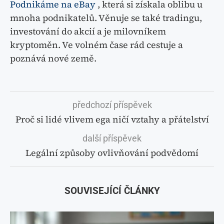
Podnikáme na eBay
, která si získala oblibu u
mnoha podnikatelů. Věnuje se také tradingu,
investování do akcií a je milovníkem
kryptoměn. Ve volném čase rád cestuje a
poznává nové země.
předchozí příspěvek
Proč si lidé vlivem ega ničí vztahy a přátelství
další příspěvek
Legální způsoby ovlivňování podvědomí
SOUVISEJÍCÍ ČLÁNKY