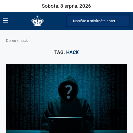
Sobota, 8 srpna, 2026
Domů
»
hack
TAG:
HACK