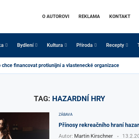
O AUTOROVI
REKLAMA
KONTAKT
ka
Bydlení
Kultura
Příroda
Recepty
chce financovat protiunijní a vlastenecké organizace
TAG:
HAZARDNÍ HRY
ZÁBAVA
Přínosy rekreačního hraní haza
Autor:
Martin Kirschner
13.2.2