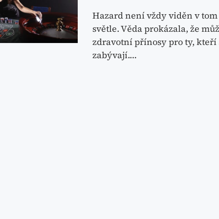
Hazard není vždy viděn v tom
světle. Věda prokázala, že můž
zdravotní přínosy pro ty, kteří 
zabývají.…