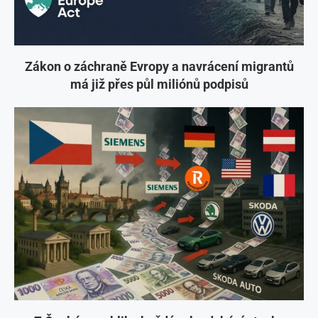
Zákon o záchraně Evropy a navrácení migrantů
má již přes půl miliónů podpisů