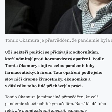
Tomio Okamura je přesvědčen, že pandemie byla 
Už i někteří politici se přidávají k odborníkům,
kteří odmítají proti koronavirová opatření. Podle
Tomia Okamury stojí za celou pandemií loby
farmaceutických firem. Tato opatření podle jeho
slov ničí drobné živnostníky, ekonomiku a
v důsledku toho lidé přicházejí o práci.
Tomio Okamura je mimo jiné přesvědčen, že celá
pandemie slouží politickým účelům. Na základě toho
řekl:
„Je nutné zabránit zneužití pandemie