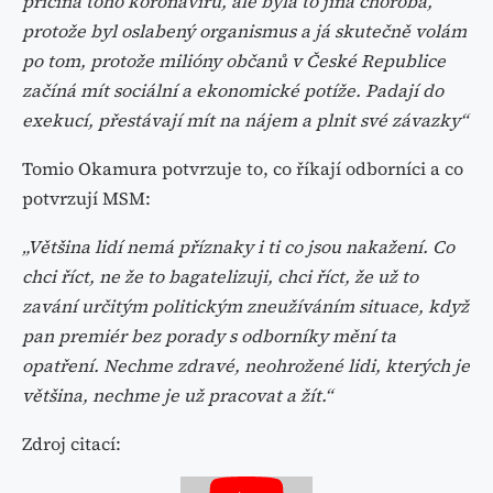
příčina toho koronaviru, ale byla to jiná choroba,
protože byl oslabený organismus a já skutečně volám
po tom, protože milióny občanů v České Republice
začíná mít sociální a ekonomické potíže. Padají do
exekucí, přestávají mít na nájem a plnit své závazky“
Tomio Okamura potvrzuje to, co říkají odborníci a co
potvrzují MSM:
„Většina lidí nemá příznaky i ti co jsou nakažení. Co
chci říct, ne že to bagatelizuji, chci říct, že už to
zavání určitým politickým zneužíváním situace, když
pan premiér bez porady s odborníky mění ta
opatření. Nechme zdravé, neohrožené lidi, kterých je
většina, nechme je už pracovat a žít.“
Zdroj citací: