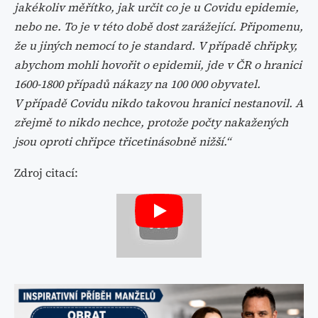
jakékoliv měřítko, jak určit co je u Covidu epidemie,
nebo ne. To je v této době dost zarážející. Připomenu,
že u jiných nemocí to je standard. V případě chřipky,
abychom mohli hovořit o epidemii, jde v ČR o hranici
1600-1800 případů nákazy na 100 000 obyvatel.
V případě Covidu nikdo takovou hranici nestanovil. A
zřejmě to nikdo nechce, protože počty nakažených
jsou oproti chřipce třicetinásobně nižší.“
Zdroj citací: