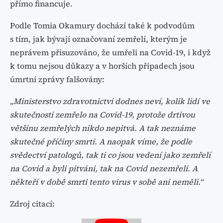
přímo financuje.
Podle Tomia Okamury dochází také k podvodům
s tím, jak bývají označovaní zemřelí, kterým je
neprávem přisuzováno, že umřeli na Covid-19, i když
k tomu nejsou důkazy a v horších případech jsou
úmrtní zprávy falšovány:
„Ministerstvo zdravotnictví dodnes neví, kolik lidí ve
skutečnosti zemřelo na Covid-19, protože drtivou
většinu zemřelých nikdo nepitvá. A tak neznáme
skutečné příčiny smrti. A naopak víme, že podle
svědectví patologů, tak ti co jsou vedení jako zemřelí
na Covid a byli pitváni, tak na Covid nezemřeli. A
někteří v době smrti tento virus v sobě ani neměli.“
Zdroj citací: