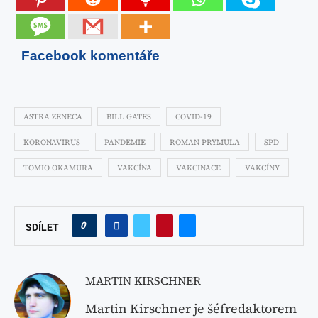
Facebook komentáře
ASTRA ZENECA
BILL GATES
COVID-19
KORONAVIRUS
PANDEMIE
ROMAN PRYMULA
SPD
TOMIO OKAMURA
VAKCÍNA
VAKCINACE
VAKCÍNY
0
SDÍLET
MARTIN KIRSCHNER
Martin Kirschner je šéfredaktorem