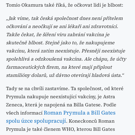
Tomio Okamura také říká, že očkovat lidi je blbost:
„Jak víme, tak česká společnost dnes není přítelem
očkování a neočkují se ani lékaři ani zdravotníci.
Takže čekat, že šíření viru zabrání vakcína je
skutečně blbost. Stejně jako to, že nakupujeme
vakcínu, která zatím neexistuje. Přesněji neexistuje
spolehlivá a odzkoušená vakcína. Ale chápu, že účty
farmaceutických firem, na které mají připlout
stamilióny dolarů, už dávno otevírají hladová ústa.“
Tady se na chvíli zastavíme. Ta společnost, od které
Prymula nakupuje neexistující vakcíny, je Astra
Zeneca, která je napojená na Billa Gatese. Podle
Roman Prymula a Bill Gates
všech informací
spolu úzce spolupracují
. Koneckonců Roman
Prymula je také členem WHO, kterou Bill Gates