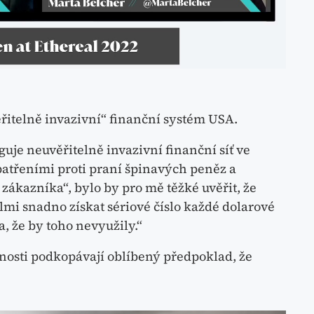
řitelně invazivní“ finanční systém USA.
guje neuvěřitelně invazivní finanční síť ve
patřeními proti praní špinavých peněz a
zákazníka“, bylo by pro mě těžké uvěřit, že
mi snadno získat sériové číslo každé dolarové
 že by toho nevyužily.“
tnosti podkopávají oblíbený předpoklad, že