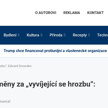
O AUTOROVI
REKLAMA
KONTAKT
Bydlení
Kultura
Příroda
Recepty
Techn
Trump chce financovat protiunijní a vlastenecké organizace
hrozbu“: Edward Snowden
ěny za „vyvíjející se hrozbu“:
omentář