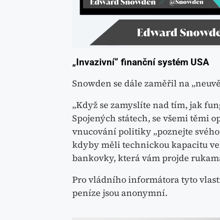
„Invazivní“ finanční systém USA
Snowden se dále zaměřil na „neuvě
„Když se zamyslíte nad tím, jak fun
Spojených státech, se všemi těmi o
vnucování politiky „poznejte svého 
kdyby měli technickou kapacitu vel
bankovky, která vám projde rukama,
Pro vládního informátora tyto vlas
peníze jsou anonymní.