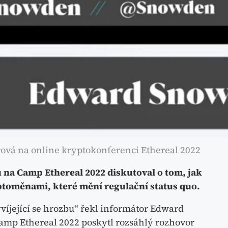
vá na online kryptokonferenci Ethereal 2022
na Camp Ethereal 2022 diskutoval o tom, jak
ptoměnami, které mění regulační status quo.
íjející se hrozbu“ řekl informátor Edward
mp Ethereal 2022 poskytl rozsáhlý rozhovor