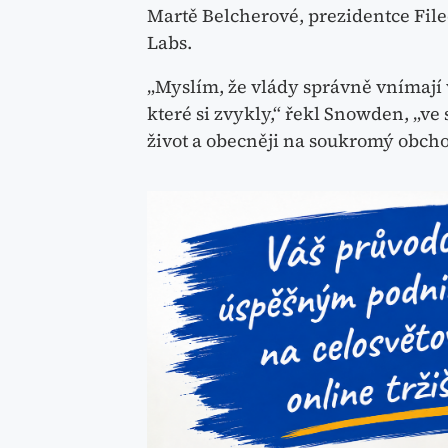
Martě Belcherové, prezidentce Fil
Labs.
„Myslím, že vlády správně vnímají 
které si zvykly,“ řekl Snowden, „ve
život a obecněji na soukromý obcho