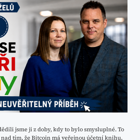
ědili jsme ji z doby, kdy to bylo smysluplné. To
 nad tím, že Bitcoin má veřejnou účetní knihu,