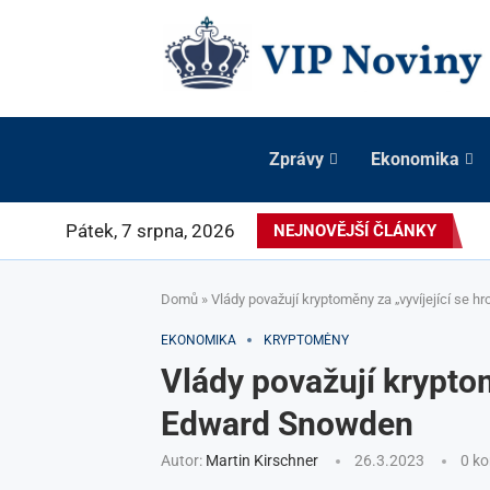
Zprávy
Ekonomika
Pátek, 7 srpna, 2026
NEJNOVĚJŠÍ ČLÁNKY
Domů
»
Vlády považují kryptoměny za „vyvíjející se 
EKONOMIKA
KRYPTOMĚNY
Vlády považují kryptom
Edward Snowden
Autor:
Martin Kirschner
26.3.2023
0 k