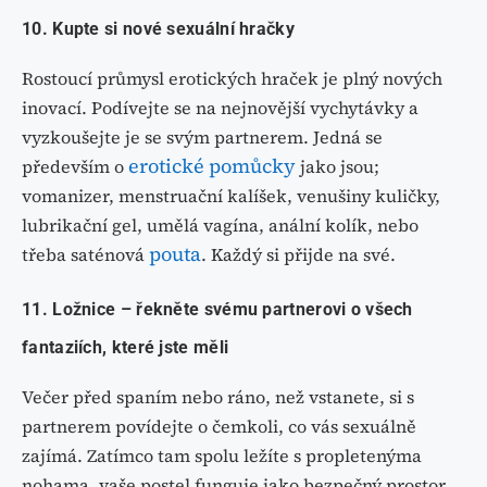
10. Kupte si nové sexuální hračky
Rostoucí průmysl erotických hraček je plný nových
inovací. Podívejte se na nejnovější vychytávky a
vyzkoušejte je se svým partnerem. Jedná se
erotické pomůcky
především o
jako jsou;
vomanizer, menstruační kalíšek, venušiny kuličky,
lubrikační gel, umělá vagína, anální kolík, nebo
pouta
třeba saténová
. Každý si přijde na své.
11. Ložnice – řekněte svému partnerovi o všech
fantaziích, které jste měli
Večer před spaním nebo ráno, než vstanete, si s
partnerem povídejte o čemkoli, co vás sexuálně
zajímá. Zatímco tam spolu ležíte s propletenýma
nohama, vaše postel funguje jako bezpečný prostor