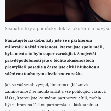
Sexuální hry a pomůcky dokáží okořenit a navýšit 
Pamatujete na dobu, kdy jste se s partnerem
milovali? Každá zkušenost, kterou jste spolu měli,
byla nová a to bylo super vzrušující. S největší
pravděpodobností jste o těchto zkušenostech
přemýšleli posedle a často jste cítili hlubokou a
vášnivou touhu tyto chvíle znovu zažít.
Jak se váš vztah vyvíjel, limerence (bláznivá
zamilovanost) se mohla snížit a vše pohlcující vášnivá
láska, kterou jste ke svému partnerovi cítili, mohla
být nahrazena láskou partnerskou – láskou plnou