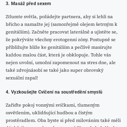
3. Masáž před sexem
Ztlumte světla, požádejte partnera, aby si lehli na
břicho a namažte jej (samozřejmě olejem šetrným k
genitáliím). Začněte pracovat laterálně a ujistěte se,
že pokrýváte všechny erotogenní zóny. Postupně se
přibližujte blíže ke genitáliím a pečlivě masírujte
každou malou část, která je obklopuje. Tohle vás
nejen uvolní, umožní zapomenout na stres dne, ale
také zdvojnásobí se také jako super obrovský
sexuální zapal!
4. Vyzkoušejte Cvičení na soustředění smyslů
Zařiďte pokoj vonnými svíčkami, tlumeným
osvětlením, uklidňující hudbou a čistým
prostěradlem. Oba byste si před milováním také měli