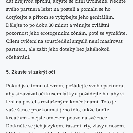
dát hřejivou sprchu, abyste se cítili uvolněně. Nechte
svého partnera ležet na posteli a pomalu se ho
dotýkejte a přitom se vyhýbejte jeho genitáliím.
Dělejte to po dobu 30 minut a věnujte zvláštní
pozornost jeho erotogenním zónám, poté se vyměňte.
Cílem cvičení na soustředění smyslů není masírovat
partnera, ale zažít jeho doteky bez jakéhokoli
očekávání.
5. Zkuste si zakrýt oči
Pokud jste tomu otevření, požádejte svého partnera,
aby si zavázal oči kusem látky a požádejte ho, aby si
lehl na postel s roztaženými končetinami. Toto je
vaše šance prozkoumat jeho tělo, takže buďte
kreativní – nejste omezeni pouze na své ruce.
Dotkněte se jich jazykem, řasami, rty, vlasy a nosem.