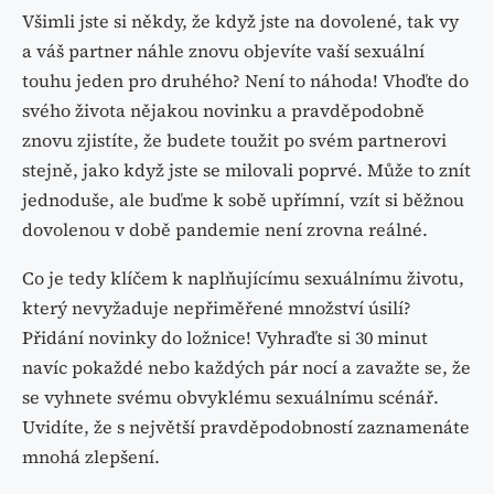
Všimli jste si někdy, že když jste na dovolené, tak vy
a váš partner náhle znovu objevíte vaší sexuální
touhu jeden pro druhého? Není to náhoda! Vhoďte do
svého života nějakou novinku a pravděpodobně
znovu zjistíte, že budete toužit po svém partnerovi
stejně, jako když jste se milovali poprvé. Může to znít
jednoduše, ale buďme k sobě upřímní, vzít si běžnou
dovolenou v době pandemie není zrovna reálné.
Co je tedy klíčem k naplňujícímu sexuálnímu životu,
který nevyžaduje nepřiměřené množství úsilí?
Přidání novinky do ložnice! Vyhraďte si 30 minut
navíc pokaždé nebo každých pár nocí a zavažte se, že
se vyhnete svému obvyklému sexuálnímu scénář.
Uvidíte, že s největší pravděpodobností zaznamenáte
mnohá zlepšení.