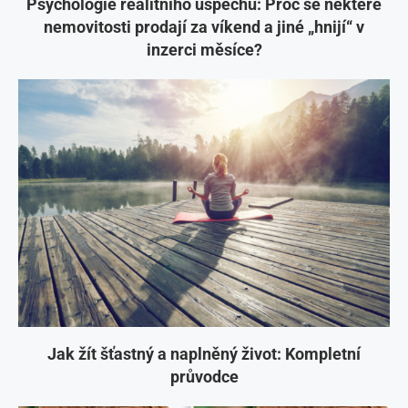
Psychologie realitního úspěchu: Proč se některé
nemovitosti prodají za víkend a jiné „hnijí“ v
inzerci měsíce?
Jak žít šťastný a naplněný život: Kompletní
průvodce