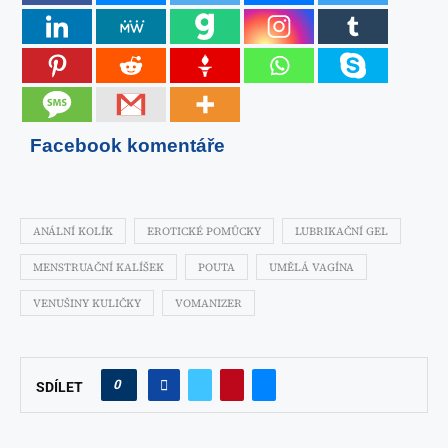
Facebook komentáře
ANÁLNÍ KOLÍK
EROTICKÉ POMŮCKY
LUBRIKAČNÍ GEL
MENSTRUAČNÍ KALÍŠEK
POUTA
UMĚLÁ VAGÍNA
VENUŠINY KULIČKY
VOMANIZER
0
SDÍLET