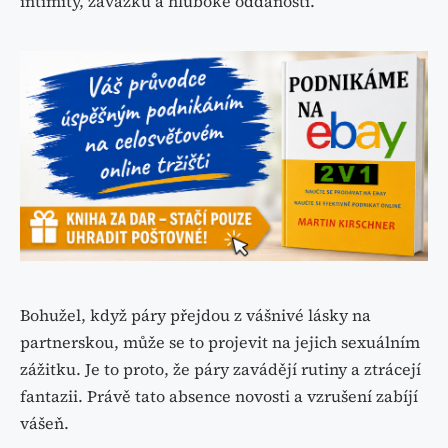
intimity, závazku a hluboké oddanosti.
Bohužel, když páry přejdou z vášnivé lásky na
partnerskou, může se to projevit na jejich sexuálním
zážitku. Je to proto, že páry zavádějí rutiny a ztrácejí
fantazii. Právě tato absence novosti a vzrušení zabíjí
vášeň.