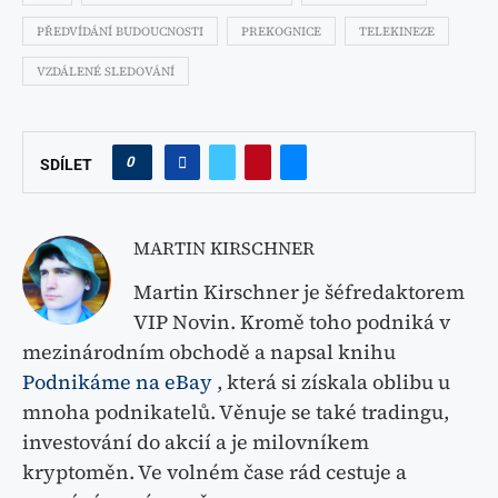
PŘEDVÍDÁNÍ BUDOUCNOSTI
PREKOGNICE
TELEKINEZE
VZDÁLENÉ SLEDOVÁNÍ
0
SDÍLET
MARTIN KIRSCHNER
Martin Kirschner je šéfredaktorem
VIP Novin. Kromě toho podniká v
mezinárodním obchodě a napsal knihu
Podnikáme na eBay
, která si získala oblibu u
mnoha podnikatelů. Věnuje se také tradingu,
investování do akcií a je milovníkem
kryptoměn. Ve volném čase rád cestuje a