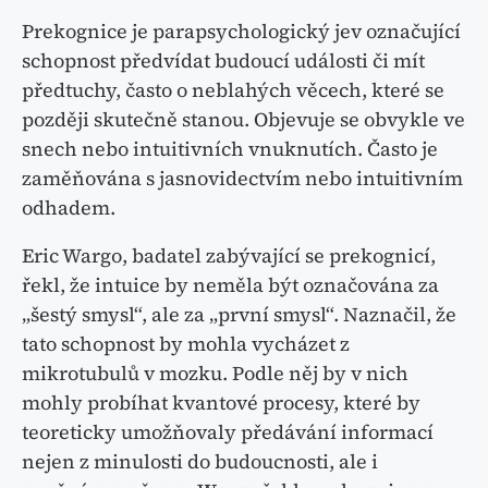
Prekognice je parapsychologický jev označující
schopnost předvídat budoucí události či mít
předtuchy, často o neblahých věcech, které se
později skutečně stanou. Objevuje se obvykle ve
snech nebo intuitivních vnuknutích. Často je
zaměňována s jasnovidectvím nebo intuitivním
odhadem.
Eric Wargo, badatel zabývající se prekognicí,
řekl, že intuice by neměla být označována za
„šestý smysl“, ale za „první smysl“. Naznačil, že
tato schopnost by mohla vycházet z
mikrotubulů v mozku. Podle něj by v nich
mohly probíhat kvantové procesy, které by
teoreticky umožňovaly předávání informací
nejen z minulosti do budoucnosti, ale i