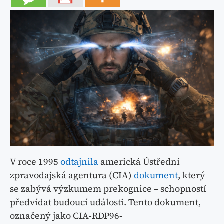
V roce 1995
odtajnila
americká Ústřední
zpravodajská agentura (CIA)
dokument
, který
se zabývá výzkumem prekognice – schopností
předvídat budoucí události. Tento dokument,
označený jako CIA-RDP96-