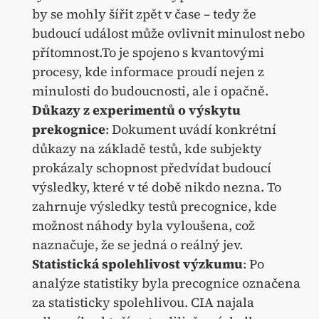
by se mohly šířit zpět v čase – tedy že
budoucí událost může ovlivnit minulost nebo
přítomnost.To je spojeno s kvantovými
procesy, kde informace proudí nejen z
minulosti do budoucnosti, ale i opačně.
Důkazy z experimentů o výskytu
prekognice
: Dokument uvádí konkrétní
důkazy na základě testů, kde subjekty
prokázaly schopnost předvídat budoucí
výsledky, které v té době nikdo nezna. To
zahrnuje výsledky testů precognice, kde
možnost náhody byla vyloušena, což
naznačuje, že se jedná o reálný jev.
Statistická spolehlivost výzkumu
: Po
analýze statistiky byla precognice označena
za statisticky spolehlivou. CIA najala