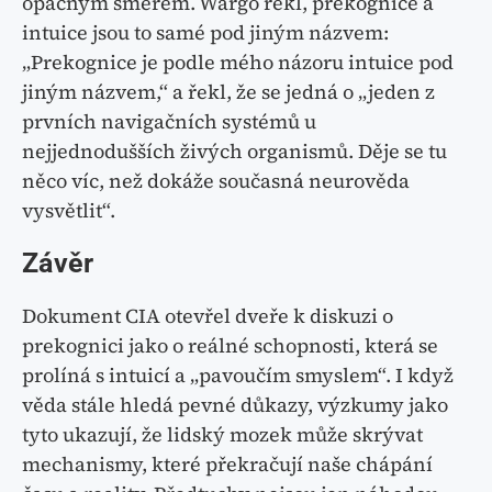
opačným směrem. Wargo řekl, prekognice a
intuice jsou to samé pod jiným názvem:
„Prekognice je podle mého názoru intuice pod
jiným názvem,“ a řekl, že se jedná o „jeden z
prvních navigačních systémů u
nejjednodušších živých organismů. Děje se tu
něco víc, než dokáže současná neurověda
vysvětlit“.
Závěr
Dokument CIA otevřel dveře k diskuzi o
prekognici jako o reálné schopnosti, která se
prolíná s intuicí a „pavoučím smyslem“. I když
věda stále hledá pevné důkazy, výzkumy jako
tyto ukazují, že lidský mozek může skrývat
mechanismy, které překračují naše chápání