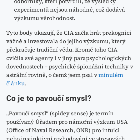
odborníky, kteří potvrdili, že výsledky
experimentů nejsou náhodné, což dodává
výzkumu věrohodnost.
Tyto body ukazují, že CIA začla brát prekognici
vážně a investovala do jejího výzkumu, který
překračuje tradiční vědu. Kromě toho CIA
cvičila své agenty i v jiný parapsychologických
dovednostech – psychické špionážní techniky v
astrální rovině, o čemž jsem psal v
minulém
článku
.
Co je to pavoučí smysl?
„Pavoučí smysl“ (spidey sense) je termín
používaný Úřadem pro námořní výzkum USA
(Office of Naval Research, ONR) pro intuici
nebo instinktivní rozhodování ve stresových