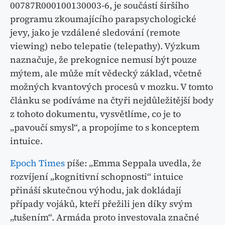
00787R000100130003-6, je součástí širšího
programu zkoumajícího parapsychologické
jevy, jako je vzdálené sledování (remote
viewing) nebo telepatie (telepathy). Výzkum
naznačuje, že prekognice nemusí být pouze
mýtem, ale může mít vědecký základ, včetně
možných kvantových procesů v mozku. V tomto
článku se podíváme na čtyři nejdůležitější body
z tohoto dokumentu, vysvětlíme, co je to
„pavoučí smysl“, a propojíme to s konceptem
intuice.
Epoch Times
píše: „Emma Seppala uvedla, že
rozvíjení „kognitivní schopnosti“ intuice
přináší skutečnou výhodu, jak dokládají
případy vojáků, kteří přežili jen díky svým
„tušením“. Armáda proto investovala značné