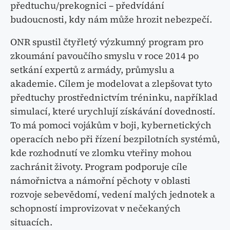
předtuchu/prekognici – předvídání
budoucnosti, kdy nám může hrozit nebezpečí.
ONR spustil čtyřletý výzkumný program pro
zkoumání pavoučího smyslu v roce 2014 po
setkání expertů z armády, průmyslu a
akademie. Cílem je modelovat a zlepšovat tyto
předtuchy prostřednictvím tréninku, například
simulací, které urychlují získávání dovedností.
To má pomoci vojákům v boji, kybernetických
operacích nebo při řízení bezpilotních systémů,
kde rozhodnutí ve zlomku vteřiny mohou
zachránit životy. Program podporuje cíle
námořnictva a námořní pěchoty v oblasti
rozvoje sebevědomí, vedení malých jednotek a
schopností improvizovat v nečekaných
situacích.