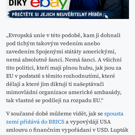
„Evropská unie v této podobě, kam ji dohnali
pod tichým takovým vedením anebo
zavedením Spojenými státáty americkými,
nemá absolutně šanci. Nemá šanci. A všichni
tito politici, kteří mají plnou hubu, jak jsou za
EU v podstatě s těmito rozhodnutími, které
dělají a které jim diktují ti našeptávači
mimovládní organizace americké ambasády,
tak vlastně se podílejí na rozpadu EU.“
V současné době můžeme vidět, jak se
spousta
zemí přidává do BRICS
a vypovýdájí USA
smlouvu o finančním vypořádaní v USD. Lupták