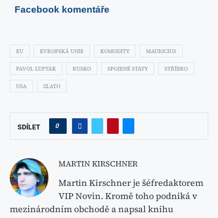
Facebook komentáře
EU
EVROPSKÁ UNIE
KOMODITY
MAURICIUS
PAVOL LUPTÁK
RUSKO
SPOJENÉ STÁTY
STŘÍBRO
USA
ZLATO
0
SDÍLET
MARTIN KIRSCHNER
Martin Kirschner je šéfredaktorem
VIP Novin. Kromě toho podniká v
mezinárodním obchodě a napsal knihu