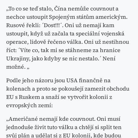
„To co se teď stalo, Čína nemůže couvnout a
nechce ustoupit Spojeným státům americkým.
Rusové řekli: ´Dost!!!´. Oni už nemají kam
ustoupit, když už začala ta speciální vojenská
operace, lidově řečeno válka. Oni už nestihnou
říct: ´Víte co, tak mi se stáhneme za hranice
Ukrajiny, jako kdyby se nic nestalo.´ Není
možné. „
Podle jeho názoru jsou USA finančně na
kolenach a proto se pokoušejí zamezit obchodu
EU s Ruskem a snaží se vytvořit kolonii z
evropských zemí:
„Američané nemají kde couvnout. Oni musí
jednoduše živit tuto válku a chtějí si split ten
svůj plán a udělat si z EU kolonii, kde budou