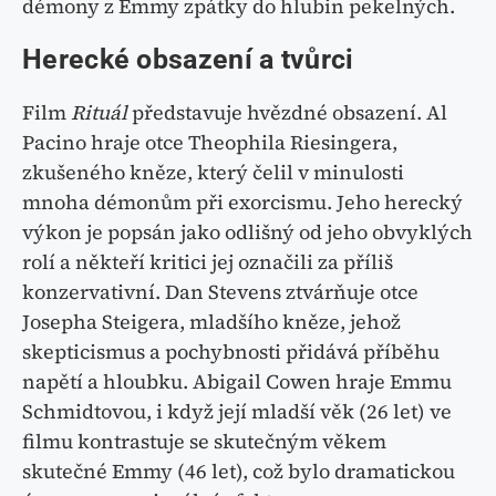
démony z Emmy zpátky do hlubin pekelných.
Herecké obsazení a tvůrci
Film
Rituál
představuje hvězdné obsazení. Al
Pacino hraje otce Theophila Riesingera,
zkušeného kněze, který čelil v minulosti
mnoha démonům při exorcismu. Jeho herecký
výkon je popsán jako odlišný od jeho obvyklých
rolí a někteří kritici jej označili za příliš
konzervativní. Dan Stevens ztvárňuje otce
Josepha Steigera, mladšího kněze, jehož
skepticismus a pochybnosti přidává příběhu
napětí a hloubku. Abigail Cowen hraje Emmu
Schmidtovou, i když její mladší věk (26 let) ve
filmu kontrastuje se skutečným věkem
skutečné Emmy (46 let), což bylo dramatickou