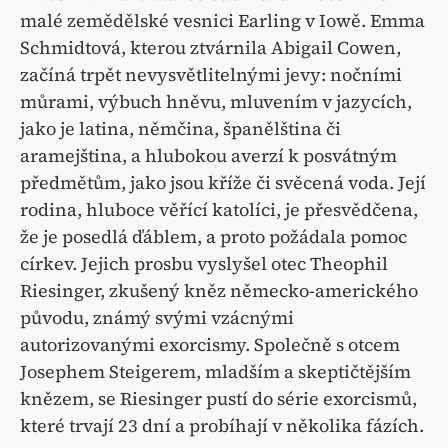
malé zemědělské vesnici Earling v Iowě. Emma
Schmidtová, kterou ztvárnila Abigail Cowen,
začíná trpět nevysvětlitelnými jevy: nočními
můrami, výbuch hněvu, mluvením v jazycích,
jako je latina, němčina, španělština či
aramejština, a hlubokou averzí k posvátným
předmětům, jako jsou kříže či svěcená voda. Její
rodina, hluboce věřící katolíci, je přesvědčena,
že je posedlá ďáblem, a proto požádala pomoc
církev. Jejich prosbu vyslyšel otec Theophil
Riesinger, zkušený kněz německo-amerického
původu, známý svými vzácnými
autorizovanými exorcismy. Společně s otcem
Josephem Steigerem, mladším a skeptičtějším
knězem, se Riesinger pustí do série exorcismů,
které trvají 23 dní a probíhají v několika fázích.