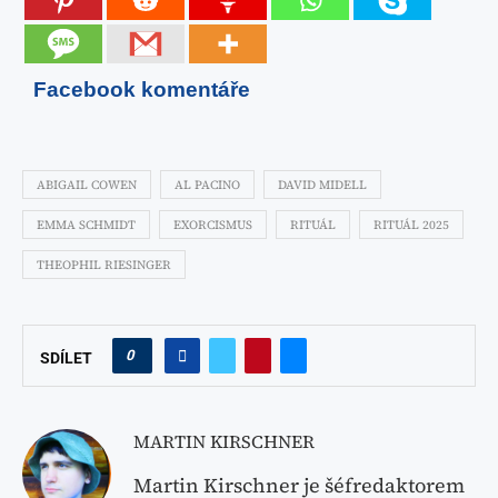
Facebook komentáře
ABIGAIL COWEN
AL PACINO
DAVID MIDELL
EMMA SCHMIDT
EXORCISMUS
RITUÁL
RITUÁL 2025
THEOPHIL RIESINGER
0
SDÍLET
MARTIN KIRSCHNER
Martin Kirschner je šéfredaktorem