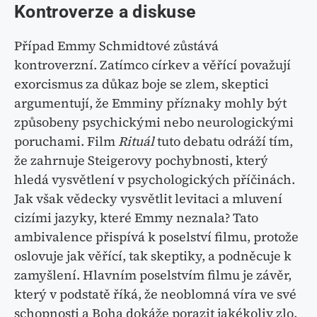
Kontroverze a diskuse
Případ Emmy Schmidtové zůstává
kontroverzní. Zatímco církev a věřící považují
exorcismus za důkaz boje se zlem, skeptici
argumentují, že Emminy příznaky mohly být
způsobeny psychickými nebo neurologickými
poruchami. Film
Rituál
tuto debatu odráží tím,
že zahrnuje Steigerovy pochybnosti, který
hledá vysvětlení v psychologických příčinách.
Jak však vědecky vysvětlit levitaci a mluvení
cizími jazyky, které Emmy neznala? Tato
ambivalence přispívá k poselství filmu, protože
oslovuje jak věřící, tak skeptiky, a podněcuje k
zamyšlení. Hlavním poselstvím filmu je závěr,
který v podstatě říká, že neoblomná víra ve své
schopnosti a Boha dokáže porazit jakékoliv zlo.