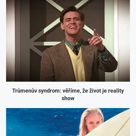
Trůmenův syndrom: věříme, že život je reality
show