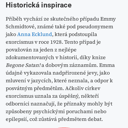
Historická inspirace
Příběh vychází ze skutečného případu Emmy
Schmidtové, známé také pod pseudonymem
jako
Anna Ecklund
, která podstoupila
exorcismus v roce 1928. Tento případ je
považován za jeden z nejlépe
zdokumentovaných v historii, díky knize
Begone Satan!
a dobovým záznamům. Emma
údajně vykazovala nadpřirozené jevy, jako
mluvení v jazycích, které neznala, a odpor k
posvátným předmětům. Ačkoliv církev
exorcismus uznala za úspěšný, někteří
odborníci naznačují, že příznaky mohly být
způsobeny psychickými poruchami nebo
epilepsií, což zůstává předmětem debat.