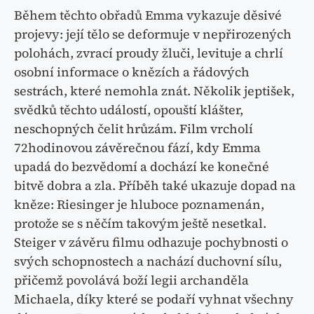
Během těchto obřadů Emma vykazuje děsivé
projevy: její tělo se deformuje v nepřirozených
polohách, zvrací proudy žluči, levituje a chrlí
osobní informace o knězích a řádových
sestrách, které nemohla znát. Několik jeptišek,
svědků těchto událostí, opouští klášter,
neschopných čelit hrůzám. Film vrcholí
72hodinovou závěrečnou fází, kdy Emma
upadá do bezvědomí a dochází ke konečné
bitvě dobra a zla. Příběh také ukazuje dopad na
kněze: Riesinger je hluboce poznamenán,
protože se s něčím takovým ještě nesetkal.
Steiger v závěru filmu odhazuje pochybnosti o
svých schopnostech a nachází duchovní sílu,
přičemž povolává boží legii archanděla
Michaela, díky které se podaří vyhnat všechny