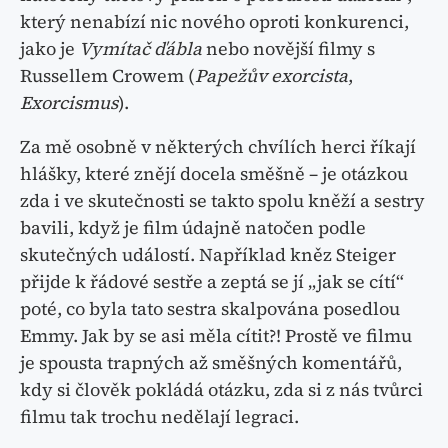
který nenabízí nic nového oproti konkurenci,
jako je
Vymítač ďábla
nebo novější filmy s
Russellem Crowem (
Papežův exorcista
,
Exorcismus
).
Za mě osobně v některých chvílích herci říkají
hlášky, které znějí docela směšně – je otázkou
zda i ve skutečnosti se takto spolu kněží a sestry
bavili, když je film údajně natočen podle
skutečných událostí. Například kněz Steiger
přijde k řádové sestře a zeptá se jí „jak se cítí“
poté, co byla tato sestra skalpována posedlou
Emmy. Jak by se asi měla cítit?! Prostě ve filmu
je spousta trapných až směšných komentářů,
kdy si člověk pokládá otázku, zda si z nás tvůrci
filmu tak trochu nedělají legraci.