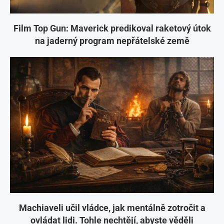
Film Top Gun: Maverick predikoval raketový útok
na jaderný program nepřátelské země
Machiaveli učil vládce, jak mentálně zotročit a
ovládat lidi. Tohle nechtějí, abyste věděli