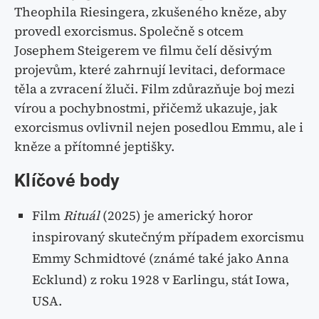
Theophila Riesingera, zkušeného kněze, aby
provedl exorcismus. Společně s otcem
Josephem Steigerem ve filmu čelí děsivým
projevům, které zahrnují levitaci, deformace
těla a zvracení žluči. Film zdůrazňuje boj mezi
vírou a pochybnostmi, přičemž ukazuje, jak
exorcismus ovlivnil nejen posedlou Emmu, ale i
kněze a přítomné jeptišky.
Klíčové body
Film
Rituál
(2025) je americký horor
inspirovaný skutečným případem exorcismu
Emmy Schmidtové (známé také jako Anna
Ecklund) z roku 1928 v Earlingu, stát Iowa,
USA.