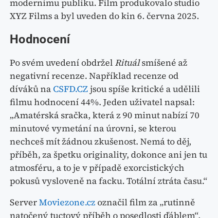
modernímu publiku. Film produkovalo studio
XYZ Films a byl uveden do kin 6. června 2025.
Hodnocení
Po svém uvedení obdržel
Rituál
smíšené až
negativní recenze. Například recenze od
díváků na
CSFD.CZ
jsou spíše kritické a udělili
filmu hodnocení 44%. Jeden uživatel napsal:
„Amatérská sračka, která z 90 minut nabízí 70
minutové vymetání na úrovni, se kterou
nechceš mít žádnou zkušenost. Nemá to děj,
příběh, za špetku originality, dokonce ani jen tu
atmosféru, a to je v případě exorcistických
pokusů vysloveně na facku. Totální ztráta času.“
Server
Moviezone.cz
označil film za „rutinně
natočený tuctový příběh o posedlosti ďáblem“,