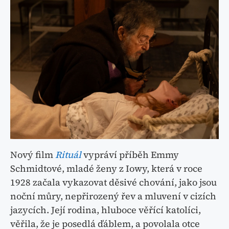
Nový film
Rituál
vypráví příběh Emmy
Schmidtové, mladé ženy z Iowy, která v roce
1928 začala vykazovat děsivé chování, jako jsou
noční můry, nepřirozený řev a mluvení v cizích
jazycích. Její rodina, hluboce věřící katolíci,
věřila, že je posedlá ďáblem, a povolala otce