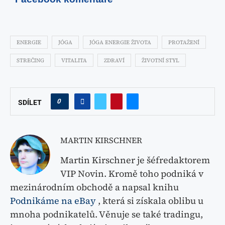
ENERGIE
JÓGA
JÓGA ENERGIE ŽIVOTA
PROTAŽENÍ
STREČING
VITALITA
ZDRAVÍ
ŽIVOTNÍ STYL
0
SDÍLET
MARTIN KIRSCHNER
Martin Kirschner je šéfredaktorem
VIP Novin. Kromě toho podniká v
mezinárodním obchodě a napsal knihu
Podnikáme na eBay
, která si získala oblibu u
mnoha podnikatelů. Věnuje se také tradingu,