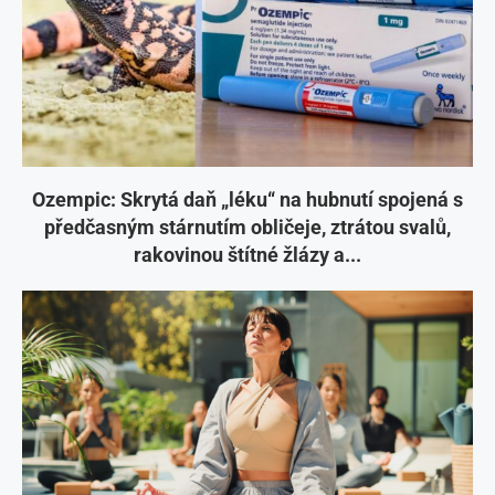
Ozempic: Skrytá daň „léku“ na hubnutí spojená s
předčasným stárnutím obličeje, ztrátou svalů,
rakovinou štítné žlázy a...