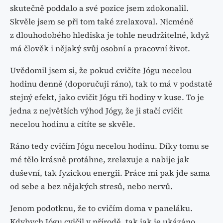
skutečně poddalo a své pozice jsem zdokonalil.
Skvěle jsem se při tom také zrelaxoval. Nicméně
z dlouhodobého hlediska je tohle neudržitelné, když
má člověk i nějaký svůj osobní a pracovní život.
Uvědomil jsem si, že pokud cvičíte Jógu necelou
hodinu denně (doporučuji ráno), tak to má v podstatě
stejný efekt, jako cvičit Jógu tři hodiny v kuse. To je
jedna z největších výhod Jógy, že ji stačí cvičit
necelou hodinu a cítíte se skvěle.
Ráno tedy cvičím Jógu necelou hodinu. Díky tomu se
mé tělo krásně protáhne, zrelaxuje a nabije jak
duševní, tak fyzickou energii. Práce mi pak jde sama
od sebe a bez nějakých stresů, nebo nervů.
Jenom podotknu, že to cvičím doma v paneláku.
Kdybych Jógu cvičil v přírodě, tak jak je ukázáno