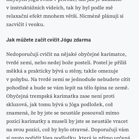
v instruktážních videích, tak by byl podle mě
relaxační efekt mnohem větší. Nicméně plánuji si
zacvičit i venku.
Jak můžete začít cvičit Jógu zdarma
Nedoporučuji cvičit na nějaké obyčejné karimatce,
tvrdé zemi, nebo nedej bože posteli. Postel je příliš
měkká a prakticky bývá u stěny, takže omezuje
v pohybu. Na tvrdé zemi se jednoduše nebudete cítit
pohodlně a bude se vám lepit na tělo špína ze země.
Obyčejná trempská karimatka zase není proti
skluzová, jak tomu bývá u Jóga podložek, což
znamená, že by jste se neustále posouvali mimo
pozici karimatky a museli by jste se neustále vracet
na svou pozici, což by bylo otravné. Doporučuji vám
si proto pořídit Jóga podložku, která je přímo určená