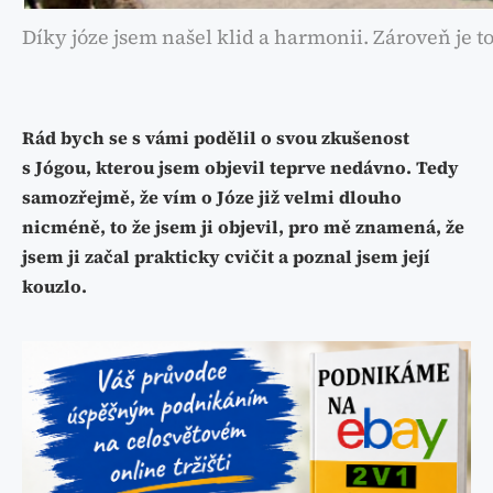
Díky józe jsem našel klid a harmonii. Zároveň je to
Rád bych se s vámi podělil o svou zkušenost
s Jógou, kterou jsem objevil teprve nedávno. Tedy
samozřejmě, že vím o Józe již velmi dlouho
nicméně, to že jsem ji objevil, pro mě znamená, že
jsem ji začal prakticky cvičit a poznal jsem její
kouzlo.