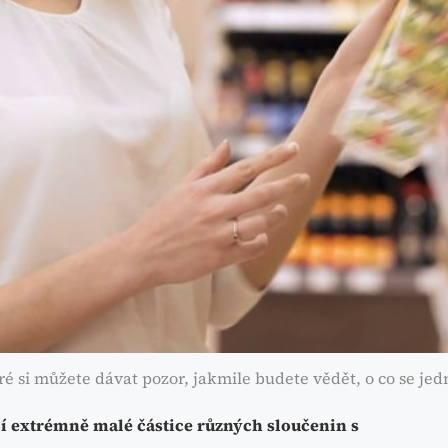
ré si můžete dávat pozor, jakmile budete vědět, o co se jed
ají extrémně malé částice různých sloučenin s