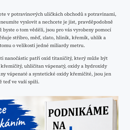
dete v potravinových uličkách obchodů s potravinami,
é neumíte vyslovit a nechcete je jíst, pravděpodobně
niž byste o tom věděli, jsou pro vás vyrobeny pomocí
uje stříbro, měď, zlato, hliník, křemík, uhlík a
atomu o velikosti jedné miliardy metru.
i nanočástic patří oxid titaničitý, který může být
d křemičitý, uhličitan vápenatý, oxidy a hydroxidy
ny vápenaté a syntetické oxidy křemičité, jsou jen
 teď ve vaší spíži.