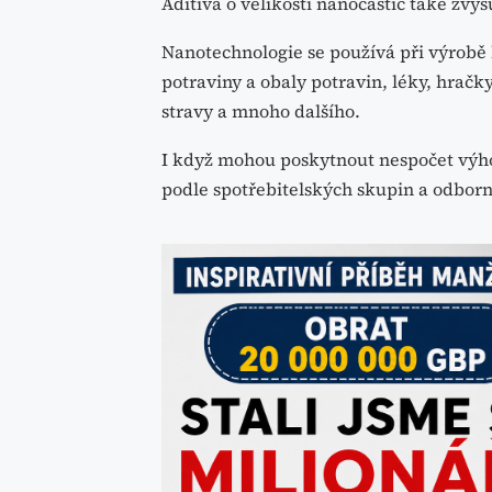
Aditiva o velikosti nanočástic také zvyš
Nanotechnologie se používá při výrobě
potraviny a obaly potravin, léky, hračk
stravy a mnoho dalšího.
I když mohou poskytnout nespočet výhod
podle spotřebitelských skupin a odborní