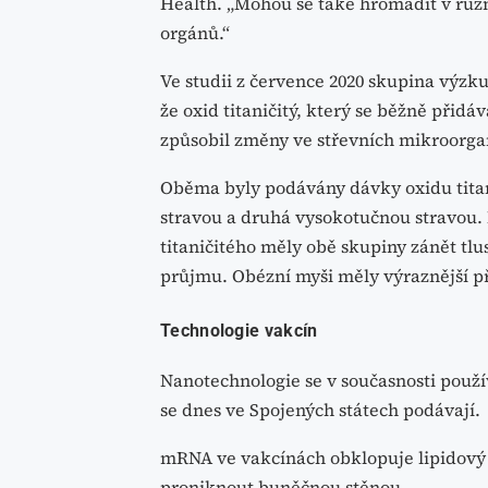
Health. „Mohou se také hromadit v různ
orgánů.“
Ve studii z července 2020 skupina výzku
že oxid titaničitý, který se běžně přid
způsobil změny ve střevních mikroorg
Oběma byly podávány dávky oxidu tita
stravou a druhá vysokotučnou stravou. 
titaničitého měly obě skupiny zánět tlu
průjmu. Obézní myši měly výraznější p
Technologie vakcín
Nanotechnologie se v současnosti použí
se dnes ve Spojených státech podávají.
mRNA ve vakcínách obklopuje lipidový 
proniknout buněčnou stěnou.