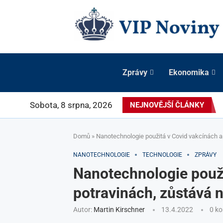
Zprávy
Ekonomika
Sobota, 8 srpna, 2026
NEJNOVĚJŠÍ ČLÁNKY
Domů
»
Nanotechnologie použitá v Covid vakcínách a
NANOTECHNOLOGIE
TECHNOLOGIE
ZPRÁVY
Nanotechnologie použi
potravinách, zůstává
Autor:
Martin Kirschner
13.4.2022
0 k