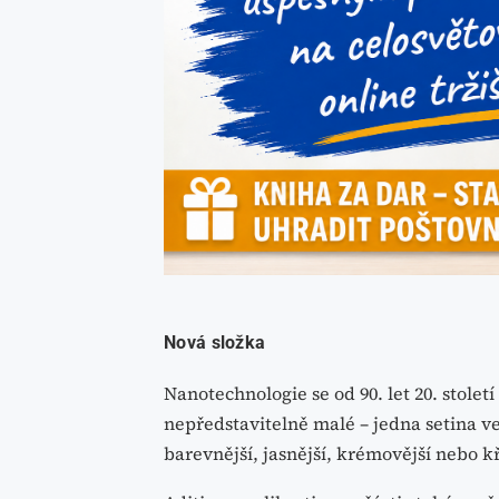
Nová složka
Nanotechnologie se od 90. let 20. století
nepředstavitelně malé – jedna setina ve
barevnější, jasnější, krémovější nebo kř