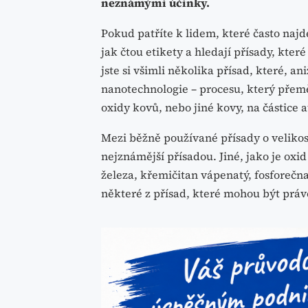
neznámými účinky.
Pokud patříte k lidem, které často naj
jak čtou etikety a hledají přísady, kter
jste si všimli několika přísad, které, a
nanotechnologie – procesu, který přeměň
oxidy kovů, nebo jiné kovy, na částice 
Mezi běžně používané přísady o velikost
nejznámější přísadou. Jiné, jako je oxi
železa, křemičitan vápenatý, fosforečna
některé z přísad, které mohou být právě