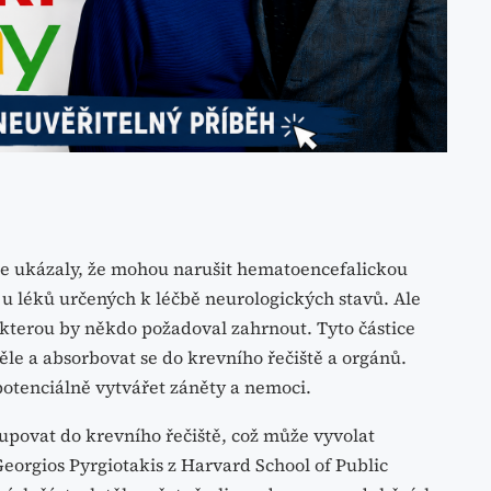
udie ukázaly, že mohou narušit hematoencefalickou
í u léků určených k léčbě neurologických stavů. Ale
, kterou by někdo požadoval zahrnout. Tyto částice
ěle a absorbovat se do krevního řečiště a orgánů.
tenciálně vytvářet záněty a nemoci.
upovat do krevního řečiště, což může vyvolat
Georgios Pyrgiotakis z Harvard School of Public