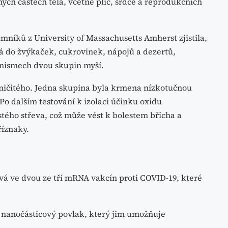
ých částech těla, včetně plic, srdce a reprodukčních
mníků z University of Massachusetts Amherst zjistila,
ává do žvýkaček, cukrovinek, nápojů a dezertů,
anismech dvou skupin myší.
ničitého. Jedna skupina byla krmena nízkotučnou
Po dalším testování k izolaci účinku oxidu
stého střeva, což může vést k bolestem břicha a
říznaky.
vá ve dvou ze tří mRNA vakcín proti COVID-19, které
nanočásticový povlak, který jim umožňuje