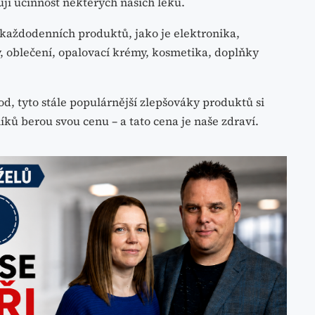
ují účinnost některých našich léků.
 každodenních produktů, jako je elektronika,
y, oblečení, opalovací krémy, kosmetika, doplňky
, tyto stále populárnější zlepšováky produktů si
ků berou svou cenu – a tato cena je naše zdraví.