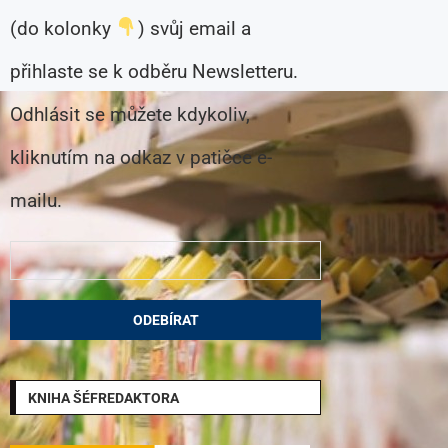
(do kolonky
) svůj email a
přihlaste se k odběru Newsletteru.
Odhlásit se můžete kdykoliv,
kliknutím na odkaz v patičce e-
mailu.
KNIHA ŠÉFREDAKTORA