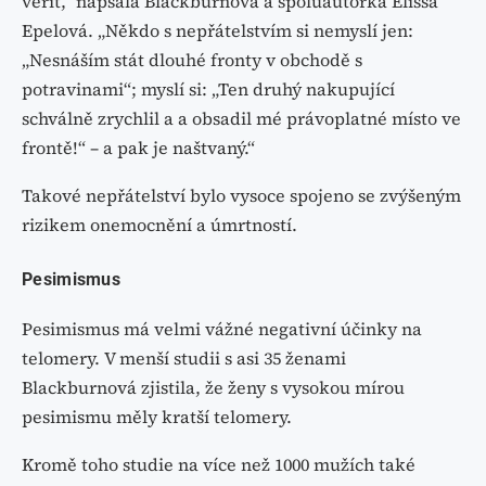
věřit,“ napsala Blackburnová a spoluautorka Elissa
Epelová. „Někdo s nepřátelstvím si nemyslí jen:
„Nesnáším stát dlouhé fronty v obchodě s
potravinami“; myslí si: „Ten druhý nakupující
schválně zrychlil a a obsadil mé právoplatné místo ve
frontě!“ – a pak je naštvaný.“
Takové nepřátelství bylo vysoce spojeno se zvýšeným
rizikem onemocnění a úmrtností.
Pesimismus
Pesimismus má velmi vážné negativní účinky na
telomery. V menší studii s asi 35 ženami
Blackburnová zjistila, že ženy s vysokou mírou
pesimismu měly kratší telomery.
Kromě toho studie na více než 1000 mužích také