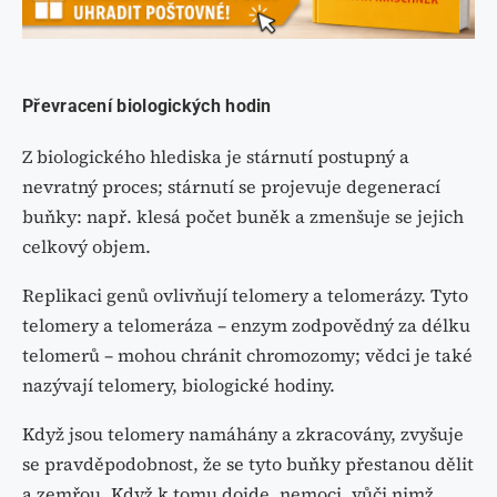
Převracení biologických hodin
Z biologického hlediska je stárnutí postupný a
nevratný proces; stárnutí se projevuje degenerací
buňky: např. klesá počet buněk a zmenšuje se jejich
celkový objem.
Replikaci genů ovlivňují telomery a telomerázy. Tyto
telomery a telomeráza – enzym zodpovědný za délku
telomerů – mohou chránit chromozomy; vědci je také
nazývají telomery,
biologické hodiny.
Když jsou telomery namáhány a zkracovány, zvyšuje
se pravděpodobnost, že se tyto buňky přestanou dělit
a zemřou. Když k tomu dojde, nemoci, vůči nimž