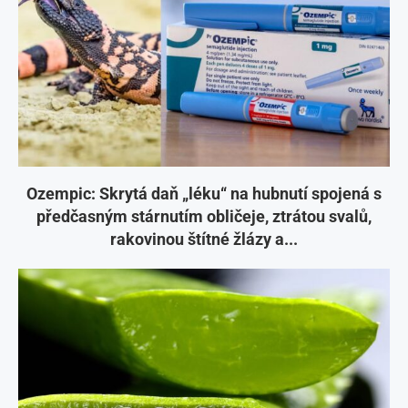
Ozempic: Skrytá daň „léku“ na hubnutí spojená s
předčasným stárnutím obličeje, ztrátou svalů,
rakovinou štítné žlázy a...