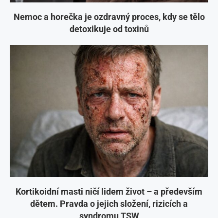
Nemoc a horečka je ozdravný proces, kdy se tělo
detoxikuje od toxinů
Kortikoidní masti ničí lidem život – a především
dětem. Pravda o jejich složení, rizicích a
syndromu TSW