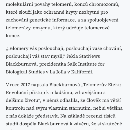
molekulární povahy telomerů, konců chromozomů,
které slouží jako ochranné kryty nezbytné pro
zachování genetické informace, a za spoluobjevení
telomerázy, enzymu, který udržuje telomerové
konce.
„Telomery vás poslouchají, poslouchají vaše chování,
poslouchají váš stav mysli,“ řekla StatNews
Blackburnová, prezidentka Salk Institute for
Biological Studies v La Jolla v Kalifornii.
V roce 2017 napsala Blackburnová „Telomerův Efekt:
Revoluční přístup k mladšímu, zdravějšímu a
delšímu životu“, v němž odhalila, že člověk má větší
kontrolu nad svým vlastním stárnutím, než si většina
z nás dokáže představit. Na základě recenzí tisíců
studií dospěla Blackburnová k závěru, že si skutečně