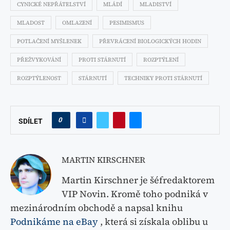
CYNICKÉ NEPŘÁTELSTVÍ
MLÁDÍ
MLADISTVÍ
MLADOST
OMLAZENÍ
PESIMISMUS
POTLAČENÍ MYŠLENEK
PŘEVRÁCENÍ BIOLOGICKÝCH HODIN
PŘEŽVYKOVÁNÍ
PROTI STÁRNUTÍ
ROZPTÝLENÍ
ROZPTÝLENOST
STÁRNUTÍ
TECHNIKY PROTI STÁRNUTÍ
0
SDÍLET
MARTIN KIRSCHNER
Martin Kirschner je šéfredaktorem
VIP Novin. Kromě toho podniká v
mezinárodním obchodě a napsal knihu
Podnikáme na eBay
, která si získala oblibu u