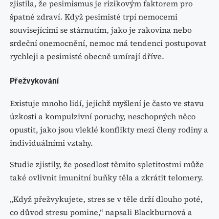
zjistila, že pesimismus je rizikovým faktorem pro
špatné zdraví. Když pesimisté trpí nemocemi
souvisejícími se stárnutím, jako je rakovina nebo
srdeční onemocnění, nemoc má tendenci postupovat
rychleji a pesimisté obecně umírají dříve.
Přežvykování
Existuje mnoho lidí, jejichž myšlení je často ve stavu
úzkosti a kompulzivní poruchy, neschopných něco
opustit, jako jsou vleklé konflikty mezi členy rodiny a
individuálními vztahy.
Studie zjistily, že posedlost těmito spletitostmi může
také ovlivnit imunitní buňky těla a zkrátit telomery.
„Když přežvykujete, stres se v těle drží dlouho poté,
co důvod stresu pomine,“ napsali Blackburnová a