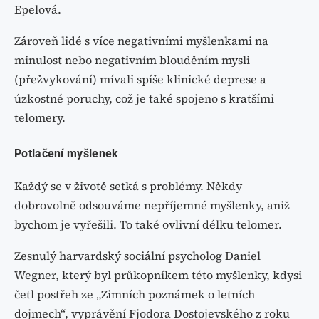
Epelová.
Zároveň lidé s více negativními myšlenkami na
minulost nebo negativním blouděním mysli
(přežvykování) mívali spíše klinické deprese a
úzkostné poruchy, což je také spojeno s kratšími
telomery.
Potlačení myšlenek
Každý se v životě setká s problémy. Někdy
dobrovolně odsouváme nepříjemné myšlenky, aniž
bychom je vyřešili. To také ovlivní délku telomer.
Zesnulý harvardský sociální psycholog Daniel
Wegner, který byl průkopníkem této myšlenky, kdysi
četl postřeh ze „Zimních poznámek o letních
dojmech“, vyprávění Fjodora Dostojevského z roku