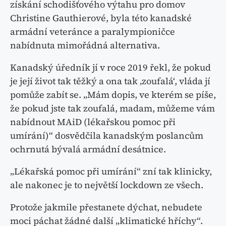
získání schodišťového výtahu pro domov
Christine Gauthierové, byla této kanadské
armádní veteránce a paralympioničce
nabídnuta mimořádná alternativa.
Kanadský úředník jí v roce 2019 řekl, že pokud
je její život tak těžký a ona tak ‚zoufalá‘, vláda jí
pomůže zabít se. „Mám dopis, ve kterém se píše,
že pokud jste tak zoufalá, madam, můžeme vám
nabídnout MAiD (lékařskou pomoc při
umírání)“ dosvědčila kanadským poslancům
ochrnutá bývalá armádní desátnice.
„Lékařská pomoc při umírání“ zní tak klinicky,
ale nakonec je to největší lockdown ze všech.
Protože jakmile přestanete dýchat, nebudete
moci páchat žádné další „klimatické hříchy“.