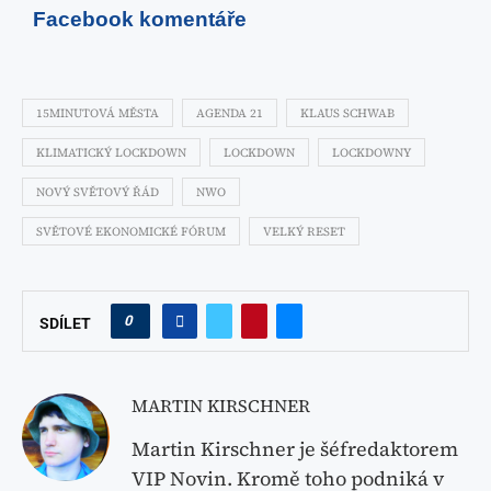
Facebook komentáře
15MINUTOVÁ MĚSTA
AGENDA 21
KLAUS SCHWAB
KLIMATICKÝ LOCKDOWN
LOCKDOWN
LOCKDOWNY
NOVÝ SVĚTOVÝ ŘÁD
NWO
SVĚTOVÉ EKONOMICKÉ FÓRUM
VELKÝ RESET
0
SDÍLET
MARTIN KIRSCHNER
Martin Kirschner je šéfredaktorem
VIP Novin. Kromě toho podniká v