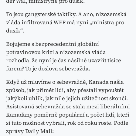
der Wal, ministryně pro dusík.
To jsou gangsterské taktiky. A ano, nizozemská
vláda infiltrovaná WEF má nyní „ministra pro
dusík“.
Bojujeme s bezprecedentní globální
potravinovou krizí a nizozemská vláda
rozhodla, že nyní je čas násilně uzavřít tisíce
farem? To je doslova sebevražda.
Když už mluvíme o sebevraždě, Kanada našla
způsob, jak přimět lidi, aby přestali vypouštět
jakýkoli uhlík, jakmile jejich užitečnost skončí.
Asistovaná sebevražda se stala mezi liberálními
Kanaďany poměrně populární a počet lidí, kteří
si tuto možnost vybrali, rok od roku roste. Podle
zprávy Daily Mail: