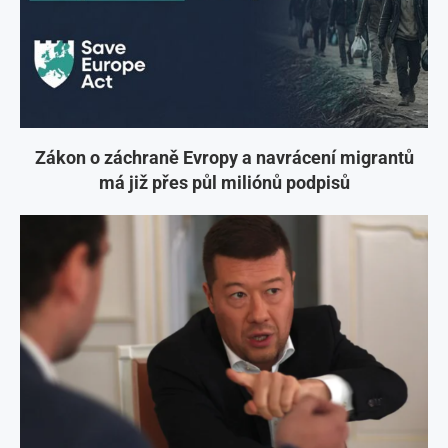
Zákon o záchraně Evropy a navrácení migrantů
má již přes půl miliónů podpisů