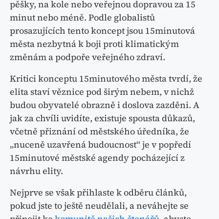
pěšky, na kole nebo veřejnou dopravou za 15
minut nebo méně. Podle globalistů
prosazujících tento koncept jsou 15minutová
města nezbytná k boji proti klimatickým
změnám a podpoře veřejného zdraví.
Kritici konceptu 15minutového města tvrdí, že
elita staví věznice pod širým nebem, v nichž
budou obyvatelé obrazně i doslova zazděni. A
jak za chvíli uvidíte, existuje spousta důkazů,
včetně přiznání od městského úředníka, že
„nuceně uzavřená budoucnost“ je v popředí
15minutové městské agendy pocházející z
návrhu elity.
Nejprve se však přihlaste k odběru článků,
pokud jste to ještě neudělali, a neváhejte se
připojit ke
komunitě našich čtenářů
, abyste