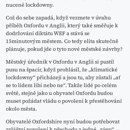
nucené lockdowny.
Což do sebe zapadá, když vezmete v úvahu
příběh Oxfordu v Anglii, který také směřuje k
dodržování diktátu WEF a stává se
15minutovým městem. Co tedy elita skutečně
plánuje, pokud jde o tyto nové městské návrhy?
Městský úředník v Oxfordu v Anglii si pustil
pusu na špacír, když prohlásil, že „klimatické
lockdowny“ přicházejí a jsou tu, aby zůstali „ať
se to lidem líbí nebo ne“. Takže lidé po celém
světě, stejně jako u obyvatel Oxfordu budou
muset požádat vládu o povolení k přestěhování
okolo města.
Obyvatelé Oxfordshire nyní budou potřebovat
zvláštní povolení k přechodu z jedné „zóny“