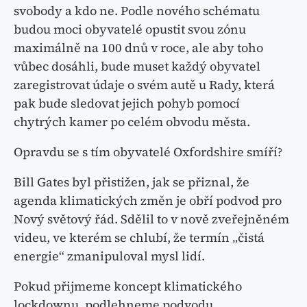
svobody a kdo ne. Podle nového schématu
budou moci obyvatelé opustit svou zónu
maximálně na 100 dnů v roce, ale aby toho
vůbec dosáhli, bude muset každý obyvatel
zaregistrovat údaje o svém autě u Rady, která
pak bude sledovat jejich pohyb pomocí
chytrých kamer po celém obvodu města.
Opravdu se s tím obyvatelé Oxfordshire smíří?
Bill Gates byl přistižen, jak se přiznal, že
agenda klimatických změn je obří podvod pro
Nový světový řád. Sdělil to v nově zveřejněném
videu, ve kterém se chlubí, že termín „čistá
energie“ zmanipuloval mysl lidí.
Pokud přijmeme koncept klimatického
lockdownu, podlehneme podvodu.