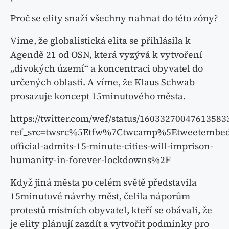
Proč se elity snaží všechny nahnat do této zóny?
Víme, že globalistická elita se přihlásila k
Agendě 21 od OSN, která vyzývá k vytvoření
„divokých území“ a koncentraci obyvatel do
určených oblastí. A víme, že Klaus Schwab
prosazuje koncept 15minutového města.
https://twitter.com/wef/status/16033270047613583
ref_src=twsrc%5Etfw%7Ctwcamp%5Etweetembe
official-admits-15-minute-cities-will-imprison-
humanity-in-forever-lockdowns%2F
Když jiná města po celém světě představila
15minutové návrhy měst, čelila náporům
protestů místních obyvatel, kteří se obávali, že
je elity plánují zazdít a vytvořit podmínky pro