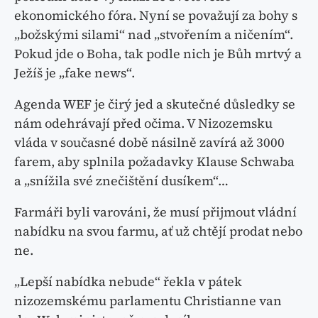
ekonomického fóra. Nyní se považují za bohy s
„božskými silami“ nad „stvořením a ničením“.
Pokud jde o Boha, tak podle nich je Bůh mrtvý a
Ježíš je „fake news“.
Agenda WEF je čirý jed a skutečné důsledky se
nám odehrávají před očima. V Nizozemsku
vláda v současné době násilně zavírá až 3000
farem, aby splnila požadavky Klause Schwaba
a „snížila své znečištění dusíkem“…
Farmáři byli varováni, že musí přijmout vládní
nabídku na svou farmu, ať už chtějí prodat nebo
ne.
„Lepší nabídka nebude“ řekla v pátek
nizozemskému parlamentu Christianne van