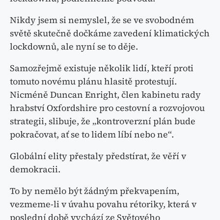
Nikdy jsem si nemyslel, že se ve svobodném
světě skutečně dočkáme zavedení klimatických
lockdownů, ale nyní se to děje.
Samozřejmě existuje několik lidí, kteří proti
tomuto novému plánu hlasitě protestují.
Nicméně Duncan Enright, člen kabinetu rady
hrabství Oxfordshire pro cestovní a rozvojovou
strategii, slibuje, že „kontroverzní plán bude
pokračovat, ať se to lidem líbí nebo ne“.
Globální elity přestaly předstírat, že věří v
demokracii.
To by nemělo být žádným překvapením,
vezmeme-li v úvahu povahu rétoriky, která v
poslední době vychází ze Světového