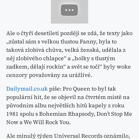
Ale o čtyři desetiletí později se zdá, že texty jako
„zůstal sám s velkou tlustou Fanny, byla to
taková zlobivá chůva, velká ženská, udělala z
něj zlobivého chlapce“ a „holky s tlustým
zadkem, dělají rockin“ a svět se točí“ byly woke
cenzory považovány za urážlivé.
Dailymail.co.uk
píše: Pro Queen to byl tak
populární hit, že se objevil na čtvrtém místě na
původním albu největších hitů kapely z roku
1981 spolu s Bohemian Rhapsody, Don’t Stop Me
Now a We Will Rock You.
Ale minulý týden Universal Records oznámilo,