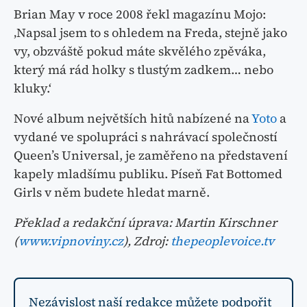
Brian May v roce 2008 řekl magazínu Mojo:
‚Napsal jsem to s ohledem na Freda, stejně jako
vy, obzváště pokud máte skvělého zpěváka,
který má rád holky s tlustým zadkem… nebo
kluky.‘
Nové album největších hitů nabízené na
Yoto
a
vydané ve spolupráci s nahrávací společností
Queen’s Universal, je zaměřeno na představení
kapely mladšímu publiku. Píseň Fat Bottomed
Girls v něm budete hledat marně.
Překlad a redakční úprava: Martin Kirschner
(
www.vipnoviny.cz
), Zdroj:
thepeoplevoice.tv
Nezávislost naší redakce můžete podpořit