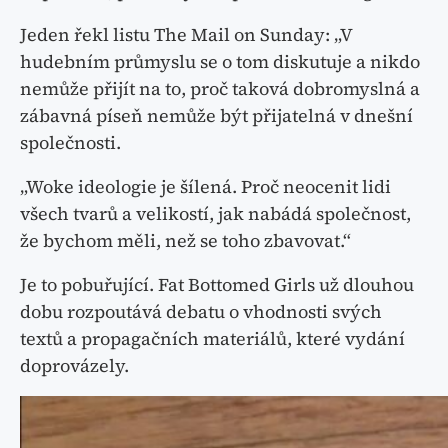
Jeden řekl listu The Mail on Sunday: „V
hudebním průmyslu se o tom diskutuje a nikdo
nemůže přijít na to, proč taková dobromyslná a
zábavná píseň nemůže být přijatelná v dnešní
společnosti.
„Woke ideologie je šílená. Proč neocenit lidi
všech tvarů a velikostí, jak nabádá společnost,
že bychom měli, než se toho zbavovat.“
Je to pobuřující. Fat Bottomed Girls už dlouhou
dobu rozpoutává debatu o vhodnosti svých
textů a propagačních materiálů, které vydání
doprovázely.