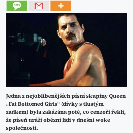
Jedna z nejoblíbenějších písní skupiny Queen
„Fat Bottomed Girls“ (dívky s tlustým
zadkem) byla zakázána poté, co cenzoři řekli,
že píseň uráží obézní lidi v dnešní woke
společnosti.