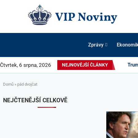
Zprávy
Ekonomi
Čtvrtek, 6 srpna, 2026
Trum
NEJNOVĚJŠÍ ČLÁNKY
Domů
»
pád dvojčat
NEJČTENĚJŠÍ CELKOVĚ