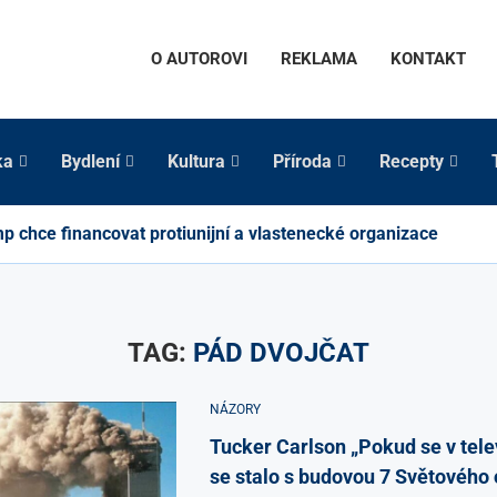
O AUTOROVI
REKLAMA
KONTAKT
ka
Bydlení
Kultura
Příroda
Recepty
p chce financovat protiunijní a vlastenecké organizace
TAG:
PÁD DVOJČAT
NÁZORY
Tucker Carlson „Pokud se v telev
se stalo s budovou 7 Světového