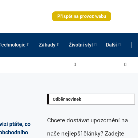
Přispět na provoz webu
Technologie
Záhady
Životní styl
Další
Odběr novinek
Chcete dostávat upozornění na
izi ptáte, co
 obchodního
naše nejlepší články? Zadejte