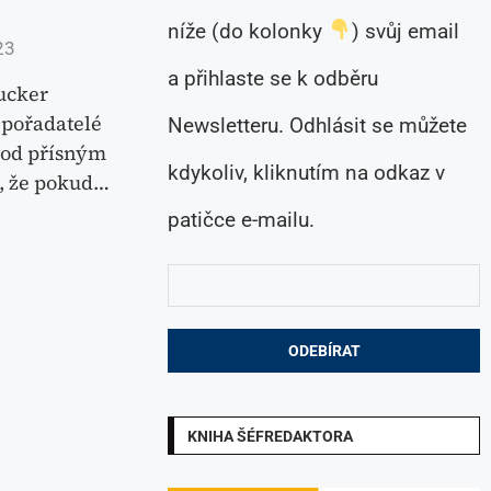
níže (do kolonky
) svůj email
23
a přihlaste se k odběru
ucker
í pořadatelé
Newsletteru. Odhlásit se můžete
pod přísným
kdykoliv, kliknutím na odkaz v
, že pokud…
patičce e-mailu.
KNIHA ŠÉFREDAKTORA