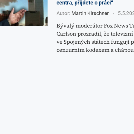
centra, přijdete o práci“
Autor:
Martin Kirschner
5.5.20
Bývalý moderátor Fox News T
Carlson prozradil, že televizn
ve Spojených státech fungují 
cenzurním kodexem a chápou