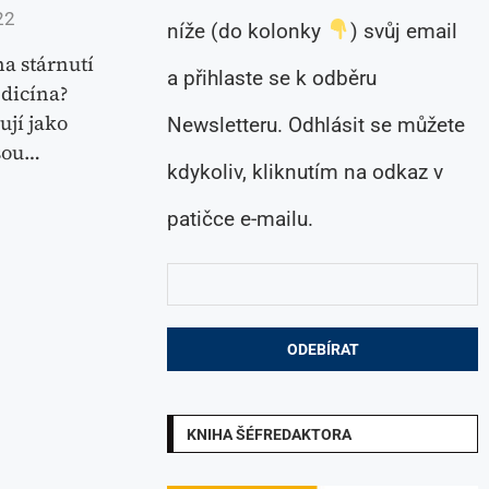
22
níže (do kolonky
) svůj email
a stárnutí
a přihlaste se k odběru
dicína?
ují jako
Newsletteru. Odhlásit se můžete
jsou…
kdykoliv, kliknutím na odkaz v
patičce e-mailu.
KNIHA ŠÉFREDAKTORA