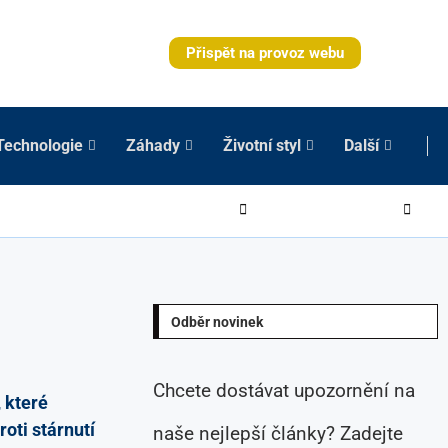
Přispět na provoz webu
Technologie
Záhady
Životní styl
Další
Odběr novinek
Chcete dostávat upozornění na
 které
roti stárnutí
naše nejlepší články? Zadejte