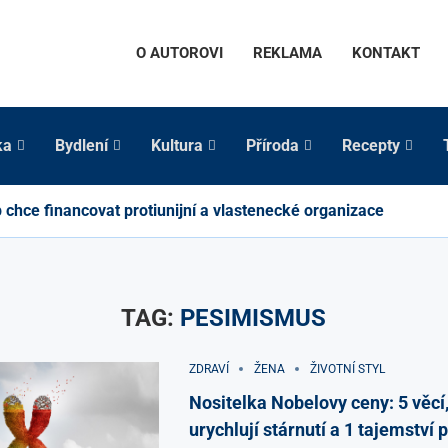
O AUTOROVI
REKLAMA
KONTAKT
ka
Bydlení
Kultura
Příroda
Recepty
chce financovat protiunijní a vlastenecké organizace
TAG:
PESIMISMUS
ZDRAVÍ
ŽENA
ŽIVOTNÍ STYL
Nositelka Nobelovy ceny: 5 věcí,
urychlují stárnutí a 1 tajemství p