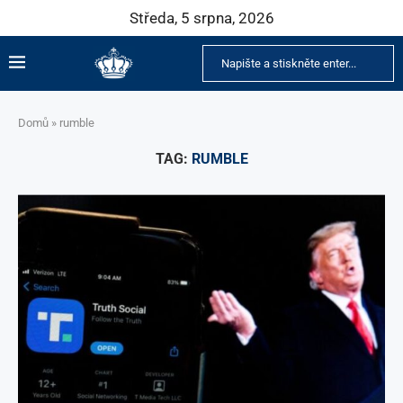
Středa, 5 srpna, 2026
Domů
»
rumble
TAG:
RUMBLE