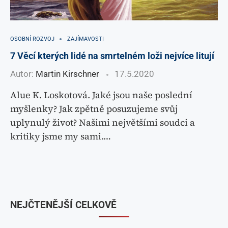
OSOBNÍ ROZVOJ
ZAJÍMAVOSTI
7 Věcí kterých lidé na smrtelném loži nejvíce litují
Autor:
Martin Kirschner
17.5.2020
Alue K. Loskotová. Jaké jsou naše poslední
myšlenky? Jak zpětně posuzujeme svůj
uplynulý život? Našimi největšími soudci a
kritiky jsme my sami.…
NEJČTENĚJŠÍ CELKOVĚ