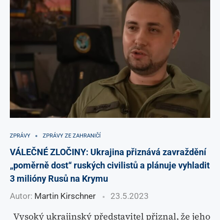
ZPRÁVY
ZPRÁVY ZE ZAHRANIČÍ
VÁLEČNÉ ZLOČINY: Ukrajina přiznává zavraždění
„poměrně dost“ ruských civilistů a plánuje vyhladit
3 milióny Rusů na Krymu
Autor:
Martin Kirschner
23.5.2023
Vysoký ukrajinský představitel přiznal, že jeho