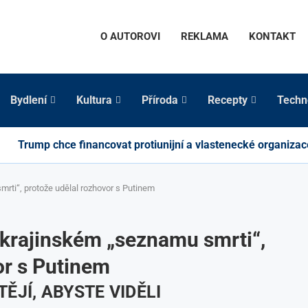
O AUTOROVI
REKLAMA
KONTAKT
Bydlení
Kultura
Příroda
Recepty
Techn
Trump chce financovat protiunijní a vlastenecké organizac
rti“, protože udělal rozhovor s Putinem
ukrajinském „seznamu smrti“,
or s Putinem
ĚJÍ, ABYSTE VIDĚLI