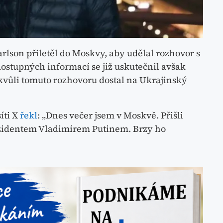
lson přiletěl do Moskvy, aby udělal rozhovor s
ostupných informací se již uskutečnil avšak
kvůli tomuto rozhovoru dostal na Ukrajinský
íti X
řekl
: „Dnes večer jsem v Moskvě. Přišli
ezidentem Vladimírem Putinem. Brzy ho