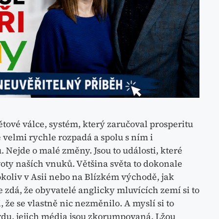
tové válce, systém, který zaručoval prosperitu
e velmi rychle rozpadá a spolu s ním i
Nejde o malé změny. Jsou to události, které
oty naších vnuků. Většina světa to dokonale
hokoliv v Asii nebo na Blízkém východě, jak
 zdá, že obyvatelé anglicky mluvících zemí si to
 že se vlastně nic nezměnilo. A myslí si to
avdu, jejich média jsou zkorumpovaná. Lžou