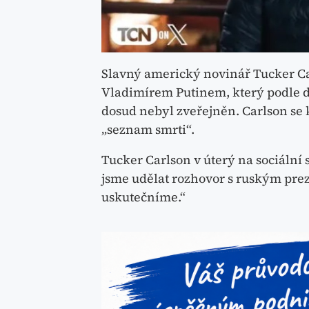
Slavný americký novinář Tucker Car
Vladimírem Putinem, který podle d
dosud nebyl zveřejněn. Carlson se 
„seznam smrti“.
Tucker Carlson v úterý na sociální s
jsme udělat rozhovor s ruským pr
uskutečníme.“