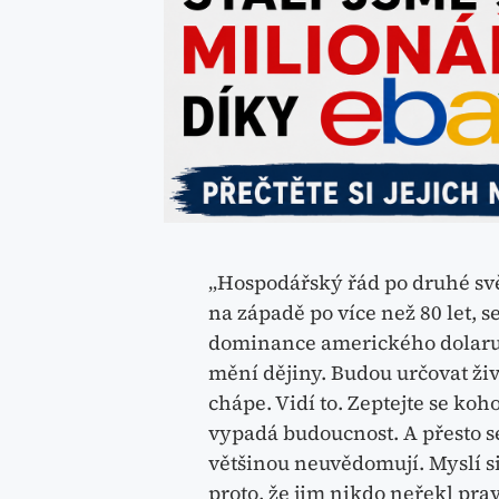
„Hospodářský řád po druhé svě
na západě po více než 80 let, s
dominance amerického dolaru. 
mění dějiny. Budou určovat živ
chápe. Vidí to. Zeptejte se ko
vypadá budoucnost. A přesto se
většinou neuvědomují. Myslí si,
proto, že jim nikdo neřekl pr