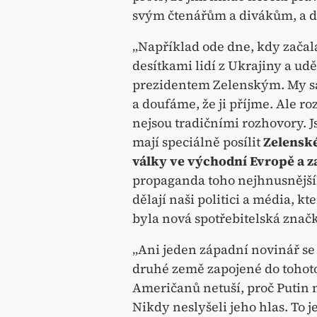
svým čtenářům a divákům, a dě
„Například ode dne, kdy začal
desítkami lidí z Ukrajiny a ud
prezidentem Zelenským. My sa
a doufáme, že ji příjme. Ale ro
nejsou tradičními rozhovory. J
mají speciálně posílit
Zelenské
války ve východní Evropě a zap
propaganda toho nejhnusnějšího
dělají naši politici a média, k
byla nová spotřebitelská značk
„Ani jeden západní novinář se
druhé země zapojené do tohoto
Američanů netuší, proč Putin n
Nikdy neslyšeli jeho hlas. To 