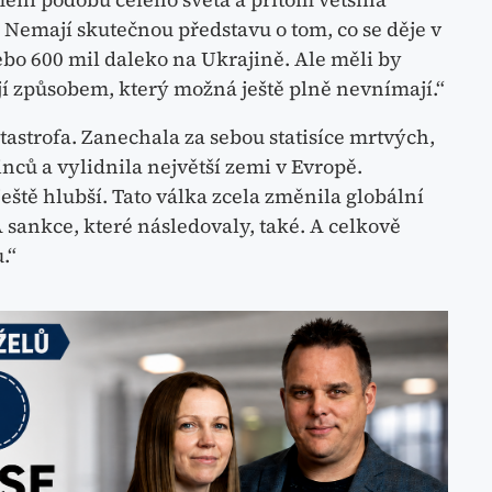
emají skutečnou představu o tom, co se děje v
ebo 600 mil daleko na Ukrajině. Ale měli by
jí způsobem, který možná ještě plně nevnímají.“
atastrofa. Zanechala za sebou statisíce mrtvých,
ců a vylidnila největší zemi v Evropě.
ště hlubší. Tato válka zcela změnila globální
 sankce, které následovaly, také. A celkově
.“