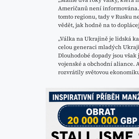
Američanů není informována. N
tomto regionu, tady v Rusku n
vědět, jak hodně na to dopláce
„Válka na Ukrajině je lidská k
celou generaci mladých Ukrajin
Dlouhodobé dopady jsou však je
vojenské a obchodní aliance. A
rozvrátily světovou ekonomiku