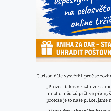
Carlson dále vysvětlil, proč se roz
„Provést takový rozhovor samoz
mnoho měsíců pečlivě přemýšle
protože je to naše práce, jsme 
„Máme dva roky války, která m