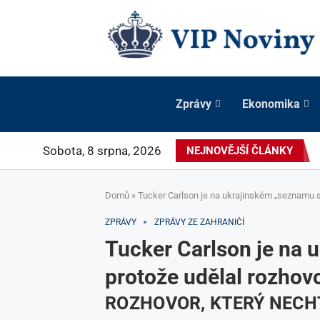
Zprávy
Ekonomika
Sobota, 8 srpna, 2026
NEJNOVĚJŠÍ ČLÁNKY
Domů
»
Tucker Carlson je na ukrajinském „seznamu sm
ZPRÁVY
ZPRÁVY ZE ZAHRANIČÍ
Tucker Carlson je na 
protože udělal rozhov
ROZHOVOR, KTERÝ NECHT