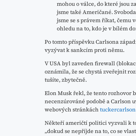
mohou o válce, do které jsou z
jsme také Američané. Svoboda
jsme se s právem říkat, čemu 
ohledu na to, kdo je v bílém d
Po tomto příspěvku Carlsona západní
vyzývat k sankcím proti němu.
V USA byl zaveden firewall (blokace
oznámila, že se chystá zveřejnit r
tušíte, zbytečně.
Elon Musk řekl, že tento rozhovor b
necenzúrováné podobě a Carlson uv
webových stránkách
tuckercarlso
Někteří američtí politici vyzvali k
„dokud se nepříjde na to, co se vlas