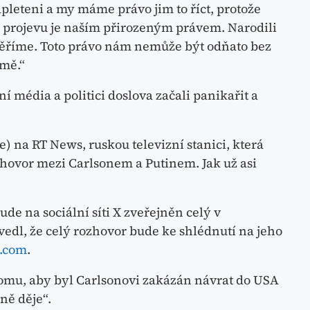
apleteni a my máme právo jim to říct, protože
 projevu je naším přirozeným právem. Narodili
věříme. Toto právo nám nemůže být odňato bez
omě.“
 média a politici doslova začali panikařit a
) na RT News, ruskou televizní stanici, která
ozhovor mezi Carlsonem a Putinem. Jak už asi
ude na sociální síti X zveřejněn celý v
edl, že celý rozhovor bude ke shlédnutí na jeho
n.com
.
 tomu, aby byl Carlsonovi zakázán návrat do USA
tně děje“.