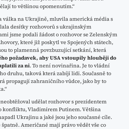
lají to většinou opomenutím.“
a válka na Ukrajině, mluvila americká média s
ělala desítky rozhovorů s ukrajinským
mi jsme podali žádost o rozhovor se Zelenským
zhovory, které již poskytl ve Spojených státech,
sou to plamenná povzbuzující setkání, která
ho požadavek, aby USA vstoupily hlouběji do
latili za ni
. To není novinařina. Je to vládní
 druhu, taková která zabíjí lidi. Současně to
terá propagují zahraničního vůdce, jako by to
a.“
 neobtěžoval udělat rozhovor s prezidentem
 konfliktu, Vladimírem Putinem. Většina
apadl Ukrajinu a jaké jsou jeho současné cíle.
je špatně. Američané mají právo vědět vše co